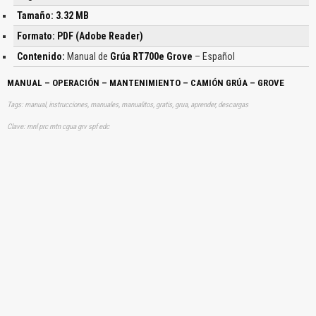
Tamaño: 3.32 MB
Formato: PDF (Adobe Reader)
Contenido:
Manual de
Grúa RT700e Grove
– Español
MANUAL – OPERACIÓN – MANTENIMIENTO – CAMIÓN GRÚA – GROVE
Tags: manual, instrucciones, manuales, manualitos, gratis, grua, aprender, descargas
Clave: mnl prc mtn cgua grv spf edc