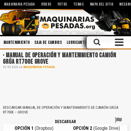
MAQUINARIA PESADA
VÍDEOS
FOTOS
TEMAS
MAPA DEL SITIO
MECÁNI
Mantenimiento
Caja de Cambios
Lubricantes
Voladura
Topograf
MANUAL DE OPERACIÓN Y MANTENIMIENTO CAMIÓN
GRÚA RT700E GROVE
02
DE
AGO
en
MAQUINARIA PESADA
DESCARGAR MANUAL DE OPERACIÓN Y MANTENIMIENTO DE CAMIÓN GRÚA
RT700E – GROVE
DESCARGAR
OPCIÓN 1
(Dropbox)
OPCIÓN 2
(Google Drive)