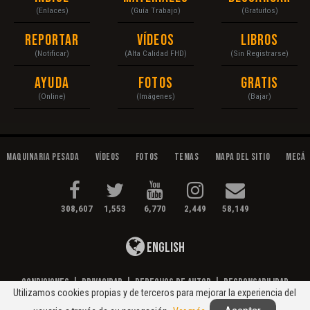
(Enlaces)
(Guía Trabajo)
(Gratuitos)
Reportar
Vídeos
Libros
(Notificar)
(Alta Calidad FHD)
(Sin Registrarse)
Ayuda
Fotos
Gratis
(Online)
(Imágenes)
(Bajar)
Maquinaria Pesada
Vídeos
Fotos
Temas
Mapa del Sitio
Mecán
308,607
1,553
6,770
2,449
58,149
English
Condiciones
|
Privacidad
|
Derechos de Autor
|
Responsabilidad
Utilizamos cookies propias y de terceros para mejorar la experiencia del
© 2020 Maquinaria Pesada. Operación, Mecánica, Mantenimiento...