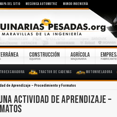
MAPA DEL SITIO
MECÁNICA AUTOMOTRIZ
MUNDO INGENIERÍA
TERRÁNEA
CONSTRUCCIÓN
AGRÍCOLA
EMPRES
A
EQUIPOS
MAQUINARIA
FABRICANTE
troexcavadora
Tractor de Cadenas
Motoniveladora
idad de Aprendizaje – Procedimiento y Formatos
UNA ACTIVIDAD DE APRENDIZAJE –
RMATOS