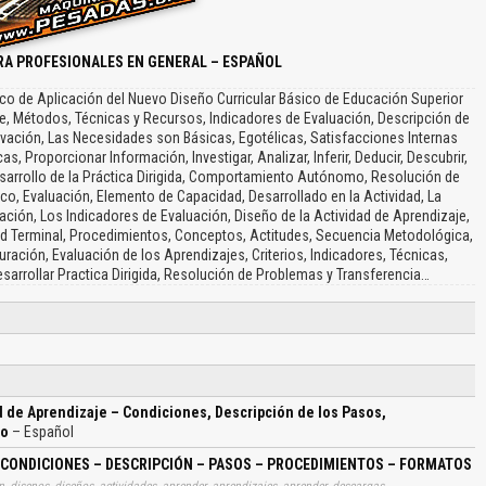
RA PROFESIONALES EN GENERAL – ESPAÑOL
rco de Aplicación del Nuevo Diseño Curricular Básico de Educación Superior
je, Métodos, Técnicas y Recursos, Indicadores de Evaluación, Descripción de
ivación, Las Necesidades son Básicas, Egotélicas, Satisfacciones Internas
, Proporcionar Información, Investigar, Analizar, Inferir, Deducir, Descubrir,
esarrollo de la Práctica Dirigida, Comportamiento Autónomo, Resolución de
co, Evaluación, Elemento de Capacidad, Desarrollado en la Actividad, La
ción, Los Indicadores de Evaluación, Diseño de la Actividad de Aprendizaje,
ad Terminal, Procedimientos, Conceptos, Actitudes, Secuencia Metodológica,
ación, Evaluación de los Aprendizajes, Criterios, Indicadores, Técnicas,
sarrollar Practica Dirigida, Resolución de Problemas y Transferencia…
d de Aprendizaje – Condiciones, Descripción de los Pasos,
lo
– Español
– CONDICIONES – DESCRIPCIÓN – PASOS – PROCEDIMIENTOS – FORMATOS 
, disenos, diseños, actividades, aprender, aprendizajes, aprender, descargas