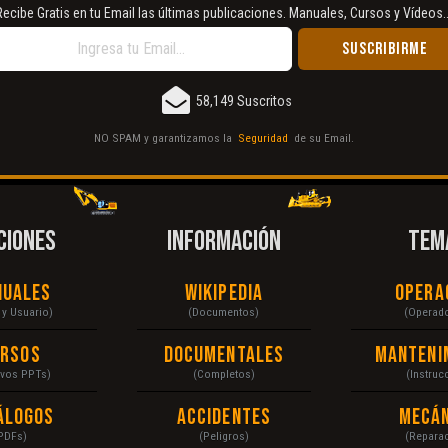
Recibe Gratis en tu Email las últimas publicaciones. Manuales, Cursos y Vídeos..
58,149 Suscritos
NO SPAM y garantizamos la
Seguridad
de su Email.
CIONES
INFORMACIÓN
TEM
nuales
Wikipedia
Opera
r y Usuario)
(Documentos)
(Operad
ursos
Documentales
Manteni
ivos PPTs)
(Completos)
(Instruc
álogos
Accidentes
Mecán
PDFs)
(Peligros)
(Repara