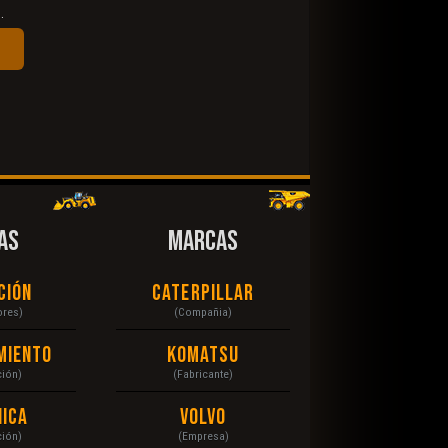
.
AS
MARCAS
ción
Caterpillar
ores)
(Compañia)
miento
Komatsu
ción)
(Fabricante)
ica
Volvo
ción)
(Empresa)