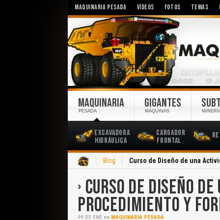
MAQUINARIA PESADA
VÍDEOS
FOTOS
TEMAS
MAQUINARIA
GIGANTES
SUB
PESADA
MÁQUINAS
MINERÍ
Excavadora
Cargador
Re
Hidráulica
Frontal
Inicio
Blog
Curso de Diseño de una Activ
CURSO DE DISEÑO DE 
PROCEDIMIENTO Y FO
09
DE
ENE
en
MAQUINARIA PESADA