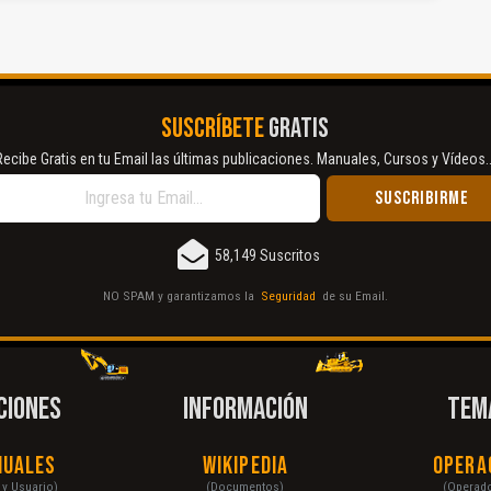
SUSCRÍBETE
GRATIS
Recibe Gratis en tu Email las últimas publicaciones. Manuales, Cursos y Vídeos..
58,149 Suscritos
NO SPAM y garantizamos la
Seguridad
de su Email.
CIONES
INFORMACIÓN
TEM
nuales
Wikipedia
Opera
r y Usuario)
(Documentos)
(Operad