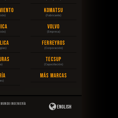
miento
Komatsu
ción)
(Fabricante)
ica
Volvo
ción)
(Empresa)
lica
Ferreyros
gías)
(Corporación)
uras
Tecsup
a)
(Capacitación)
ría
Más Marcas
es)
Mundo Ingeniería
English