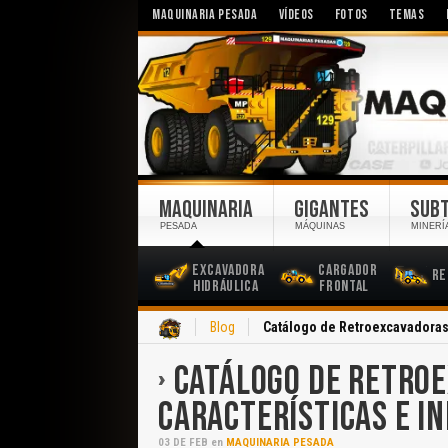
MAQUINARIA PESADA
VÍDEOS
FOTOS
TEMAS
MAQUINARIA
GIGANTES
SUB
PESADA
MÁQUINAS
MINERÍ
Excavadora
Cargador
Re
Hidráulica
Frontal
Inicio
Blog
Catálogo de Retroexcavadoras 
CATÁLOGO DE RETROE
CARACTERÍSTICAS E I
03
DE
FEB
en
MAQUINARIA PESADA