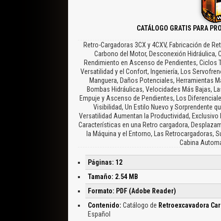
CATÁLOGO GRATIS PARA PR
Retro-Cargadoras 3CX y 4CXV, Fabricación de Re
Carbono del Motor, Desconexión Hidráulica, C
Rendimiento en Ascenso de Pendientes, Ciclos T
Versatilidad y el Confort, Ingeniería, Los Servofre
Manguera, Daños Potenciales, Herramientas Man
Bombas Hidráulicas, Velocidades Más Bajas, La
Empuje y Ascenso de Pendientes, Los Diferenciale
Visibilidad, Un Estilo Nuevo y Sorprendente q
Versatilidad Aumentan la Productividad, Exclusiv
Características en una Retro cargadora, Desplaza
la Máquina y el Entorno, Las Retrocargadoras, S
Cabina Automá
Páginas: 12
Tamaño: 2.54 MB
Formato: PDF (Adobe Reader)
Contenido:
Catálogo de
Retroexcavadora Carg
Español