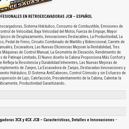
OFESIONALES EN RETROEXCAVADORAS JCB – ESPAÑOL
trocargadoras, Sistema Hidráulico, Consumo de Combustible, Emisiones de
ontrol de Velocidad, Baja Velocidad del Motor, Fuerza de Empuje, Mayor
ípicos de Desplazamiento, Innovaciones Destacables, La Productividad, La
nos, Pedal de Freno, Circuito Combinado de Martillo y Bidireccional, Carrete de
uales, Excavadora, Las Nuevas Eficiencias Mejoran la Rentabilidad, Tres
s Máquinas de Control Manual, La Geometría de Elevación, Rendimiento de
s de Patinaje Limitado, El Nuevo diseño la Cabina Proporciona Más Confort y
ue Refleja la Resistencia y Durabilidad Inherentes, Las Nuevas Mejoras de
o Implemento de Zanjeo, La Excavadora de Zanjas, Destacadas Innovaciones y
miento Hidráulico, El Sistema AntiCabeceo, Control Cómodo y sin Esfuerzo de
uspensión de Lujo, Calefacción, Precalentamiento de la Cabina, Calentar la
ticamente, Productividad Garantizando…
adoras 3CX y 4CX JCB – Características, Detalles e Innovaciones
–