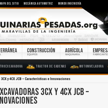
MAPA DEL SITIO
MECÁNICA AUTOMOTRIZ
MUNDO INGENIERÍA
TERRÁNEA
CONSTRUCCIÓN
AGRÍCOLA
EMPRES
A
EQUIPOS
MAQUINARIA
FABRICANTE
troexcavadora
Tractor de Cadenas
Motoniveladora
3CX y 4CX JCB – Características e Innovaciones
XCAVADORAS 3CX Y 4CX JCB –
NNOVACIONES