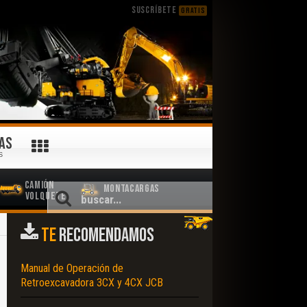
SUSCRÍBETE
GRATIS
AS
S
Camión
Montacargas
Volquete
TE
RECOMENDAMOS
Manual de Operación de
Retroexcavadora 3CX y 4CX JCB