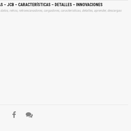
 – JCB – CARACTERÍSTICAS – DETALLES – INNOVACIONES
 datos, retros, retroexcavadores, cargadores, caracteristicas, detalles, aprender, descargas
El Título es incorrecto según el contenido.
Texto o Imagen de portada son erróneos.
No carga o no se visualiza el contenido.
Reportar otro tipo de error...