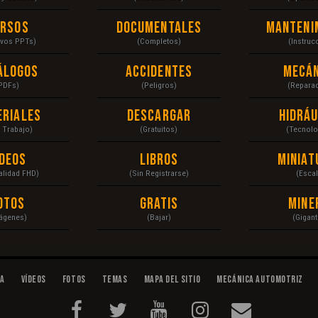
ursos
Documentales
Manteni
ivos PPTs)
(Completos)
(Instruc
álogos
Accidentes
Mecán
PDFs)
(Peligros)
(Repara
eriales
Descargar
Hidráu
a Trabajo)
(Gratuitos)
(Tecnolo
ídeos
Libros
Miniat
Calidad FHD)
(Sin Registrarse)
(Escal
otos
Gratis
Mine
ágenes)
(Bajar)
(Gigant
da
Vídeos
Fotos
Temas
Mapa del Sitio
Mecánica Automotriz