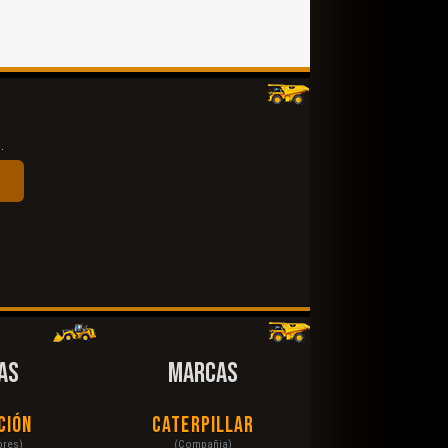
.
AS
MARCAS
ción
Caterpillar
ores)
(Compañia)