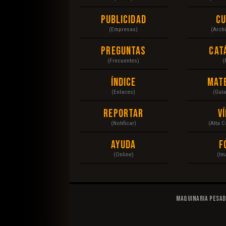
Publicidad
C
(Empresas)
(Arch
Preguntas
Cat
(Frecuentes)
(
Índice
Mat
(Enlaces)
(Guí
Reportar
V
(Notificar)
(Alta 
Ayuda
F
(Online)
(Im
Maquinaria Pesa