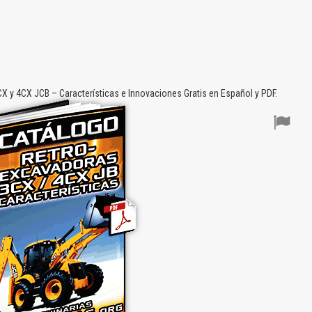
 y 4CX JCB – Características e Innovaciones Gratis en Español y PDF.