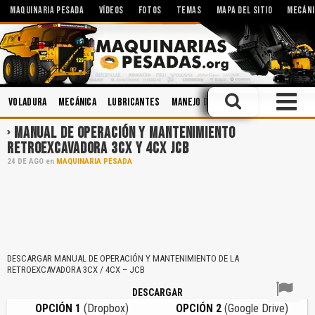
MAQUINARIA PESADA
VÍDEOS
FOTOS
TEMAS
MAPA DEL SITIO
MECÁNI
Voladura
Mecánica
Lubricantes
Manejo Defensivo
Soldadura
MANUAL DE OPERACIÓN Y MANTENIMIENTO
RETROEXCAVADORA 3CX Y 4CX JCB
24
DE
AGO
en
MAQUINARIA PESADA
DESCARGAR MANUAL DE OPERACIÓN Y MANTENIMIENTO DE LA
RETROEXCAVADORA 3CX / 4CX – JCB
DESCARGAR
OPCIÓN 1
(Dropbox)
OPCIÓN 2
(Google Drive)