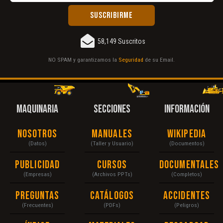
58,149 Suscritos
NO SPAM y garantizamos la
Seguridad
de su Email.
MAQUINARIA
SECCIONES
INFORMACIÓN
Nosotros
Manuales
Wikipedia
(Datos)
(Taller y Usuario)
(Documentos)
Publicidad
Cursos
Documentales
(Empresas)
(Archivos PPTs)
(Completos)
Preguntas
Catálogos
Accidentes
(Frecuentes)
(PDFs)
(Peligros)