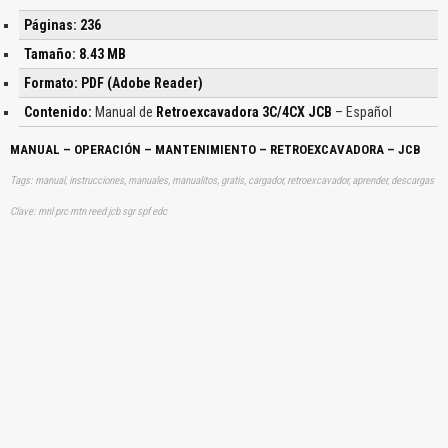
Páginas: 236
Tamaño: 8.43 MB
Formato: PDF (Adobe Reader)
Contenido:
Manual de
Retroexcavadora 3C/4CX JCB
– Español
MANUAL – OPERACIÓN – MANTENIMIENTO – RETROEXCAVADORA – JCB
Tags: manual, instrucciones, manuales, manualitos, gratis, cargador, retroexcavador, aprender, descargas
Clave: mnl prc mtn reed jcb sgr spf edc