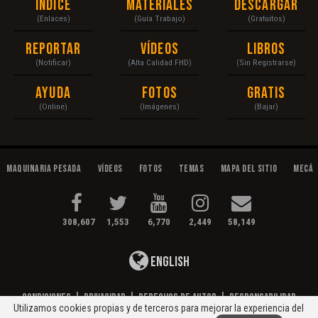
Índice
Materiales
Descargar
(Enlaces)
(Guía Trabajo)
(Gratuitos)
Reportar
Vídeos
Libros
(Notificar)
(Alta Calidad FHD)
(Sin Registrarse)
Ayuda
Fotos
Gratis
(Online)
(Imágenes)
(Bajar)
Maquinaria Pesada
Vídeos
Fotos
Temas
Mapa del Sitio
Mecán
308,607
1,553
6,770
2,449
58,149
English
Condiciones
|
Privacidad
|
Derechos de Autor
|
Responsabilidad
Utilizamos cookies propias y de terceros para mejorar la experiencia del