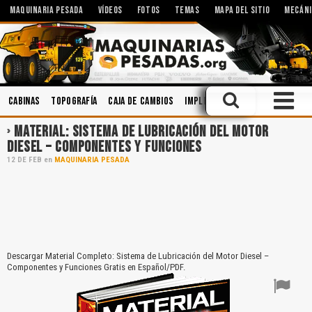
MAQUINARIA PESADA
VÍDEOS
FOTOS
TEMAS
MAPA DEL SITIO
MECÁNI
Cabinas
Topografía
Caja de Cambios
Implementos
Motores
So
MATERIAL: SISTEMA DE LUBRICACIÓN DEL MOTOR
DIESEL – COMPONENTES Y FUNCIONES
12
DE
FEB
en
MAQUINARIA PESADA
Descargar Material Completo: Sistema de Lubricación del Motor Diesel –
Componentes y Funciones Gratis en Español/PDF.