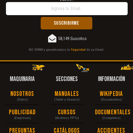
58,149 Suscritos
NO SPAM y garantizamos la
Seguridad
de su Email.
MAQUINARIA
SECCIONES
INFORMACIÓN
Nosotros
Manuales
Wikipedia
(Datos)
(Taller y Usuario)
(Documentos)
Publicidad
Cursos
Documentales
(Empresas)
(Archivos PPTs)
(Completos)
Preguntas
Catálogos
Accidentes