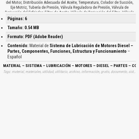
del Motor, Distribución Adecuada del Aceite, Temperatura, Colador de Succión,
Eje Motriz, Tubería de Presión, Válvula Reguladora de Presión, Válvula de
Derivación del Enfriador, Filtro de Aceite, Válvula de Derivación del Filtro, Válvula
de Lubricación del Turbo, Engrase del Cigüeñal, Engrase de Pistones y Camisas,
Páginas: 6
Engrase del árbol de Levas y Eje Balancines, Respiradero del Cárter, Varilla de
Nivel…
Tamaño: 0.54 MB
Formato: PDF (Adobe Reader)
Contenido:
Material de
Sistema de Lubricación de Motores Diesel –
Partes, Componentes, Funciones, Estructura y Funcionamiento
–
Español
MATERIAL – SISTEMA – LUBRICACIÓN – MOTORES – DIESEL – PARTES – 
Tags: material, materiales, utilidad, utilitario, archivo, información, gratis, documento, sistemas, lubricaciones, diésels, diesels, función, elementos, funcionamientos, funciones, aprender, descargas