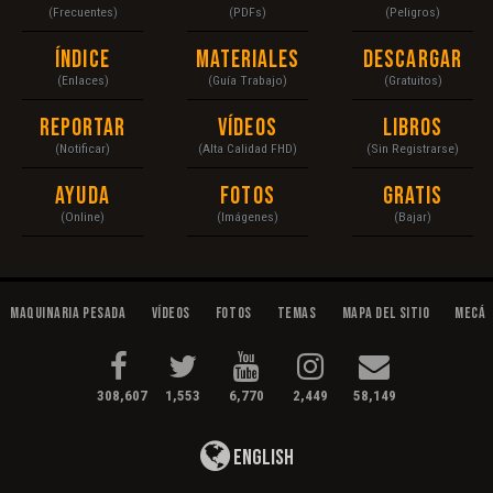
(Frecuentes)
(PDFs)
(Peligros)
Índice
Materiales
Descargar
(Enlaces)
(Guía Trabajo)
(Gratuitos)
Reportar
Vídeos
Libros
(Notificar)
(Alta Calidad FHD)
(Sin Registrarse)
Ayuda
Fotos
Gratis
(Online)
(Imágenes)
(Bajar)
Maquinaria Pesada
Vídeos
Fotos
Temas
Mapa del Sitio
Mecán
308,607
1,553
6,770
2,449
58,149
English