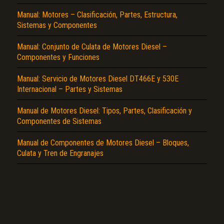
Manual: Motores – Clasificación, Partes, Estructura,
Sistemas y Componentes
Manual: Conjunto de Culata de Motores Diesel –
Componentes y Funciones
Manual: Servicio de Motores Diesel DT466E y 530E
El Título es incorrecto según el contenido.
Internacional – Partes y Sistemas
Texto o Imagen de portada son erróneos.
Manual de Motores Diesel: Tipos, Partes, Clasificación y
Componentes de Sistemas
No carga o no se visualiza el contenido.
Reportar otro tipo de error...
Manual de Componentes de Motores Diesel – Bloques,
Culata y Tren de Engranajes