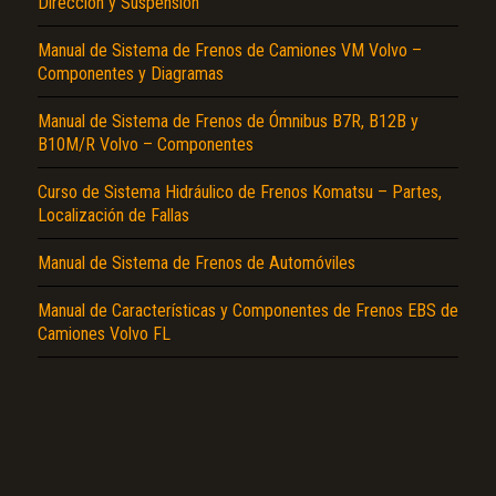
Dirección y Suspensión
Manual de Sistema de Frenos de Camiones VM Volvo –
Componentes y Diagramas
Manual de Sistema de Frenos de Ómnibus B7R, B12B y
B10M/R Volvo – Componentes
El Título es incorrecto según el contenido.
Curso de Sistema Hidráulico de Frenos Komatsu – Partes,
Localización de Fallas
Texto o Imagen de portada son erróneos.
Manual de Sistema de Frenos de Automóviles
No carga o no se visualiza el contenido.
Reportar otro tipo de error...
Manual de Características y Componentes de Frenos EBS de
Camiones Volvo FL