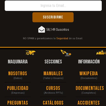
58,149 Suscritos
NO SPAM y garantizamos la
Seguridad
de su Email.
MAQUINARIA
SECCIONES
INFORMACIÓN
Nosotros
Manuales
Wikipedia
(Datos)
(Taller y Usuario)
(Documentos)
Publicidad
Cursos
Documentales
(Empresas)
(Archivos PPTs)
(Completos)
Preguntas
Catálogos
Accidentes