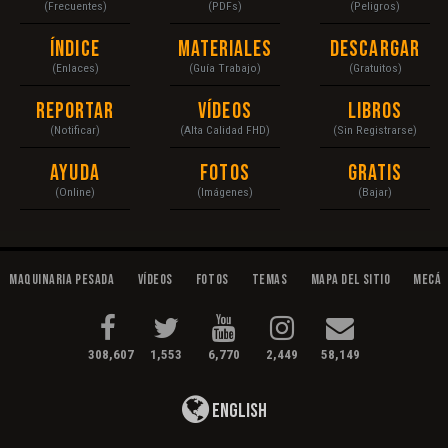
(Frecuentes)
(PDFs)
(Peligros)
Índice
Materiales
Descargar
(Enlaces)
(Guía Trabajo)
(Gratuitos)
Reportar
Vídeos
Libros
(Notificar)
(Alta Calidad FHD)
(Sin Registrarse)
Ayuda
Fotos
Gratis
(Online)
(Imágenes)
(Bajar)
Maquinaria Pesada
Vídeos
Fotos
Temas
Mapa del Sitio
Mecán
308,607
1,553
6,770
2,449
58,149
English