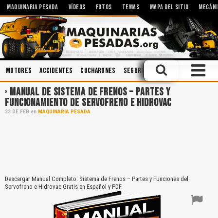
MAQUINARIA PESADA
VÍDEOS
FOTOS
TEMAS
MAPA DEL SITIO
MECÁNI
Motores
Accidentes
Cucharones
Seguridad Industrial
Caja de 
MANUAL DE SISTEMA DE FRENOS – PARTES Y
FUNCIONAMIENTO DE SERVOFRENO E HIDROVAC
23
DE
FEB
en
MAQUINARIA PESADA
Descargar Manual Completo: Sistema de Frenos – Partes y Funciones del
Servofreno e Hidrovac Gratis en Español y PDF.