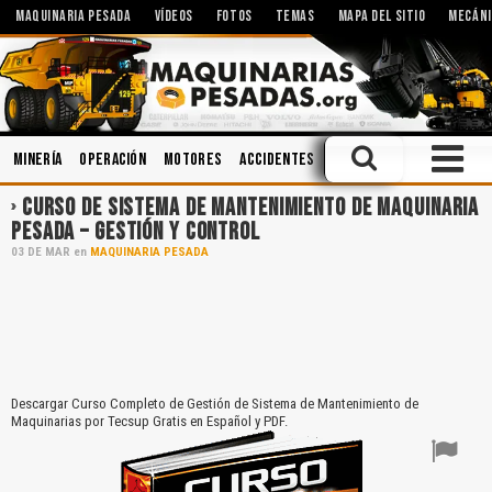
MAQUINARIA PESADA
VÍDEOS
FOTOS
TEMAS
MAPA DEL SITIO
MECÁNI
Minería
Operación
Motores
Accidentes
Topografía
Seguridad
CURSO DE SISTEMA DE MANTENIMIENTO DE MAQUINARIA
PESADA – GESTIÓN Y CONTROL
03
DE
MAR
en
MAQUINARIA PESADA
Descargar Curso Completo de Gestión de Sistema de Mantenimiento de
Maquinarias por Tecsup Gratis en Español y PDF.