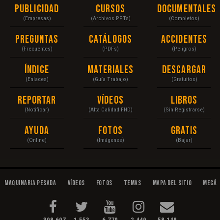
Publicidad
Cursos
Documentales
(Empresas)
(Archivos PPTs)
(Completos)
Preguntas
Catálogos
Accidentes
(Frecuentes)
(PDFs)
(Peligros)
Índice
Materiales
Descargar
(Enlaces)
(Guía Trabajo)
(Gratuitos)
Reportar
Vídeos
Libros
(Notificar)
(Alta Calidad FHD)
(Sin Registrarse)
Ayuda
Fotos
Gratis
(Online)
(Imágenes)
(Bajar)
Maquinaria Pesada
Vídeos
Fotos
Temas
Mapa del Sitio
Mecán
308,607
1,553
6,770
2,449
58,149