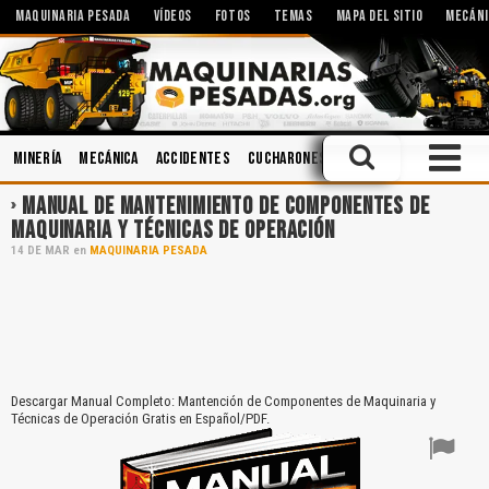
MAQUINARIA PESADA
VÍDEOS
FOTOS
TEMAS
MAPA DEL SITIO
MECÁNI
Minería
Mecánica
Accidentes
Cucharones
Lubricantes
Cabina
MANUAL DE MANTENIMIENTO DE COMPONENTES DE
MAQUINARIA Y TÉCNICAS DE OPERACIÓN
14
DE
MAR
en
MAQUINARIA PESADA
Descargar Manual Completo: Mantención de Componentes de Maquinaria y
Técnicas de Operación Gratis en Español/PDF.