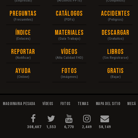
(Empresas)
(Archivos PPTs)
(Completos)
Preguntas
Catálogos
Accidentes
(Frecuentes)
(PDFs)
(Peligros)
Índice
Materiales
Descargar
(Enlaces)
(Guía Trabajo)
(Gratuitos)
Reportar
Vídeos
Libros
(Notificar)
(Alta Calidad FHD)
(Sin Registrarse)
Ayuda
Fotos
Gratis
(Online)
(Imágenes)
(Bajar)
Maquinaria Pesada
Vídeos
Fotos
Temas
Mapa del Sitio
Mecán
308,607
1,553
6,770
2,449
58,149