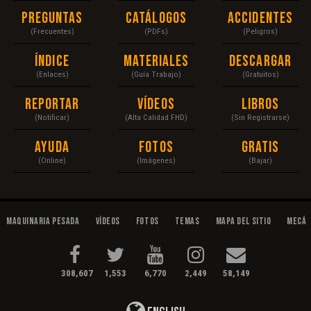
Preguntas
Catálogos
Accidentes
(Frecuentes)
(PDFs)
(Peligros)
Índice
Materiales
Descargar
(Enlaces)
(Guía Trabajo)
(Gratuitos)
Reportar
Vídeos
Libros
(Notificar)
(Alta Calidad FHD)
(Sin Registrarse)
Ayuda
Fotos
Gratis
(Online)
(Imágenes)
(Bajar)
Maquinaria Pesada
Vídeos
Fotos
Temas
Mapa del Sitio
Mecán
308,607
1,553
6,770
2,449
58,149