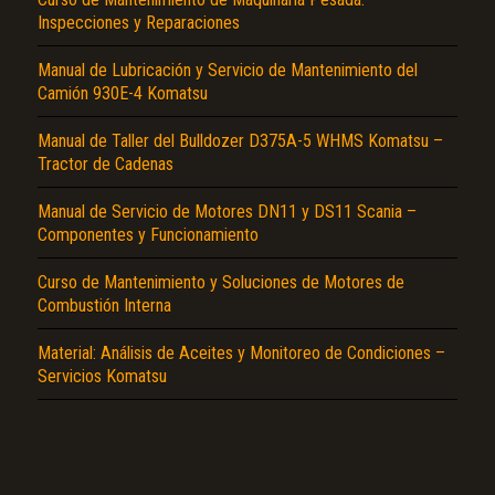
Inspecciones y Reparaciones
Manual de Lubricación y Servicio de Mantenimiento del
Camión 930E-4 Komatsu
Manual de Taller del Bulldozer D375A-5 WHMS Komatsu –
Tractor de Cadenas
El Título es incorrecto según el contenido.
Manual de Servicio de Motores DN11 y DS11 Scania –
Componentes y Funcionamiento
Texto o Imagen de portada son erróneos.
Curso de Mantenimiento y Soluciones de Motores de
No carga o no se visualiza el contenido.
Combustión Interna
Reportar otro tipo de error...
Material: Análisis de Aceites y Monitoreo de Condiciones –
Servicios Komatsu