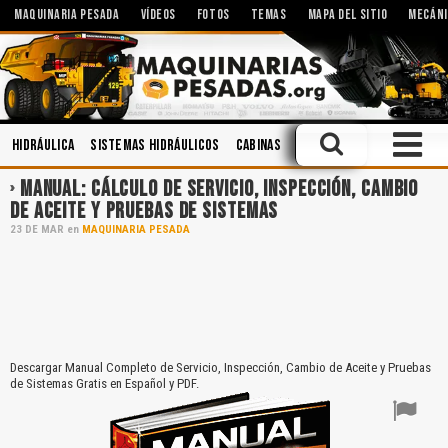
MAQUINARIA PESADA
VÍDEOS
FOTOS
TEMAS
MAPA DEL SITIO
MECÁNI
Hidráulica
Sistemas Hidráulicos
Cabinas
Accidentes
Seguridad 
MANUAL: CÁLCULO DE SERVICIO, INSPECCIÓN, CAMBIO
DE ACEITE Y PRUEBAS DE SISTEMAS
23
DE
MAR
en
MAQUINARIA PESADA
Descargar Manual Completo de Servicio, Inspección, Cambio de Aceite y Pruebas
de Sistemas Gratis en Español y PDF.