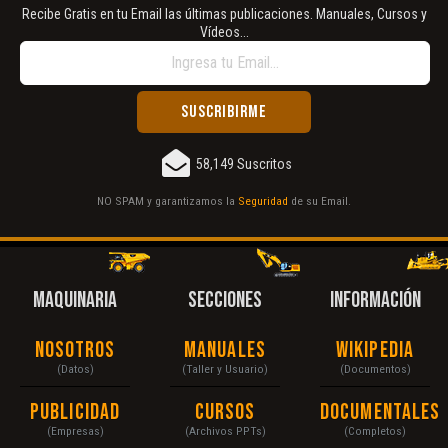
Recibe Gratis en tu Email las últimas publicaciones. Manuales, Cursos y
Vídeos...
58,149 Suscritos
NO SPAM y garantizamos la
Seguridad
de su Email.
MAQUINARIA
SECCIONES
INFORMACIÓN
Nosotros
Manuales
Wikipedia
(Datos)
(Taller y Usuario)
(Documentos)
Publicidad
Cursos
Documentales
(Empresas)
(Archivos PPTs)
(Completos)