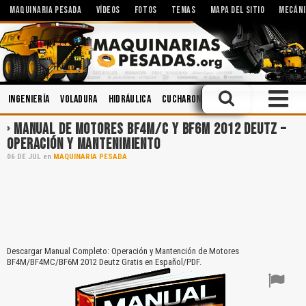
MAQUINARIA PESADA
VÍDEOS
FOTOS
TEMAS
MAPA DEL SITIO
MECÁNI
Ingeniería
Voladura
Hidráulica
Cucharones
Accidentes
Imple
MANUAL DE MOTORES BF4M/C Y BF6M 2012 DEUTZ –
OPERACIÓN Y MANTENIMIENTO
06
DE
JUL
en
MAQUINARIA PESADA
Descargar Manual Completo: Operación y Mantención de Motores
BF4M/BF4MC/BF6M 2012 Deutz Gratis en Español/PDF.