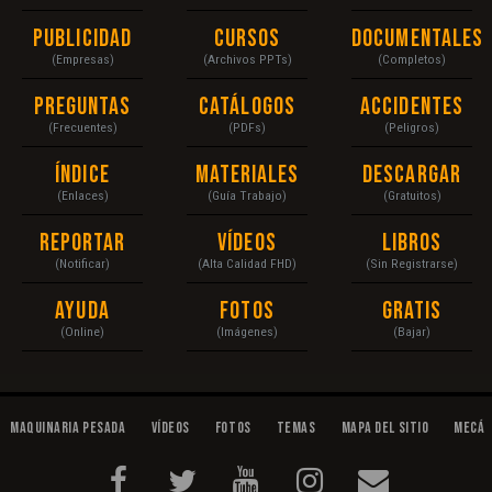
Publicidad
Cursos
Documentales
(Empresas)
(Archivos PPTs)
(Completos)
Preguntas
Catálogos
Accidentes
(Frecuentes)
(PDFs)
(Peligros)
Índice
Materiales
Descargar
(Enlaces)
(Guía Trabajo)
(Gratuitos)
Reportar
Vídeos
Libros
(Notificar)
(Alta Calidad FHD)
(Sin Registrarse)
Ayuda
Fotos
Gratis
(Online)
(Imágenes)
(Bajar)
Maquinaria Pesada
Vídeos
Fotos
Temas
Mapa del Sitio
Mecán