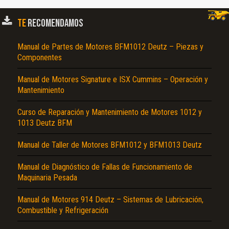
de Apriete de Tornillos, Método de Combustión, Bomba de Combustible, Rodillo
Tensor, Datos del Motor y Valores de Ajuste, Tapa de Culata, Colector de Gas de
Escape, Herramientas…
TE
RECOMENDAMOS
Manual de Partes de Motores BFM1012 Deutz – Piezas y
Componentes
Manual de Motores Signature e ISX Cummins – Operación y
Mantenimiento
Curso de Reparación y Mantenimiento de Motores 1012 y
El Título es incorrecto según el contenido.
1013 Deutz BFM
Texto o Imagen de portada son erróneos.
Manual de Taller de Motores BFM1012 y BFM1013 Deutz
No carga o no se visualiza el contenido.
Manual de Diagnóstico de Fallas de Funcionamiento de
Reportar otro tipo de error...
Maquinaria Pesada
Manual de Motores 914 Deutz – Sistemas de Lubricación,
Combustible y Refrigeración