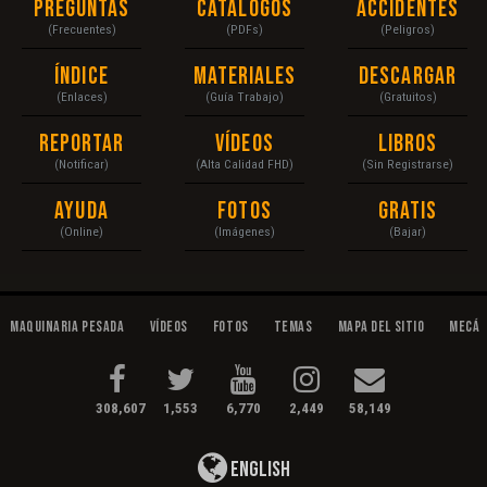
Preguntas
Catálogos
Accidentes
(Frecuentes)
(PDFs)
(Peligros)
Índice
Materiales
Descargar
(Enlaces)
(Guía Trabajo)
(Gratuitos)
Reportar
Vídeos
Libros
(Notificar)
(Alta Calidad FHD)
(Sin Registrarse)
Ayuda
Fotos
Gratis
(Online)
(Imágenes)
(Bajar)
Maquinaria Pesada
Vídeos
Fotos
Temas
Mapa del Sitio
Mecán
308,607
1,553
6,770
2,449
58,149
English