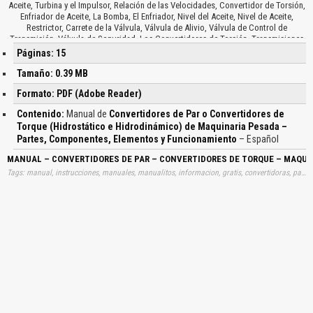
Aceite, Turbina y el Impulsor, Relación de las Velocidades, Convertidor de Torsión,
Enfriador de Aceite, La Bomba, El Enfriador, Nivel del Aceite, Nivel de Aceite,
Restrictor, Carrete de la Válvula, Válvula de Alivio, Válvula de Control de
Transmisión, Válvula de Seguridad, Los Convertidores de Torsión, Transmisiones
de Cambio, Las Ruedas, Ajustes Periódicos, Procedimientos para Localización de
Páginas: 15
Fallas, El Propio Convertidor, El Enfriador, La Transmisión y las Líneas de Conexión,
Revisiones de Conjunto, Sobrecalentamiento, Causas de Calentamiento, Bajo Nivel
Tamaño: 0.39 MB
de Aceite en la Transmisión, Motor Sobrecalentado, Carga Baja en el Flujo de la
Formato: PDF (Adobe Reader)
Bomba, Línea de Drene Tapada, Un Enfriador Tapado, Restricción en las Líneas del
Enfriador, Medidores e Indicadores de Presión, Procedimientos Desensamble y
Contenido:
Manual de
Convertidores de Par o Convertidores de
Ensamble…
Torque (Hidrostático e Hidrodinámico) de Maquinaria Pesada –
Partes, Componentes, Elementos y Funcionamiento
– Español
MANUAL – CONVERTIDORES DE PAR – CONVERTIDORES DE TORQUE – MAQU
Tags: manual, instrucciones, manuales, manualitos, informacion, gratis, convertidoras, pares, torques, hidrostaticos, hidrodinamicos, maquinas, piezas, aprender, descargas