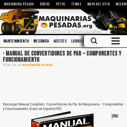
MAQUINARIA PESADA
VÍDEOS
FOTOS
TEMAS
MAPA DEL SITIO
MECÁNI
Mantenimiento
Mecánica
Aceites
Lubricantes
Sistemas Hidrául
MANUAL DE CONVERTIDORES DE PAR – COMPONENTES Y
FUNCIONAMIENTO
25
DE
JUL
en
MAQUINARIA PESADA
Descargar Manual Completo: Convertidores de Par de Maquinaria – Componentes
y Funcionamiento Gratis en Español/PDF.