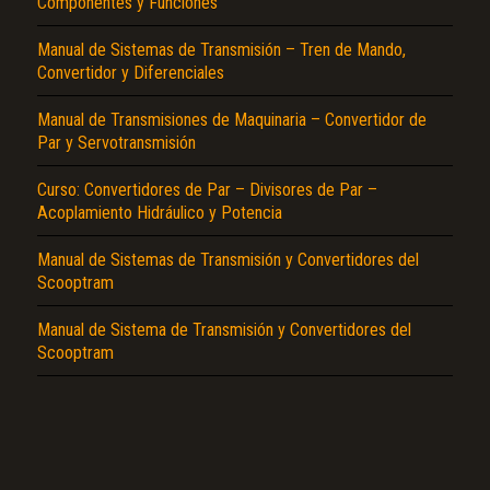
Componentes y Funciones
Manual de Sistemas de Transmisión – Tren de Mando,
Convertidor y Diferenciales
Manual de Transmisiones de Maquinaria – Convertidor de
Par y Servotransmisión
Curso: Convertidores de Par – Divisores de Par –
El Título es incorrecto según el contenido.
Acoplamiento Hidráulico y Potencia
Texto o Imagen de portada son erróneos.
Manual de Sistemas de Transmisión y Convertidores del
No carga o no se visualiza el contenido.
Scooptram
Reportar otro tipo de error...
Manual de Sistema de Transmisión y Convertidores del
Scooptram