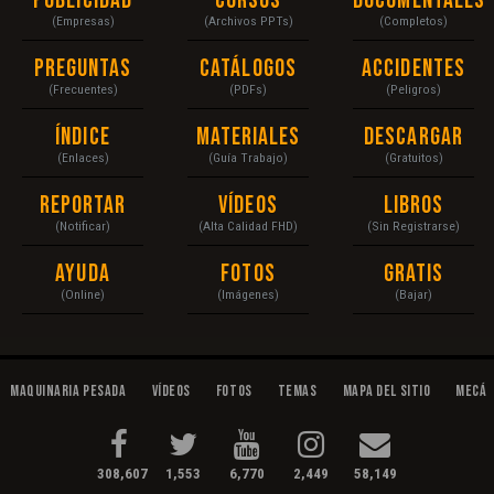
Publicidad
Cursos
Documentales
(Empresas)
(Archivos PPTs)
(Completos)
Preguntas
Catálogos
Accidentes
(Frecuentes)
(PDFs)
(Peligros)
Índice
Materiales
Descargar
(Enlaces)
(Guía Trabajo)
(Gratuitos)
Reportar
Vídeos
Libros
(Notificar)
(Alta Calidad FHD)
(Sin Registrarse)
Ayuda
Fotos
Gratis
(Online)
(Imágenes)
(Bajar)
Maquinaria Pesada
Vídeos
Fotos
Temas
Mapa del Sitio
Mecán
308,607
1,553
6,770
2,449
58,149