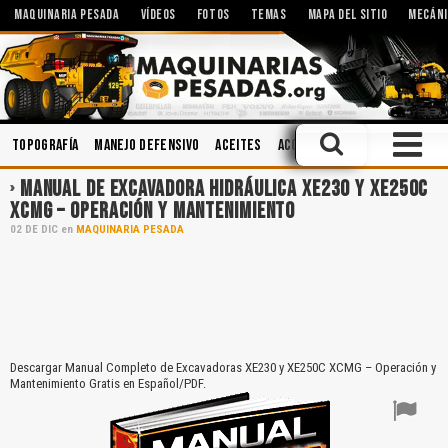
MAQUINARIA PESADA
VÍDEOS
FOTOS
TEMAS
MAPA DEL SITIO
MECÁNI
Topografía
Manejo Defensivo
Aceites
Accidentes
Minería
Cabi
MANUAL DE EXCAVADORA HIDRÁULICA XE230 Y XE250C
XCMG – OPERACIÓN Y MANTENIMIENTO
02
DE
DIC
en
MAQUINARIA PESADA
Descargar Manual Completo de Excavadoras XE230 y XE250C XCMG – Operación y
Mantenimiento Gratis en Español/PDF.