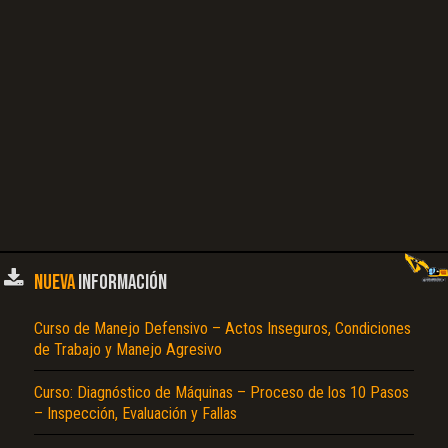
Problemas, Avería, El Motor se Acciona Despacio, Ruido de Alternador, Ralentí
Automático, Un Cilindro Hidráulico no Funciona, Reemplazo Periódico de las
Piezas, Motor, Almacenaje y Protección del Transporte, Transporte, Precaución
Durante el Transporte, Transporte del Camino, Carga o Descarga de Remolque,
Métodos de Elevación de Máquina, Almacenaje y Protección, Almacenaje y
Protección a Diario y a Corto Plazo, Almacenaje a Largo Plazo, Preparación del
Uso Después del Almacenaje, Alcance de Trabajo, Diagrama Esquemático
Hidráulica, Tipos y Aplicaciones de Oruga, Tipos y Aplicaciones de los Cubos de
Pala, Cilindro del Aceite, Triturador del Martillo, Válvula de Alivio, Pala de Tolva,
Especificación de Selección del Triturador del Martillo, Peso de la Carga de
Trabajo…
NUEVA
INFORMACIÓN
Curso de Manejo Defensivo – Actos Inseguros, Condiciones
de Trabajo y Manejo Agresivo
Curso: Diagnóstico de Máquinas – Proceso de los 10 Pasos
– Inspección, Evaluación y Fallas