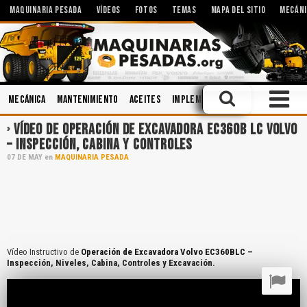
MAQUINARIA PESADA
VÍDEOS
FOTOS
TEMAS
MAPA DEL SITIO
MECÁNI
Mecánica
Mantenimiento
Aceites
Implementos
Topografía
Min
VÍDEO DE OPERACIÓN DE EXCAVADORA EC360B LC VOLVO
– INSPECCIÓN, CABINA Y CONTROLES
07
DE
MAY
en
MAQUINARIA PESADA
Vídeo Instructivo de
Operación de Excavadora Volvo EC360BLC –
Inspección, Niveles, Cabina, Controles y Excavación.