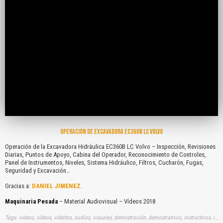
OPERACIÓN DE EXCAVADORA EC360B LC VOLVO
Operación de la Excavadora Hidráulica EC360B LC Volvo – Inspección, Revisiones
Diarias, Puntos de Apoyo, Cabina del Operador, Reconocimiento de Controles,
Panel de Instrumentos, Niveles, Sistema Hidráulico, Filtros, Cucharón, Fugas,
Seguridad y Excavación…
Gracias a:
DANIEL JIMENEZ
.
Maquinaria Pesada
– Material Audiovisual – Vídeos 2018
Tags: videos, vídeos, videitos, audios, visuales, demostración, demostrativos, instructivos, instrucción, audiovisuales, gratuito, gratis, operaciones, excavadoras, hidraulicas, volvos, inspecciones, revisiones, diarias, puntos, apoyos, cabinas, operadores, reconocimientos, controles, panel, instrumentos, niveles, sistemas, hidraulicos, filtros, cucharones, fugas, seguridades, excavaciones, youtube