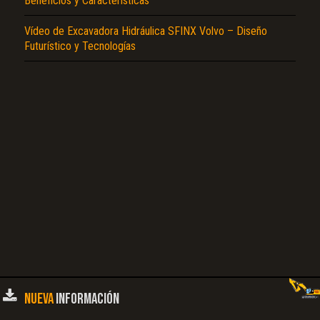
Beneficios y Características
Vídeo de Excavadora Hidráulica SFINX Volvo – Diseño
El Título es incorrecto según el contenido.
Futurístico y Tecnologías
Texto o Imagen de portada son erróneos.
No carga o no se visualiza el contenido.
Reportar otro tipo de error...
NUEVA
INFORMACIÓN