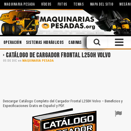
MAQUINARIA PESADA
VÍDEOS
FOTOS
TEMAS
MAPA DEL SITIO
MECÁNI
Operación
Sistemas Hidráulicos
Cabinas
Hidráulica
Minería
Ca
CATÁLOGO DE CARGADOR FRONTAL L250H VOLVO
05
DE
DIC
en
MAQUINARIA PESADA
Descargar Catálogo Completo del Cargador Frontal L250H Volvo – Beneficios y
Especificaciones Gratis en Español y PDF.