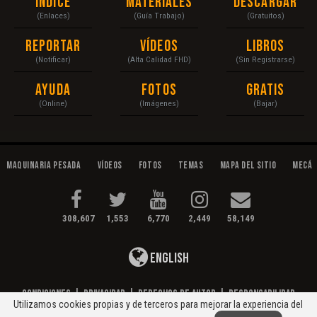
Índice
Materiales
Descargar
(Enlaces)
(Guía Trabajo)
(Gratuitos)
Reportar
Vídeos
Libros
(Notificar)
(Alta Calidad FHD)
(Sin Registrarse)
Ayuda
Fotos
Gratis
(Online)
(Imágenes)
(Bajar)
Maquinaria Pesada
Vídeos
Fotos
Temas
Mapa del Sitio
Mecán
308,607
1,553
6,770
2,449
58,149
English
Condiciones
|
Privacidad
|
Derechos de Autor
|
Responsabilidad
Utilizamos cookies propias y de terceros para mejorar la experiencia del