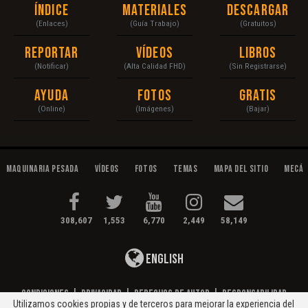
Índice
Materiales
Descargar
(Enlaces)
(Guía Trabajo)
(Gratuitos)
Reportar
Vídeos
Libros
(Notificar)
(Alta Calidad FHD)
(Sin Registrarse)
Ayuda
Fotos
Gratis
(Online)
(Imágenes)
(Bajar)
Maquinaria Pesada
Vídeos
Fotos
Temas
Mapa del Sitio
Mecán
308,607
1,553
6,770
2,449
58,149
English
Condiciones
|
Privacidad
|
Derechos de Autor
|
Responsabilidad
Utilizamos cookies propias y de terceros para mejorar la experiencia del