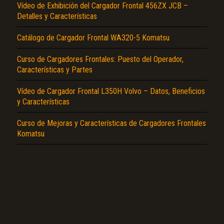
Vídeo de Exhibición del Cargador Frontal 456ZX JCB –
Detalles y Características
Catálogo de Cargador Frontal WA320-5 Komatsu
Curso de Cargadores Frontales: Puesto del Operador,
Características y Partes
El Título es incorrecto según el contenido.
Vídeo de Cargador Frontal L350H Volvo – Datos, Beneficios
Texto o Imagen de portada son erróneos.
y Características
No carga o no se visualiza el contenido.
Curso de Mejoras y Características de Cargadores Frontales
Reportar otro tipo de error...
Komatsu