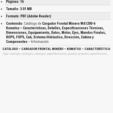
Páginas: 16
Tamaño: 3.01 MB
Formato: PDF (Adobe Reader)
Contenido:
Catálogo de
Cargador Frontal Minero WA1200-6
Komatsu – Características, Detalles, Especificaciones Técnicas,
Dimensiones, Equipamiento, Datos, Motor, Ejes, Mandos Finales,
ROPS, FOPS, Cab, Sistema Hidráulico, Dirección, Cabina y
Componentes
– Información
CATÁLOGO – CARGADOR FRONTAL MINERO – KOMATSU – CARACTERÍSTICAS –
Tags: catalogo, catalogos, catálogos, especificaciones, gratuito, gratuitos, especificación, detalles, datos, técnicos, información, dimensiones, características, caracteristicas, datos, gratis, cargadores, frontales, mineros, komatsus, caracteristicas, detalles, especificaciones, tecnicas, dimensiones, equipamientos, datos, motores, ejes, mandos, finales, rops, fops, cab, sistemas, hidraulicos, direcciones, cabinas, componentes, aprender, descargas