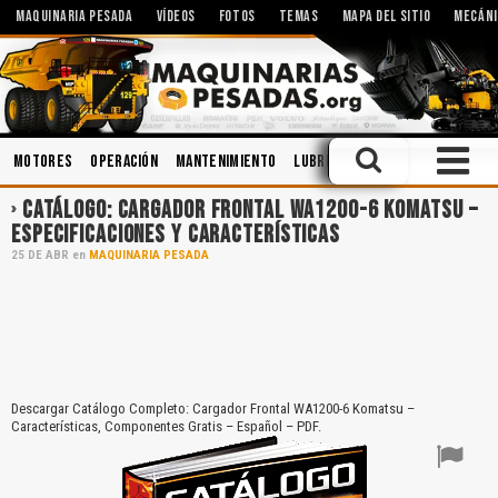
MAQUINARIA PESADA
VÍDEOS
FOTOS
TEMAS
MAPA DEL SITIO
MECÁNI
Motores
Operación
Mantenimiento
Lubricantes
Cabinas
Acei
CATÁLOGO: CARGADOR FRONTAL WA1200-6 KOMATSU –
ESPECIFICACIONES Y CARACTERÍSTICAS
25
DE
ABR
en
MAQUINARIA PESADA
Descargar Catálogo Completo: Cargador Frontal WA1200-6 Komatsu –
Características, Componentes Gratis – Español – PDF.