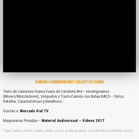
CAMIONES HORMIGONEROS Y VOLQUETES SCANIA
Tests de Camiones Scania Fuera de Carretera 8×4 – Hormigoneros
(Mixers/Mezcladores), Volquetes y TractoCamión con Batea BACO – Datos,
Detalles, Características y Beneficios…
Gracias a:
Mercado Vial TV
.
Maquinarias Pesadas –
Material Audiovisual – Vídeos 2017
Tags: videos, vídeos, videito, audio, visual, gratis, gratuito, caracteristicas, detalles, camión, scanias, hormigoneros, hormigoneras, hormigó, volqueteros, volquetes, volcadores, mezcladoras, tractos, tractocamiones, bateas