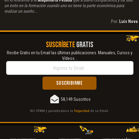
en lo referente a la
Maquinaria Pesada
que a diario compartimos y ha sido
un éxito en la formación cuando uno no tiene la parte económica para
realizar un sueño...
Por:
Luis Nova
SUSCRÍBETE
GRATIS
Recibe Gratis en tu Email las últimas publicaciones. Manuales, Cursos y
Vídeos...
58,149 Suscritos
NO SPAM y garantizamos la
Seguridad
de su Email.