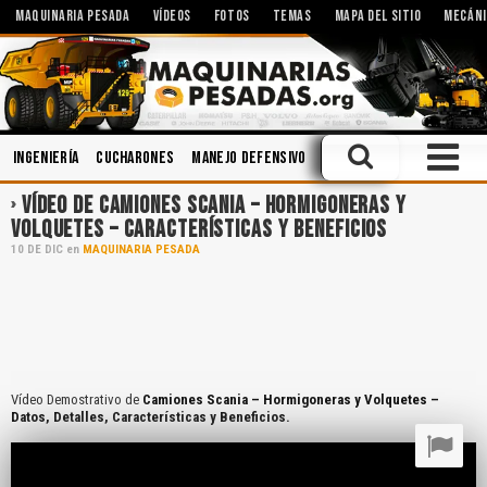
MAQUINARIA PESADA
VÍDEOS
FOTOS
TEMAS
MAPA DEL SITIO
MECÁNI
Ingeniería
Cucharones
Manejo Defensivo
Topografía
Mantenimi
VÍDEO DE CAMIONES SCANIA – HORMIGONERAS Y
VOLQUETES – CARACTERÍSTICAS Y BENEFICIOS
10
DE
DIC
en
MAQUINARIA PESADA
Vídeo Demostrativo de
Camiones Scania – Hormigoneras y Volquetes –
Datos, Detalles, Características y Beneficios.