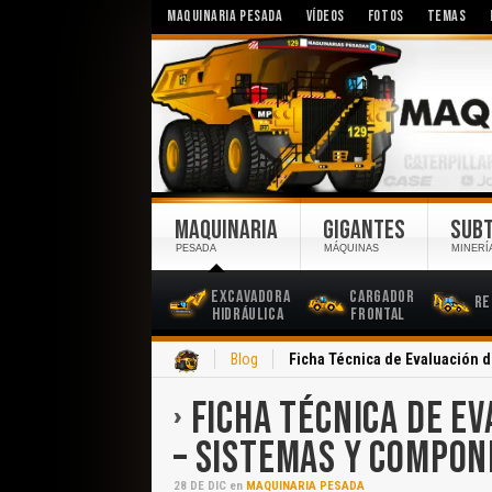
MAQUINARIA PESADA
VÍDEOS
FOTOS
TEMAS
MAQUINARIA
GIGANTES
SUB
PESADA
MÁQUINAS
MINERÍ
Excavadora
Cargador
Re
Hidráulica
Frontal
Inicio
Blog
Ficha Técnica de Evaluación 
FICHA TÉCNICA DE E
– SISTEMAS Y COMPO
28
DE
DIC
en
MAQUINARIA PESADA