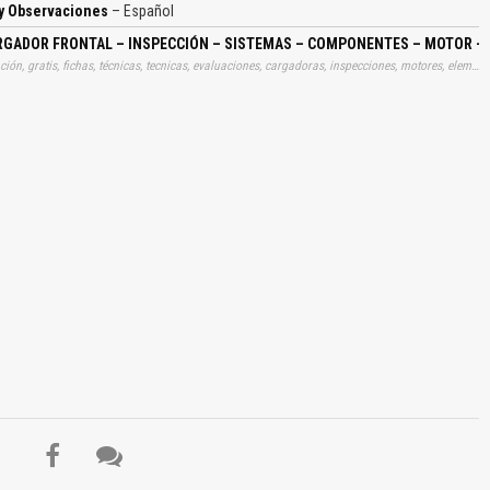
 y Observaciones
– Español
ARGADOR FRONTAL – INSPECCIÓN – SISTEMAS – COMPONENTES – MOTOR – L
Tags: material, materiales, utilidad, utilitario, archivo, información, gratis, fichas, técnicas, tecnicas, evaluaciones, cargadoras, inspecciones, motores, elementos, compartimentos, inspección, inspecciones, aprender, descargas
El Título es incorrecto según el contenido.
Texto o Imagen de portada son erróneos.