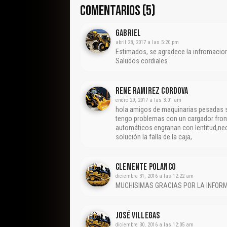
COMENTARIOS (5)
Gabriel
abril 28, 2017 a las 5:20 pm
Estimados, se agradece la infromacio
Saludos cordiales
RENE RAMIREZ CORDOVA
enero 29, 2017 a las 3:01 am
hola amigos de maquinarias pesadas s
tengo problemas con un cargador fro
automáticos engranan con lentitud,n
solución la falla de la caja,
Clemente Polanco
diciembre 31, 2016 a las 12:22 am
MUCHISIMAS GRACIAS POR LA INFOR
José Villegas
diciembre 30, 2016 a las 12:05 am