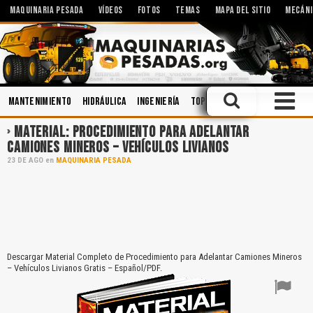
MAQUINARIA PESADA
VÍDEOS
FOTOS
TEMAS
MAPA DEL SITIO
MECÁNI
Mantenimiento
Hidráulica
Ingeniería
Topografía
Caja de Cambio
MATERIAL: PROCEDIMIENTO PARA ADELANTAR
CAMIONES MINEROS – VEHÍCULOS LIVIANOS
23
DE
AGO
en
MAQUINARIA PESADA
Descargar Material Completo de Procedimiento para Adelantar Camiones Mineros
– Vehículos Livianos Gratis – Español/PDF.