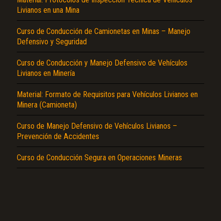
Livianos en una Mina
Curso de Conducción de Camionetas en Minas – Manejo
Defensivo y Seguridad
Curso de Conducción y Manejo Defensivo de Vehículos
Livianos en Minería
El Título es incorrecto según el contenido.
Material: Formato de Requisitos para Vehículos Livianos en
Minera (Camioneta)
Texto o Imagen de portada son erróneos.
No carga o no se visualiza el contenido.
Curso de Manejo Defensivo de Vehículos Livianos –
Prevención de Accidentes
Reportar otro tipo de error...
Curso de Conducción Segura en Operaciones Mineras