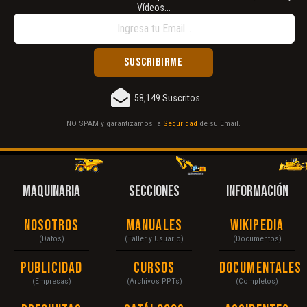
Vídeos...
58,149 Suscritos
NO SPAM y garantizamos la
Seguridad
de su Email.
MAQUINARIA
SECCIONES
INFORMACIÓN
Nosotros
Manuales
Wikipedia
(Datos)
(Taller y Usuario)
(Documentos)
Publicidad
Cursos
Documentales
(Empresas)
(Archivos PPTs)
(Completos)