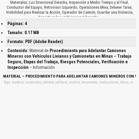
Materiales, Luz Direccional Derecha, Inspección a Medio Tiempo y al Final,
Conductor del Equipo, Retrovisor Izquierdo, Operaciones Mina, Detener Tarea,
Visibilidad para Realizar la Acción, Operador de Camión, Guardar una Distancia,
Desactivar la Luz Direccional Derecha…
Páginas: 4
Tamaño: 0.17 MB
Formato: PDF (Adobe Reader)
Contenido:
Material de
Procedimiento para Adelantar Camiones
Mineros con Vehículos Livianos y Camionetas en Minas – Trabajo
Seguro, Etapas del Trabajo, Riesgos Potenciales, Verificación e
Inspección
– Información
MATERIAL – PROCEDIMIENTO PARA ADELANTAR CAMIONES MINEROS CON VEH
Tags: material, materiales, utilidad, utilitario, archivo, documento, instrucciones, libros, instrucción, gratuito, gratuitos, capacitación, capacitaciones, información, datos, gratis, descargar, procedimientos, adelantar, camiones, mineros, vehiculos, livianos, camionetas, minas, trabajos, seguros, etapas, trabajos, riesgos, potenciales, verificaciones, inspecciones, aprender, descargas