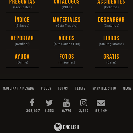
Preguntas
Catálogos
Accidentes
(Frecuentes)
(PDFs)
(Peligros)
Índice
Materiales
Descargar
(Enlaces)
(Guía Trabajo)
(Gratuitos)
Reportar
Vídeos
Libros
(Notificar)
(Alta Calidad FHD)
(Sin Registrarse)
Ayuda
Fotos
Gratis
(Online)
(Imágenes)
(Bajar)
Maquinaria Pesada
Vídeos
Fotos
Temas
Mapa del Sitio
Mecán
308,607
1,553
6,770
2,449
58,149
English