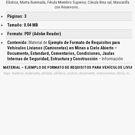
Elástica, Manta Iluminada, Férula Miembro Superior, Cánula Bina sal, Mascarilla
con Reservorio…
Páginas: 3
Tamaño: 0.04 MB
Formato: PDF (Adobe Reader)
Contenido:
Material de
Ejemplo de Formato de Requisitos para
Vehículos Livianos (Camionetas) en Minas a Cielo Abierto –
Documento, Estandard, Comentarios, Condiciones, Jaulas
Internas de Seguridad, Estructura y Construcción
– Información
MATERIAL – EJEMPLO DE FORMATO DE REQUISITOS PARA VEHÍCULOS LIVI
Tags: material, materiales, utilidad, utilitario, archivo, documento, instrucciones, libros, instrucción, gratuito, gratuitos, capacitación, capacitaciones, información, datos, gratis, descargar, ejemplos, formatos, requisitos, vehiculos, livianos, camionetas, minas, cielos, abiertos, documentos, estandardes, comentarios, condiciones, jaulas, internas, seguridades, estructuras, construcciones, aprender, descargas