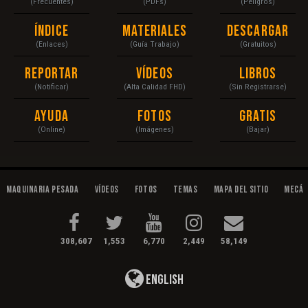
(Frecuentes)
(PDFs)
(Peligros)
Índice
Materiales
Descargar
(Enlaces)
(Guía Trabajo)
(Gratuitos)
Reportar
Vídeos
Libros
(Notificar)
(Alta Calidad FHD)
(Sin Registrarse)
Ayuda
Fotos
Gratis
(Online)
(Imágenes)
(Bajar)
Maquinaria Pesada
Vídeos
Fotos
Temas
Mapa del Sitio
Mecán
308,607
1,553
6,770
2,449
58,149
English