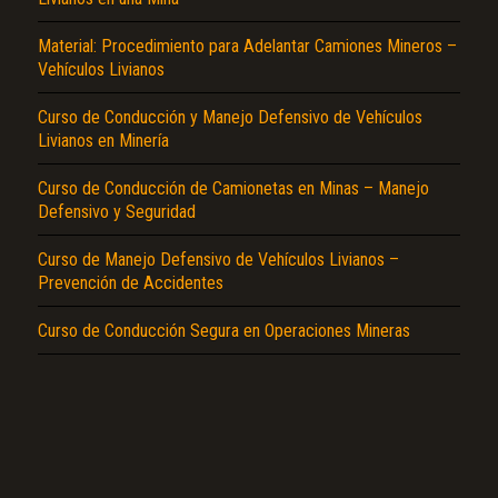
Material: Procedimiento para Adelantar Camiones Mineros –
Vehículos Livianos
Curso de Conducción y Manejo Defensivo de Vehículos
Livianos en Minería
El Título es incorrecto según el contenido.
Curso de Conducción de Camionetas en Minas – Manejo
Defensivo y Seguridad
Texto o Imagen de portada son erróneos.
Curso de Manejo Defensivo de Vehículos Livianos –
No carga o no se visualiza el contenido.
Prevención de Accidentes
Reportar otro tipo de error...
Curso de Conducción Segura en Operaciones Mineras