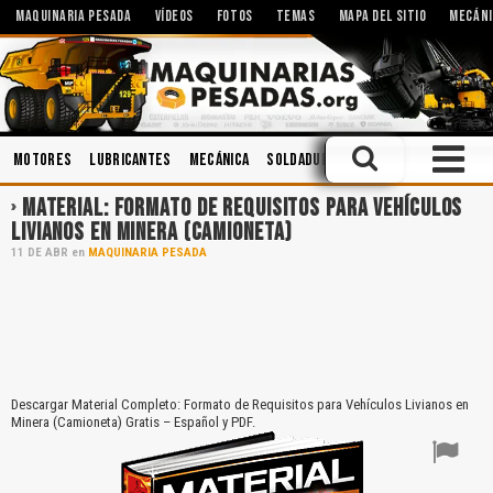
MAQUINARIA PESADA
VÍDEOS
FOTOS
TEMAS
MAPA DEL SITIO
MECÁNI
Motores
Lubricantes
Mecánica
Soldadura
Minería
Operación
MATERIAL: FORMATO DE REQUISITOS PARA VEHÍCULOS
LIVIANOS EN MINERA (CAMIONETA)
11
DE
ABR
en
MAQUINARIA PESADA
Descargar Material Completo: Formato de Requisitos para Vehículos Livianos en
Minera (Camioneta) Gratis – Español y PDF.