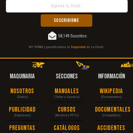
58,149 Suscritos
NO SPAM y garantizamos la
Seguridad
de su Email.
MAQUINARIA
SECCIONES
INFORMACIÓN
Nosotros
Manuales
Wikipedia
(Datos)
(Taller y Usuario)
(Documentos)
Publicidad
Cursos
Documentales
(Empresas)
(Archivos PPTs)
(Completos)
Preguntas
Catálogos
Accidentes