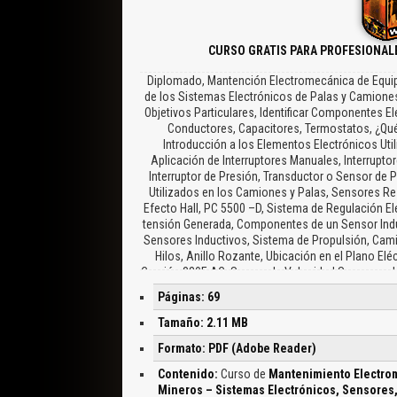
CURSO GRATIS PARA PROFESIONALE
Diplomado, Mantención Electromecánica de Equip
de los Sistemas Electrónicos de Palas y Camiones
Objetivos Particulares, Identificar Componentes 
Conductores, Capacitores, Termostatos, ¿Qué
Introducción a los Elementos Electrónicos Uti
Aplicación de Interruptores Manuales, Interrupt
Interruptor de Presión, Transductor o Sensor de P
Utilizados en los Camiones y Palas, Sensores Res
Efecto Hall, PC 5500 –D, Sistema de Regulación E
tensión Generada, Componentes de un Sensor Induc
Sensores Inductivos, Sistema de Propulsión, Cam
Hilos, Anillo Rozante, Ubicación en el Plano El
Camión 830E AC, Sensor de Velocidad Sensores de 
en Camiones, Circuito del Sensor de Corriente
Páginas: 69
Sensores en Ruedas Traseras, Sensor de Veloci
Conectores al Sensor, Sensor de Velocidad, On
Tamaño: 2.11 MB
Velocidad, Sensores Resistivos, Aplicación en Ca
Formato: PDF (Adobe Reader)
de Presión, Válvula de Elevación, Freno Delan
Suspensión del Camión 930 E, Potenciómetros, Abr
Contenido:
Curso de
Mantenimiento Electrom
Acelerador y Retardo, Sensores en Palas Komatsu, 
Mineros – Sistemas Electrónicos, Sensores