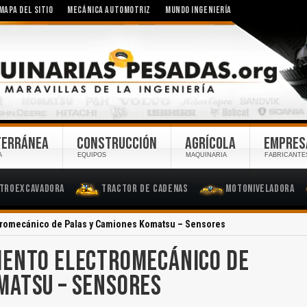
MAPA DEL SITIO
MECÁNICA AUTOMOTRIZ
MUNDO INGENIERÍA
TERRÁNEA
CONSTRUCCIÓN
AGRÍCOLA
EMPRES
A
EQUIPOS
MAQUINARIA
FABRICANTE
troexcavadora
Tractor de Cadenas
Motoniveladora
tromecánico de Palas y Camiones Komatsu – Sensores
IENTO ELECTROMECÁNICO DE
MATSU – SENSORES