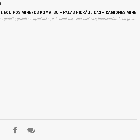
ra del Aceite, Sistema Electrónico de Monitoreo y Controles ECS en la Pala,
n
otores, Sistema de Regulación Electrónica de la Bomba, Unidad de Control,
Hidráulica de Acceso, Sensores Ubicados en el Tambor…
 EQUIPOS MINEROS KOMATSU – PALAS HIDRÁULICAS – CAMIONES MINERO
Tags: curso, cursos, manuales, instrucciones, libros, instrucción, gratuito, gratuitos, capacitación, entrenamiento, capacitaciones, información, datos, gratis, descargar, mantenimientos, electromecanicos, equipos, mineros, komatsus, palas, hidraulicas, camiones, mineros, sistemas, electronicos, sensores, componentes, funcionamientos, control, aplicaciones, especificaciones, diagnosticos, aprender, descargas