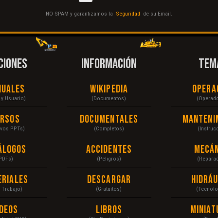
NO SPAM y garantizamos la
Seguridad
de su Email.
CIONES
INFORMACIÓN
TEM
nuales
Wikipedia
Opera
r y Usuario)
(Documentos)
(Operad
ursos
Documentales
Manteni
ivos PPTs)
(Completos)
(Instruc
álogos
Accidentes
Mecán
PDFs)
(Peligros)
(Repara
eriales
Descargar
Hidráu
a Trabajo)
(Gratuitos)
(Tecnolo
ídeos
Libros
Miniat