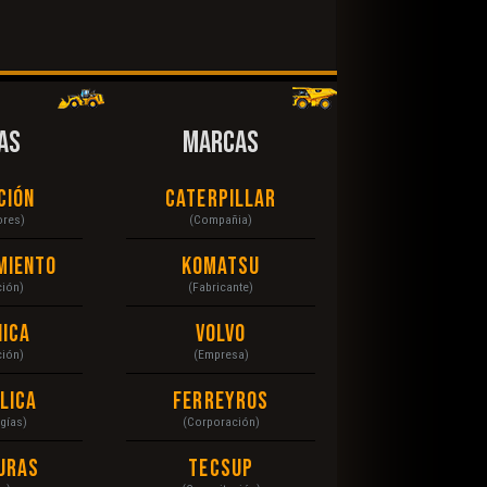
AS
MARCAS
ción
Caterpillar
ores)
(Compañia)
miento
Komatsu
ción)
(Fabricante)
ica
Volvo
ción)
(Empresa)
lica
Ferreyros
gías)
(Corporación)
uras
Tecsup