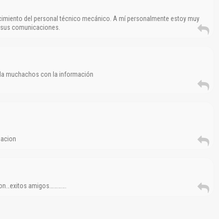
ocimiento del personal técnico mecánico. A mí personalmente estoy muy
o sus comunicaciones.
uda muchachos con la información
macion
cion…exitos amigos………….