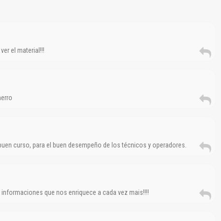
El Título es incorrecto según el contenido.
Texto o Imagen de portada son erróneos.
er el material!!!
No carga o no se visualiza el contenido.
Reportar otro tipo de error...
nerro
buen curso, para el buen desempeño de los técnicos y operadores.
informaciones que nos enriquece a cada vez mais!!!!