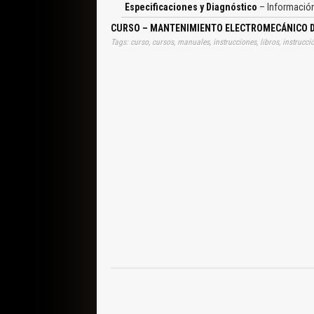
Principal de Acceso, Sensor de Control, Temperatu
Especificaciones y Diagnóstico
– Informació
Interruptores de Apagado de Emergencia de los M
Señales de Salida, Escalera 
CURSO – MANTENIMIENTO ELECTROMECÁNICO DE