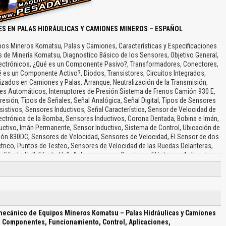
S EN PALAS HIDRÁULICAS Y CAMIONES MINEROS – ESPAÑOL
os Mineros Komatsu, Palas y Camiones, Características y Especificaciones
 de Minería Komatsu, Diagnostico Básico de los Sensores, Objetivo General,
Electrónicos, ¿Qué es un Componente Pasivo?, Transformadores, Conectores,
 es un Componente Activo?, Diodos, Transistores, Circuitos Integrados,
lizados en Camiones y Palas, Arranque, Neutralización de la Transmisión,
ores Automáticos, Interruptores de Presión Sistema de Frenos Camión 930 E,
resión, Tipos de Señales, Señal Analógica, Señal Digital, Tipos de Sensores
istivos, Sensores Inductivos, Señal Característica, Sensor de Velocidad de
lectrónica de la Bomba, Sensores Inductivos, Corona Dentada, Bobina e Imán,
tivo, Imán Permanente, Sensor Inductivo, Sistema de Control, Ubicación de
ión 830DC, Sensores de Velocidad, Sensores de Velocidad, El Sensor de dos
éctrico, Puntos de Testeo, Sensores de Velocidad de las Ruedas Delanteras,
Efecto Hall, Efecto Hall, Aplicaciones en Camiones Eléctricos, Aplicaciones
 de Efecto Hall o Transductor de Corriente, Sensores en Ruedas Traseras,
dad Rueda Posterior, Plato Ranurado de la Rueda Trasera, Camión 930E-4,
das Inversas, Sensores de Velocidad, Evaluación de Algunos Sensores de
miones, Sensores de Temperatura, Sensor de Temperatura del Aire, Sensores
tero, Sensor de Presión, Aplicación Sensores de Presión en el Sistema de
azadera del Cable, Arnés Eléctrico, Potenciómetro, Pedales Electrónicos del
ecánico de Equipos Mineros Komatsu – Palas Hidráulicas y Camiones
Magnitudes Físicas, Magnitudes Eléctricas, Advertir Posición de la Escalera
, Componentes, Funcionamiento, Control, Aplicaciones,