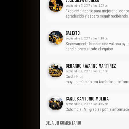
Jose Silva Pacheco
septiembre 7, 2017 a las 2:03 pm
Excelente aporte para mejorar el con
agradecido y espero seguir recibiend
Calixto
septiembre 7, 2017 a las 1:18 pm
Sinceramente brindan una valiosa ay
bendiciones a todo el equipo
Gerardo Navarro Martinez
septiembre 6, 2017 a las 9:07 pm
Costa Rica
muy agradecido por tambaliosa infor
CARLOS ANTONIO MOLINA
septiembre 6, 2017 a las 4:45 pm
Colombia…Mil gracias por la informa
DEJA UN COMENTARIO