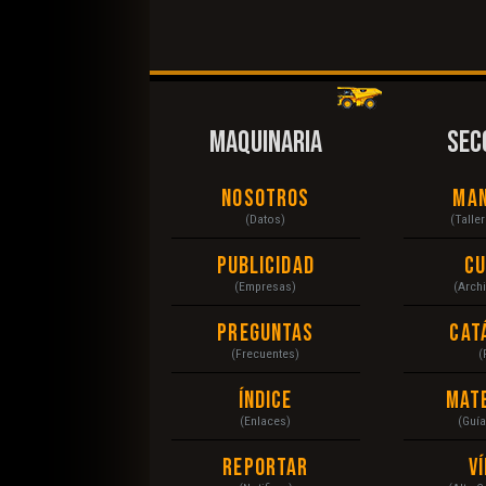
MAQUINARIA
SEC
Nosotros
Ma
(Datos)
(Talle
Publicidad
C
(Empresas)
(Arch
Preguntas
Cat
(Frecuentes)
(
Índice
Mat
(Enlaces)
(Guí
Reportar
V