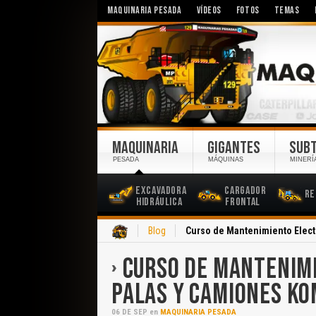
MAQUINARIA PESADA
VÍDEOS
FOTOS
TEMAS
MAQUINARIA
GIGANTES
SUB
PESADA
MÁQUINAS
MINERÍ
Excavadora
Cargador
Re
Hidráulica
Frontal
Inicio
Blog
Curso de Mantenimiento Elec
CURSO DE MANTENIM
PALAS Y CAMIONES KO
06
DE
SEP
en
MAQUINARIA PESADA