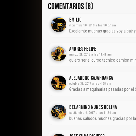
COMENTARIOS (8)
Emilio
diciembre 10, 2019 a las 10:07 am
Excelemte muchas gracias voy a bajr y v
Andres Felipe
marzo 21, 2018 a las 11:41 am
quiero ser el curso tecnico camion mi
Alejandro Cajahuanca
octubre 31, 2017 a las 4:28 am
Gracias a maquinarias pesadas por el 
Belarmino Nunes Bolina
septiembre 9, 2017 a las 11:36 pm
buenas saludos muchas gracias por la 