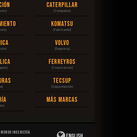
ción
Caterpillar
ores)
(Compañia)
miento
Komatsu
ción)
(Fabricante)
ica
Volvo
ción)
(Empresa)
lica
Ferreyros
gías)
(Corporación)
uras
Tecsup
a)
(Capacitación)
ría
Más Marcas
es)
Mundo Ingeniería
English