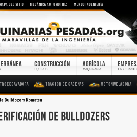
MAPA DEL SITIO
MECÁNICA AUTOMOTRIZ
MUNDO INGENIERÍA
TERRÁNEA
CONSTRUCCIÓN
AGRÍCOLA
EMPRES
A
EQUIPOS
MAQUINARIA
FABRICANTE
troexcavadora
Tractor de Cadenas
Motoniveladora
n de Bulldozers Komatsu
ERIFICACIÓN DE BULLDOZERS