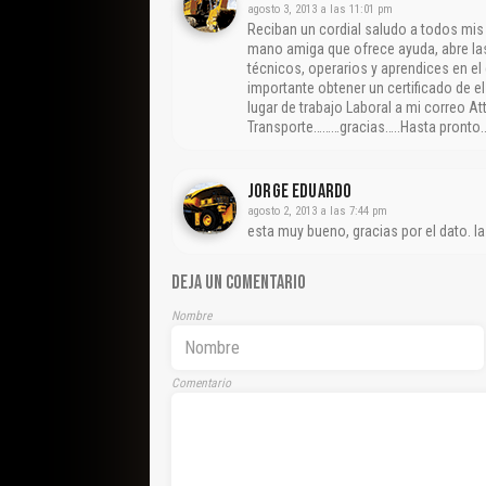
agosto 3, 2013 a las 11:01 pm
Reciban un cordial saludo a todos mis
mano amiga que ofrece ayuda, abre las 
técnicos, operarios y aprendices en el
importante obtener un certificado de e
lugar de trabajo Laboral a mi correo A
Transporte………gracias…..Hasta pronto…
Jorge Eduardo
agosto 2, 2013 a las 7:44 pm
esta muy bueno, gracias por el dato. l
DEJA UN COMENTARIO
Nombre
Comentario