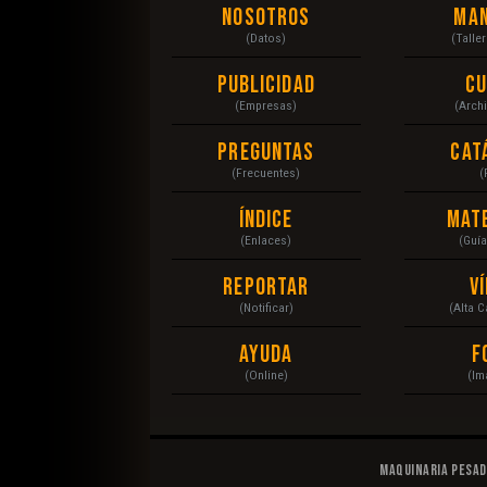
Nosotros
Ma
(Datos)
(Talle
Publicidad
C
(Empresas)
(Arch
Preguntas
Cat
(Frecuentes)
(
Índice
Mat
(Enlaces)
(Guí
Reportar
V
(Notificar)
(Alta 
Ayuda
F
(Online)
(Im
Maquinaria Pesa