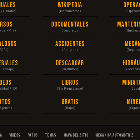
nuales
Wikipedia
Opera
r y Usuario)
(Documentos)
(Operad
ursos
Documentales
Manteni
ivos PPTs)
(Completos)
(Instruc
álogos
Accidentes
Mecán
PDFs)
(Peligros)
(Repara
eriales
Descargar
Hidráu
a Trabajo)
(Gratuitos)
(Tecnolo
ídeos
Libros
Miniat
Calidad FHD)
(Sin Registrarse)
(Escal
otos
Gratis
Mine
ágenes)
(Bajar)
(Gigant
da
Vídeos
Fotos
Temas
Mapa del Sitio
Mecánica Automotriz