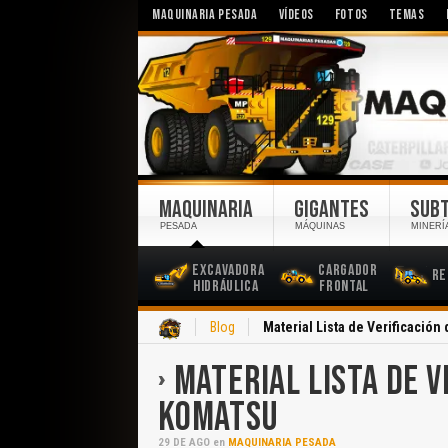
MAQUINARIA PESADA
VÍDEOS
FOTOS
TEMAS
MAQUINARIA
GIGANTES
SUB
PESADA
MÁQUINAS
MINERÍ
Excavadora
Cargador
Re
Hidráulica
Frontal
Inicio
Blog
Material Lista de Verificació
MATERIAL LISTA DE V
KOMATSU
29
DE
AGO
en
MAQUINARIA PESADA