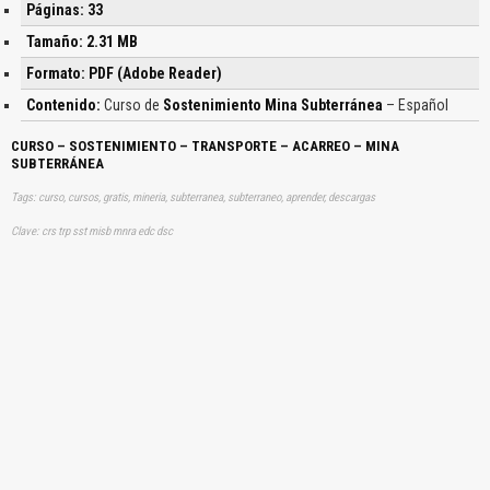
Páginas: 33
Tamaño: 2.31 MB
Formato: PDF (Adobe Reader)
Contenido:
Curso de
Sostenimiento Mina Subterránea
– Español
CURSO – SOSTENIMIENTO – TRANSPORTE – ACARREO – MINA
SUBTERRÁNEA
Tags: curso, cursos, gratis, mineria, subterranea, subterraneo, aprender, descargas
Clave: crs trp sst misb mnra edc dsc