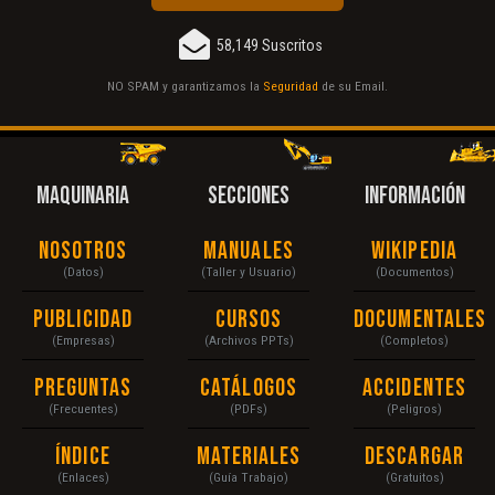
58,149 Suscritos
NO SPAM y garantizamos la
Seguridad
de su Email.
MAQUINARIA
SECCIONES
INFORMACIÓN
Nosotros
Manuales
Wikipedia
(Datos)
(Taller y Usuario)
(Documentos)
Publicidad
Cursos
Documentales
(Empresas)
(Archivos PPTs)
(Completos)
Preguntas
Catálogos
Accidentes
(Frecuentes)
(PDFs)
(Peligros)
Índice
Materiales
Descargar
(Enlaces)
(Guía Trabajo)
(Gratuitos)