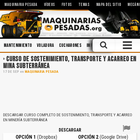
MAQUINARIA PESADA
VÍDEOS
FOTOS
TEMAS
MAPA DEL SITIO
MECÁNI
Mantenimiento
Voladura
Cucharones
Implementos
Minería
Mo
CURSO DE SOSTENIMIENTO, TRANSPORTE Y ACARREO EN
MINA SUBTERRÁNEA
17
DE
SEP
en
MAQUINARIA PESADA
DESCARGAR CURSO COMPLETO DE SOSTENIMIENTO, TRANSPORTE Y ACARREO
EN MINERÍA SUBTERRÁNEA
DESCARGAR
OPCIÓN 1
(Dropbox)
OPCIÓN 2
(Google Drive)