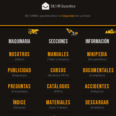
58,149 Suscritos
NO SPAM y garantizamos la
Seguridad
de su Email.
MAQUINARIA
SECCIONES
INFORMACIÓN
Nosotros
Manuales
Wikipedia
(Datos)
(Taller y Usuario)
(Documentos)
Publicidad
Cursos
Documentales
(Empresas)
(Archivos PPTs)
(Completos)
Preguntas
Catálogos
Accidentes
(Frecuentes)
(PDFs)
(Peligros)
Índice
Materiales
Descargar
(Enlaces)
(Guía Trabajo)
(Gratuitos)