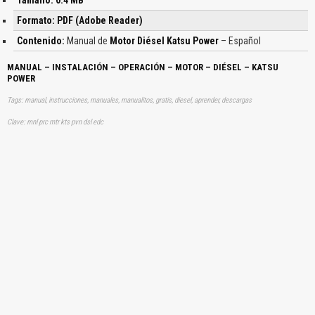
Formato: PDF (Adobe Reader)
Contenido:
Manual de
Motor Diésel Katsu Power
– Español
MANUAL – INSTALACIÓN – OPERACIÓN – MOTOR – DIÉSEL – KATSU
POWER
Tags: manual, instrucciones, manuales, manualitos, gratis, diesel, aprender, descargas
Clave: mnl prc mtr kts pvn dsl edc