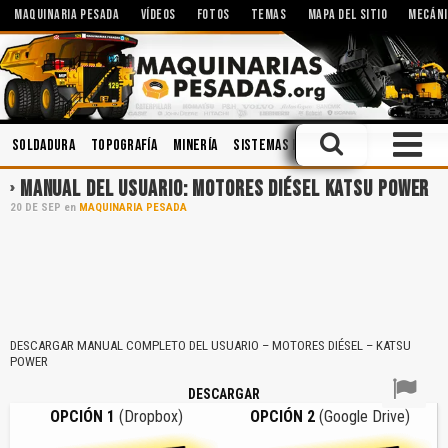
MAQUINARIA PESADA
VÍDEOS
FOTOS
TEMAS
MAPA DEL SITIO
MECÁNI
Soldadura
Topografía
Minería
Sistemas Hidráulicos
Mecánica
MANUAL DEL USUARIO: MOTORES DIÉSEL KATSU POWER
20
DE
SEP
en
MAQUINARIA PESADA
DESCARGAR MANUAL COMPLETO DEL USUARIO – MOTORES DIÉSEL – KATSU
POWER
DESCARGAR
OPCIÓN 1
(Dropbox)
OPCIÓN 2
(Google Drive)