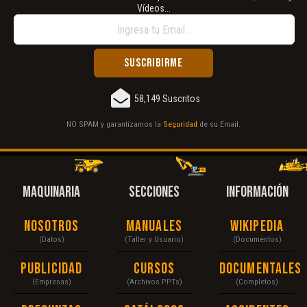
Vídeos...
58,149 Suscritos
NO SPAM y garantizamos la
Seguridad
de su Email.
MAQUINARIA
SECCIONES
INFORMACIÓN
Nosotros
Manuales
Wikipedia
(Datos)
(Taller y Usuario)
(Documentos)
Publicidad
Cursos
Documentales
(Empresas)
(Archivos PPTs)
(Completos)