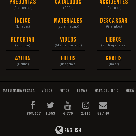
Preguntas
Catálogos
Accidentes
(Frecuentes)
(PDFs)
(Peligros)
Índice
Materiales
Descargar
(Enlaces)
(Guía Trabajo)
(Gratuitos)
Reportar
Vídeos
Libros
(Notificar)
(Alta Calidad FHD)
(Sin Registrarse)
Ayuda
Fotos
Gratis
(Online)
(Imágenes)
(Bajar)
Maquinaria Pesada
Vídeos
Fotos
Temas
Mapa del Sitio
Mecán
308,607
1,553
6,770
2,449
58,149
English