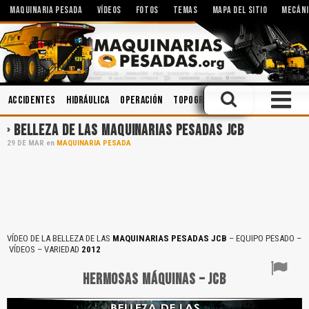
MAQUINARIA PESADA
VÍDEOS
FOTOS
TEMAS
MAPA DEL SITIO
MECÁNI
Accidentes
Hidráulica
Operación
Topografía
Aceites
Segurida
BELLEZA DE LAS MAQUINARIAS PESADAS JCB
29
DE
MAR
en
MAQUINARIA PESADA
VÍDEO DE LA BELLEZA DE LAS
MAQUINARIAS PESADAS JCB
– EQUIPO PESADO –
VÍDEOS – VARIEDAD
2012
HERMOSAS MÁQUINAS – JCB