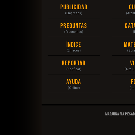
Publicidad
C
(Empresas)
(Arch
Preguntas
Cat
(Frecuentes)
(
Índice
Mat
(Enlaces)
(Guí
Reportar
V
(Notificar)
(Alta 
Ayuda
F
(Online)
(Im
Maquinaria Pesa