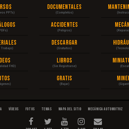
ursos
Documentales
Manteni
ivos PPTs)
(Completos)
(Instruc
álogos
Accidentes
Mecán
PDFs)
(Peligros)
(Repara
eriales
Descargar
Hidráu
a Trabajo)
(Gratuitos)
(Tecnolo
ídeos
Libros
Miniat
Calidad FHD)
(Sin Registrarse)
(Escal
otos
Gratis
Mine
ágenes)
(Bajar)
(Gigant
da
Vídeos
Fotos
Temas
Mapa del Sitio
Mecánica Automotriz