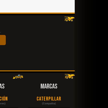
.
AS
MARCAS
ción
Caterpillar
ores)
(Compañia)