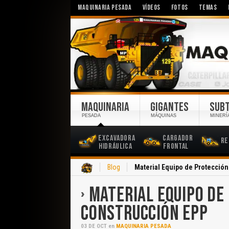
MAQUINARIA PESADA
VÍDEOS
FOTOS
TEMAS
MAQUINARIA
GIGANTES
SUB
PESADA
MÁQUINAS
MINERÍ
Excavadora
Cargador
Re
Hidráulica
Frontal
Inicio
Blog
Material Equipo de Protección
MATERIAL EQUIPO DE
CONSTRUCCIÓN EPP
03
DE
OCT
en
MAQUINARIA PESADA