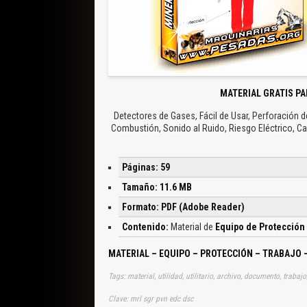
MATERIAL GRATIS PA
Detectores de Gases, Fácil de Usar, Perforación d
Combustión, Sonido al Ruido, Riesgo Eléctrico, C
Páginas: 59
Tamaño: 11.6 MB
Formato: PDF (Adobe Reader)
Contenido:
Material de
Equipo de Protección
MATERIAL – EQUIPO – PROTECCIÓN – TRABAJO 
Tags: material, utilidad, utilitario, archivo, documento, trabaj
Clave: mrl sgr pvn edc dsc