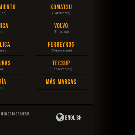
miento
Komatsu
ción)
(Fabricante)
ica
Volvo
ción)
(Empresa)
lica
Ferreyros
gías)
(Corporación)
uras
Tecsup
a)
(Capacitación)
ría
Más Marcas
es)
Mundo Ingeniería
English