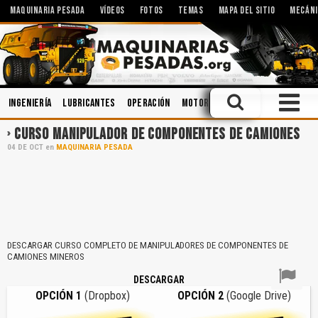
MAQUINARIA PESADA
VÍDEOS
FOTOS
TEMAS
MAPA DEL SITIO
MECÁNI
Ingeniería
Lubricantes
Operación
Motores
Cabinas
Cucharon
CURSO MANIPULADOR DE COMPONENTES DE CAMIONES
04
DE
OCT
en
MAQUINARIA PESADA
DESCARGAR CURSO COMPLETO DE MANIPULADORES DE COMPONENTES DE
CAMIONES MINEROS
DESCARGAR
OPCIÓN 1
(Dropbox)
OPCIÓN 2
(Google Drive)