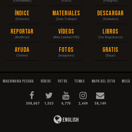
(Frecuentes)
(PDFs)
(Peligros)
Índice
Materiales
Descargar
(Enlaces)
(Guía Trabajo)
(Gratuitos)
Reportar
Vídeos
Libros
(Notificar)
(Alta Calidad FHD)
(Sin Registrarse)
Ayuda
Fotos
Gratis
(Online)
(Imágenes)
(Bajar)
Maquinaria Pesada
Vídeos
Fotos
Temas
Mapa del Sitio
Mecán
308,607
1,553
6,770
2,449
58,149
English