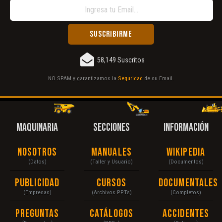
58,149 Suscritos
NO SPAM y garantizamos la
Seguridad
de su Email.
MAQUINARIA
SECCIONES
INFORMACIÓN
Nosotros
Manuales
Wikipedia
(Datos)
(Taller y Usuario)
(Documentos)
Publicidad
Cursos
Documentales
(Empresas)
(Archivos PPTs)
(Completos)
Preguntas
Catálogos
Accidentes