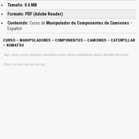
Tamaño: 0.6 MB
Formato: PDF (Adobe Reader)
Contenido:
Curso de
Manipulador de Componentes de Camiones
–
Español
CURSO – MANIPULADORES – COMPONENTES – CAMIONES – CATERPILLAR
– KOMATSU
Tags: curso, cursos, manuales, manualitos, gratis, camion, manipulador, piezas, aprender, descargas
Clave: crs camn mpr pzs edc dsc