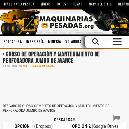
MAQUINARIA PESADA
VÍDEOS
FOTOS
TEMAS
MAPA DEL SITIO
MECÁNI
Soldadura
Ingeniería
Minería
Voladura
Operación
Caja de Cam
CURSO DE OPERACIÓN Y MANTENIMIENTO DE
PERFORADORA JUMBO DE AVANCE
14
DE
OCT
en
MAQUINARIA PESADA
DESCARGAR CURSO COMPLETO DE OPERACIÓN Y MANTENIMIENTO DE
PERFORADORA JUMBO DE AVANCE
DESCARGAR
OPCIÓN 1
(Dropbox)
OPCIÓN 2
(Google Drive)