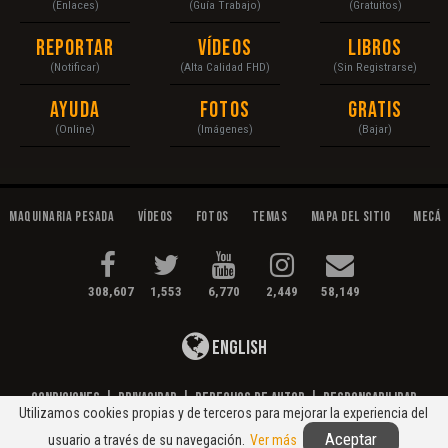
(Enlaces)
(Guía Trabajo)
(Gratuitos)
Reportar
Vídeos
Libros
(Notificar)
(Alta Calidad FHD)
(Sin Registrarse)
Ayuda
Fotos
Gratis
(Online)
(Imágenes)
(Bajar)
Maquinaria Pesada
Vídeos
Fotos
Temas
Mapa del Sitio
Mecán
308,607
1,553
6,770
2,449
58,149
English
Condiciones
|
Privacidad
|
Derechos de Autor
|
Responsabilidad
Utilizamos cookies propias y de terceros para mejorar la experiencia del
© 2020 Maquinaria Pesada. Operación, Mecánica, Mantenimiento...
Aceptar
usuario a través de su navegación.
Ver más