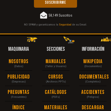
58,149 Suscritos
NO SPAM y garantizamos la
Seguridad
de su Email.
MAQUINARIA
SECCIONES
INFORMACIÓN
Nosotros
Manuales
Wikipedia
(Datos)
(Taller y Usuario)
(Documentos)
Publicidad
Cursos
Documentales
(Empresas)
(Archivos PPTs)
(Completos)
Preguntas
Catálogos
Accidentes
(Frecuentes)
(PDFs)
(Peligros)
Índice
Materiales
Descargar