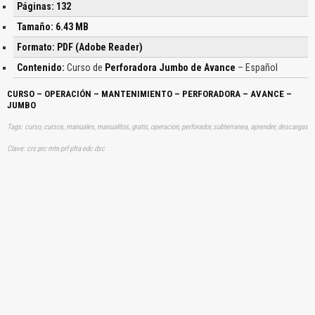
Páginas: 132
Tamaño: 6.43 MB
Formato: PDF (Adobe Reader)
Contenido:
Curso de
Perforadora Jumbo de Avance
– Español
CURSO – OPERACIÓN – MANTENIMIENTO – PERFORADORA – AVANCE –
JUMBO
Tags: curso, cursos, manuales, manualitos, gratis, operacion, perforador, subterranea, aprender, descargas
Clave: crs prc mtn prf pfra edc dsc