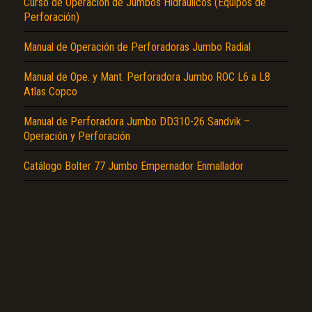
Curso de Operación de Jumbos Hidráulicos (Equipos de
Perforación)
Manual de Operación de Perforadoras Jumbo Radial
Manual de Ope. y Mant. Perforadora Jumbo ROC L6 a L8
Atlas Copco
El Título es incorrecto según el contenido.
Texto o Imagen de portada son erróneos.
Manual de Perforadora Jumbo DD310-26 Sandvik –
Operación y Perforación
No carga o no se visualiza el contenido.
Catálogo Bolter 77 Jumbo Empernador Enmallador
Reportar otro tipo de error...