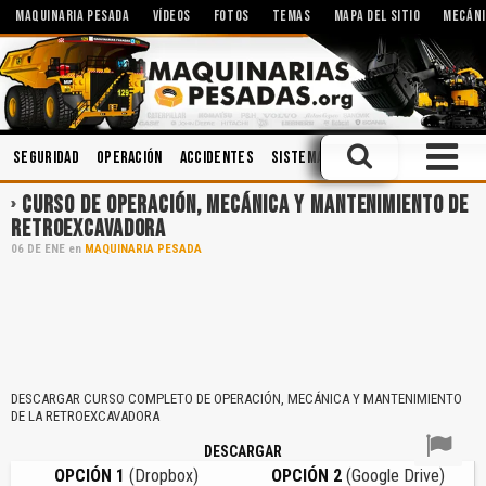
MAQUINARIA PESADA
VÍDEOS
FOTOS
TEMAS
MAPA DEL SITIO
MECÁNI
Seguridad
Operación
Accidentes
Sistemas Hidráulicos
Cabinas
CURSO DE OPERACIÓN, MECÁNICA Y MANTENIMIENTO DE
RETROEXCAVADORA
06
DE
ENE
en
MAQUINARIA PESADA
DESCARGAR CURSO COMPLETO DE OPERACIÓN, MECÁNICA Y MANTENIMIENTO
DE LA RETROEXCAVADORA
DESCARGAR
OPCIÓN 1
(Dropbox)
OPCIÓN 2
(Google Drive)