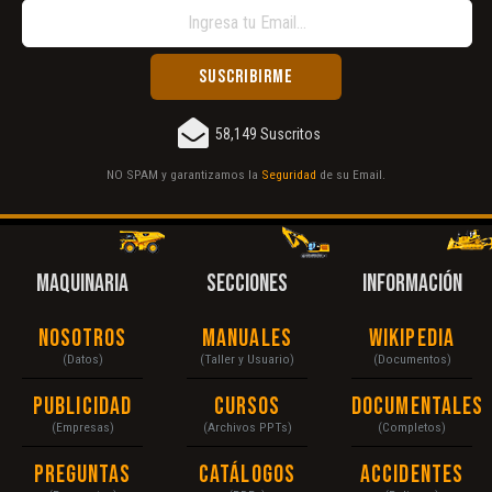
58,149 Suscritos
NO SPAM y garantizamos la
Seguridad
de su Email.
MAQUINARIA
SECCIONES
INFORMACIÓN
Nosotros
Manuales
Wikipedia
(Datos)
(Taller y Usuario)
(Documentos)
Publicidad
Cursos
Documentales
(Empresas)
(Archivos PPTs)
(Completos)
Preguntas
Catálogos
Accidentes