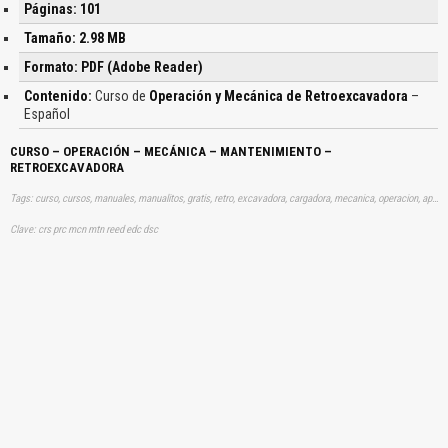
Páginas: 101
Tamaño: 2.98 MB
Formato: PDF (Adobe Reader)
Contenido:
Curso de
Operación y Mecánica de Retroexcavadora
–
Español
CURSO – OPERACIÓN – MECÁNICA – MANTENIMIENTO –
RETROEXCAVADORA
Tags: curso, cursos, manuales, manualitos, gratis, retro, excavadora, cargadora, mecanica, operacion, aprender, descargas
Clave: crs prc mcn mtn reed edc dsc