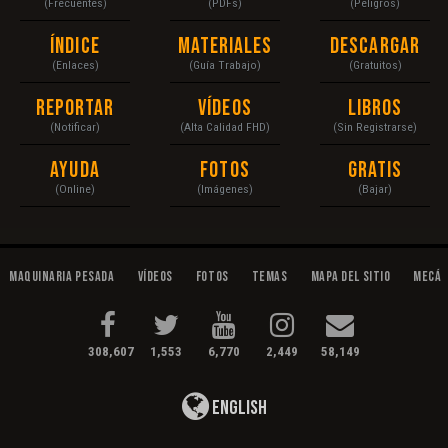
(Frecuentes)
(PDFs)
(Peligros)
Índice
Materiales
Descargar
(Enlaces)
(Guía Trabajo)
(Gratuitos)
Reportar
Vídeos
Libros
(Notificar)
(Alta Calidad FHD)
(Sin Registrarse)
Ayuda
Fotos
Gratis
(Online)
(Imágenes)
(Bajar)
Maquinaria Pesada
Vídeos
Fotos
Temas
Mapa del Sitio
Mecán
308,607
1,553
6,770
2,449
58,149
English