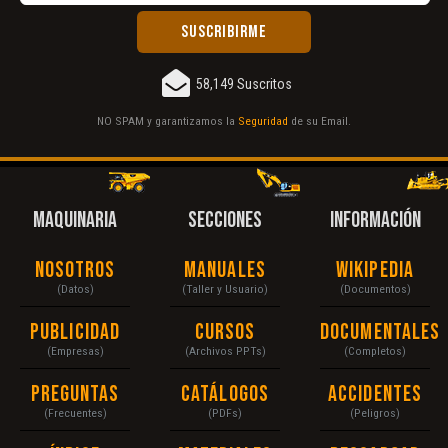
58,149 Suscritos
NO SPAM y garantizamos la
Seguridad
de su Email.
MAQUINARIA
SECCIONES
INFORMACIÓN
Nosotros
Manuales
Wikipedia
(Datos)
(Taller y Usuario)
(Documentos)
Publicidad
Cursos
Documentales
(Empresas)
(Archivos PPTs)
(Completos)
Preguntas
Catálogos
Accidentes
(Frecuentes)
(PDFs)
(Peligros)