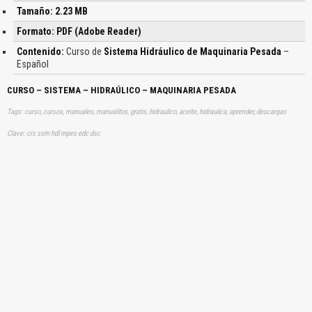
Tamaño: 2.23 MB
Formato: PDF (Adobe Reader)
Contenido:
Curso de
Sistema Hidráulico de Maquinaria Pesada
–
Español
CURSO – SISTEMA – HIDRAÚLICO – MAQUINARIA PESADA
Tags: curso, cursos, manuales, manualitos, gratis, hidraulico, aceite, hidraulica, aprender, descargas
Clave: crs ssm hdl mpes edc dsc