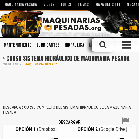
MAQUINARIA PESADA
VÍDEOS
FOTOS
TEMAS
MAPA DEL SITIO
MECÁNI
Mantenimiento
Lubricantes
Hidráulica
Minería
Operación
Sis
CURSO SISTEMA HIDRÁULICO DE MAQUINARIA PESADA
20
DE
ENE
en
MAQUINARIA PESADA
DESCARGAR CURSO COMPLETO DEL SISTEMA HIDRÁULICO DE LA MAQUINARIA
PESADA
DESCARGAR
OPCIÓN 1
(Dropbox)
OPCIÓN 2
(Google Drive)