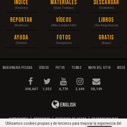
Índice
Materiales
Descargar
(Enlaces)
(Guía Trabajo)
(Gratuitos)
Reportar
Vídeos
Libros
(Notificar)
(Alta Calidad FHD)
(Sin Registrarse)
Ayuda
Fotos
Gratis
(Online)
(Imágenes)
(Bajar)
Maquinaria Pesada
Vídeos
Fotos
Temas
Mapa del Sitio
Mecán
308,607
1,553
6,770
2,449
58,149
English
Condiciones
|
Privacidad
|
Derechos de Autor
|
Responsabilidad
Utilizamos cookies propias y de terceros para mejorar la experiencia del