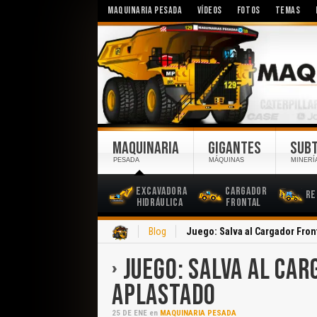
MAQUINARIA PESADA
VÍDEOS
FOTOS
TEMAS
MAQUINARIA
GIGANTES
SUB
PESADA
MÁQUINAS
MINERÍ
Excavadora
Cargador
Re
Hidráulica
Frontal
Inicio
Blog
Juego: Salva al Cargador Fron
JUEGO: SALVA AL CA
APLASTADO
25
DE
ENE
en
MAQUINARIA PESADA