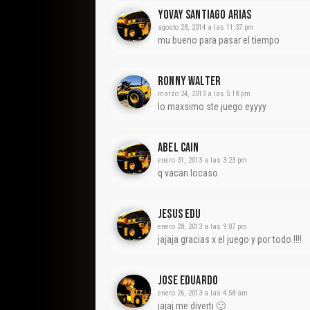
YOVAY SANTIAGO ARIAS
agosto 28, 2014 a las 11:37 pm
mu bueno para pasar el tiempo
Ronny Walter
marzo 24, 2013 a las 5:18 pm
lo maxsimo ste juego eyyyy
Abel Cain
enero 31, 2013 a las 3:23 pm
q vacan locaso
Jesus Edu
enero 28, 2013 a las 9:07 pm
jajaja gracias x el juego y por todo !!!!
Jose Eduardo
enero 26, 2013 a las 4:58 am
jajaj me diverti 🙂