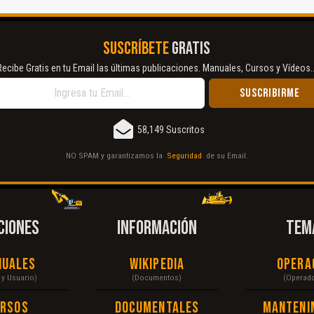
SUSCRÍBETE
GRATIS
Recibe Gratis en tu Email las últimas publicaciones. Manuales, Cursos y Vídeos..
58,149 Suscritos
NO SPAM y garantizamos la
Seguridad
de su Email.
CIONES
INFORMACIÓN
TEM
nuales
Wikipedia
Opera
r y Usuario)
(Documentos)
(Operad
ursos
Documentales
Manteni