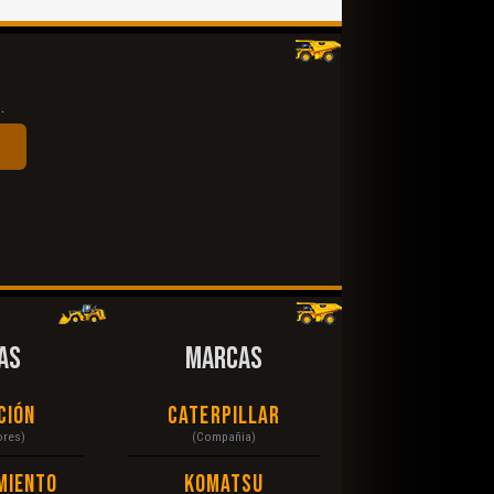
.
AS
MARCAS
ción
Caterpillar
ores)
(Compañia)
miento
Komatsu