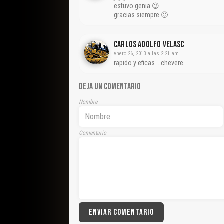
estuvo genia 😉
gracias siempre 🙂
Carlos Adolfo Velasc
enero 26, 2013 a las 2:21 am
rapido y eficas .. chevere
DEJA UN COMENTARIO
Nombre
Comentario