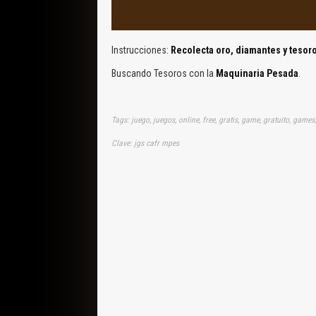
Instrucciones:
Recolecta oro, diamantes y tesoro
Buscando Tesoros con la
Maquinaria Pesada
.
Tags: juego, juegos, online, free, gratis, game, gratuito, games
Clave: jgs cafr mpes