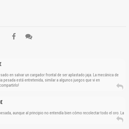
El Título es incorrecto según el contenido.
Texto o Imagen de portada son erróneos.
e
No carga o no se visualiza el contenido.
nsado en salvar un cargador frontal de ser aplastado jaja. La mecánica de
Reportar otro tipo de error...
a pesada está entretenida, similar a algunos juegos que vi en
 compartirlo!
de
esada, aunque al principio no entendía bien cómo recolectar todo el oro. La