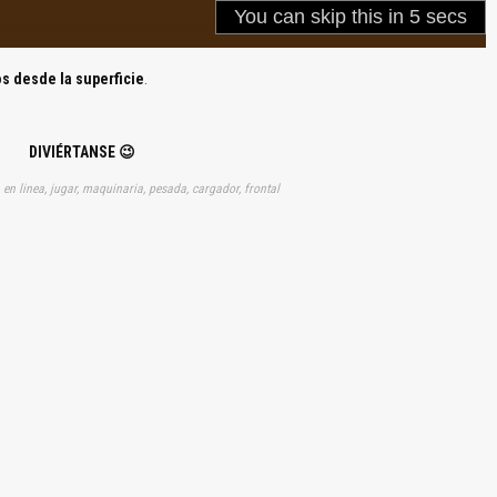
s desde la superficie
.
DIVIÉRTANSE 😉
, en linea, jugar, maquinaria, pesada, cargador, frontal