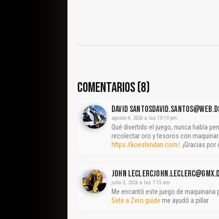
COMENTARIOS (8)
David Santosdavid.santos@web.d
agosto 4, 2026 a las 10:19 pm
Qué divertido el juego, nunca había pe
recolectar oro y tesoros con maquinari
https://koeshindan.com/
. ¡Gracias por
John Leclercjohn.leclerc@gmx.
julio 5, 2026 a las 7:15 am
Me encantó este juego de maquinaria p
Sete a Zero guide
me ayudó a pillar