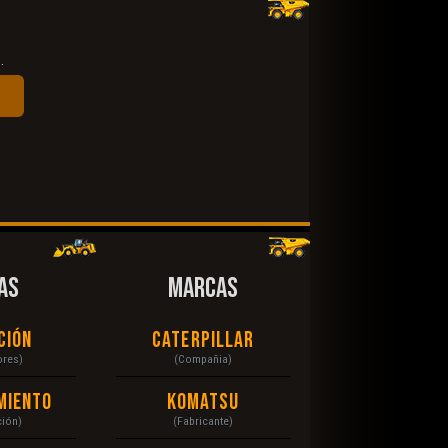
.
AS
MARCAS
ción
Caterpillar
ores)
(Compañia)
miento
Komatsu
ción)
(Fabricante)