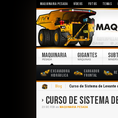
MAQUINARIA PESADA
VÍDEOS
FOTOS
TEMAS
MAQUINARIA
GIGANTES
SUB
PESADA
MÁQUINAS
MINERÍ
Excavadora
Cargador
Re
Hidráulica
Frontal
Inicio
Blog
Curso de Sistema de Levante 
CURSO DE SISTEMA D
23
DE
FEB
en
MAQUINARIA PESADA