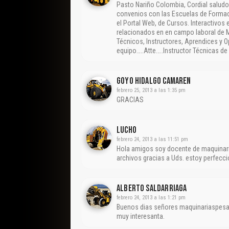
Pasto Nariño Colombia, Cordial saludo
convenios con las Escuelas de Formaci
el Portal Web, de Cursos. Interactivo
relacionados en en campo laboral de 
Técnicos, Instructores, Aprendices y O
equipo…..Atte…..Instructor Técnicas d
Goyo Hidalgo Camaren
febrero 25, 2013 a las 1:35 pm
GRACIAS
Lucho
febrero 24, 2013 a las 11:51 pm
Hola amigos soy docente de maquinari
archivos gracias a Uds. estoy perfec
Alberto Saldarriaga
febrero 24, 2013 a las 1:21 pm
Buenos dias señores maquinariaspesad
muy interesanta.