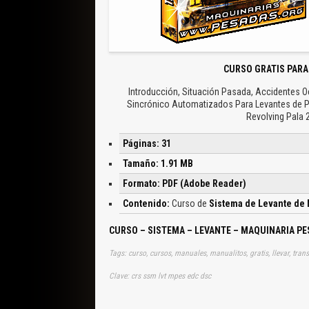
CURSO GRATIS PARA
Introducción, Situación Pasada, Accidentes Ocu
Sincrónico Automatizados Para Levantes de Pa
Revolving Pala 
Páginas: 31
Tamaño: 1.91 MB
Formato: PDF (Adobe Reader)
Contenido:
Curso de
Sistema de Levante de 
CURSO – SISTEMA – LEVANTE – MAQUINARIA P
Tags: curso, cursos, manuales, manualitos, gratis, llevar, tran
Clave: crs ssm lvt mpes edc dsc