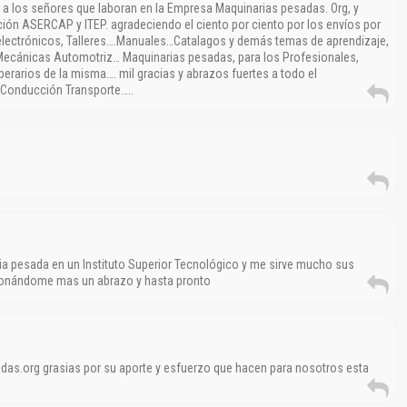
 a los señores que laboran en la Empresa Maquinarias pesadas. Org, y
Reportar otro tipo de error...
ón ASERCAP y ITEP. agradeciendo el ciento por ciento por los envíos por
s electrónicos, Talleres….Manuales…Catalagos y demás temas de aprendizaje,
Mecánicas Automotriz… Maquinarias pesadas, para los Profesionales,
perarios de la misma…. mil gracias y abrazos fuertes a todo el
e Conducción Transporte…..
a pesada en un Instituto Superior Tecnológico y me sirve mucho sus
cionándome mas un abrazo y hasta pronto
as.org grasias por su aporte y esfuerzo que hacen para nosotros esta