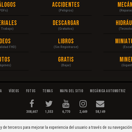
álogos
Accidentes
Mecán
PDFs)
(Peligros)
(Repara
eriales
Descargar
Hidráu
a Trabajo)
(Gratuitos)
(Tecnolo
ídeos
Libros
Miniat
Calidad FHD)
(Sin Registrarse)
(Escal
otos
Gratis
Mine
ágenes)
(Bajar)
(Gigant
da
Vídeos
Fotos
Temas
Mapa del Sitio
Mecánica Automotriz
308,607
1,553
6,770
2,449
58,149
tenimiento...
Condiciones
|
y de terceros para mejorar la experiencia del usuario a través de su navegació