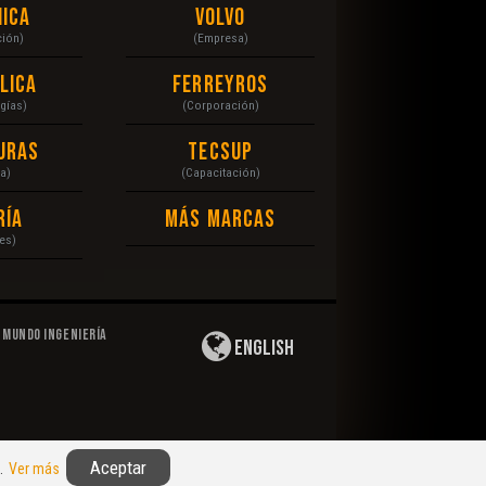
ica
Volvo
ción)
(Empresa)
lica
Ferreyros
gías)
(Corporación)
uras
Tecsup
a)
(Capacitación)
ría
Más Marcas
es)
Mundo Ingeniería
English
Privacidad
|
Derechos de Autor
|
Responsabilidad
Aceptar
n.
Ver más