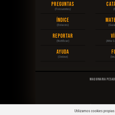
Preguntas
Cat
(Frecuentes)
(
Índice
Mat
(Enlaces)
(Guí
Reportar
V
(Notificar)
(Alta 
Ayuda
F
(Online)
(Im
Maquinaria Pesa
© 2020 Maquinaria Pesada. Operación, Mecánica, Man
Utilizamos cookies propias 