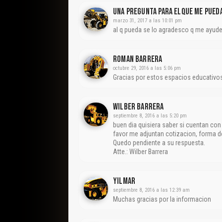
UNA PREGUNTA PARA ELQUE ME PUEDA 
marzo 31, 2017 a las 10:01 pm
al q pueda se lo agradesco q me ayud
Roman Barrera
octubre 29, 2016 a las 5:06 pm
Gracias por estos espacios educativo
Wilber Barrera
septiembre 8, 2016 a las 5:20 pm
buen dia quisiera saber si cuentan con
favor me adjuntan cotizacion, forma 
Quedo pendiente a su respuesta.
Atte.: Wilber Barrera
Yilmar
septiembre 8, 2016 a las 12:39 am
Muchas gracias por la informacion