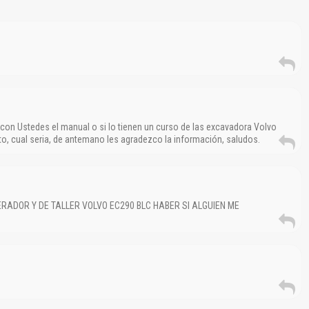
on Ustedes el manual o si lo tienen un curso de las excavadora Volvo
to, cual seria, de antemano les agradezco la información, saludos.
RADOR Y DE TALLER VOLVO EC290 BLC HABER SI ALGUIEN ME
El Título es incorrecto según el contenido.
Texto o Imagen de portada son erróneos.
No carga o no se visualiza el contenido.