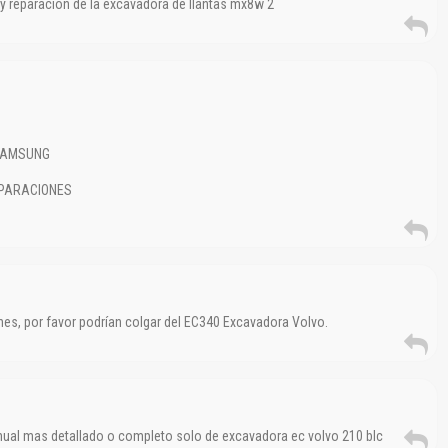
 y reparacion de la excavadora de llantas mx8w 2
 SAMSUNG
REPARACIONES
nes, por favor podrían colgar del EC340 Excavadora Volvo.
anual mas detallado o completo solo de excavadora ec volvo 210 blc