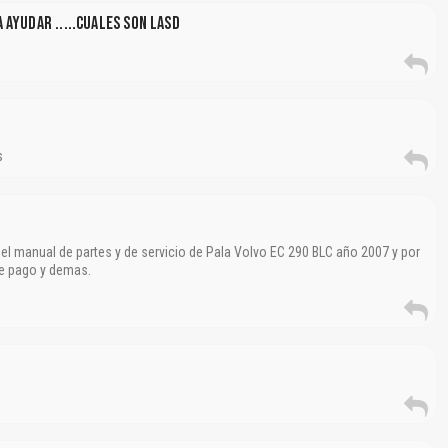
Reportar otro tipo de error...
AYUDAR .....CUALES SON LASD
e
s
 el manual de partes y de servicio de Pala Volvo EC 290 BLC año 2007 y por
de pago y demas.