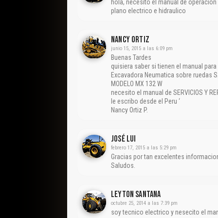
hola, necesito el manual de operacion
plano electrico e hidraulico
Nancy Ortiz
junio 15, 2015 a las 6:09 pm
Buenas Tardes
quisiera saber si tienen el manual para
Excavadora Neumatica sobre ruedas
MODELO MX 132 W
necesito el manual de SERVICIOS Y 
le escribo desde el Peru ‘
Nancy Ortiz P.
José Lui
febrero 17, 2015 a las 5:29 pm
Gracias por tan excelentes informacio
Saludos.
Leyton Santana
octubre 25, 2014 a las 7:39 pm
soy tecnico electrico y nesecito el m