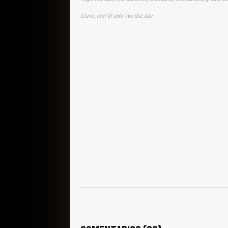
Clave: mnl tll exhi vvo dsc edc