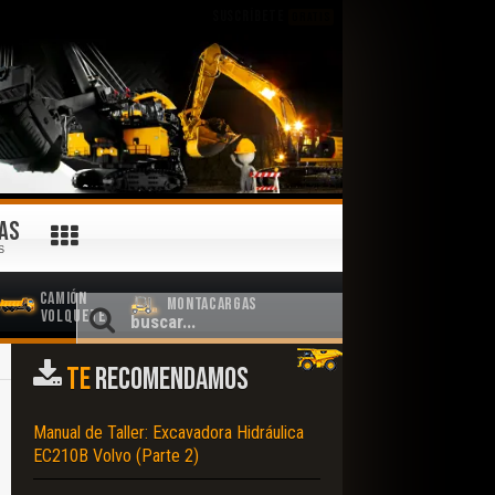
SUSCRÍBETE
GRATIS
AS
S
Camión
Montacargas
Volquete
TE
RECOMENDAMOS
Manual de Taller: Excavadora Hidráulica
EC210B Volvo (Parte 2)