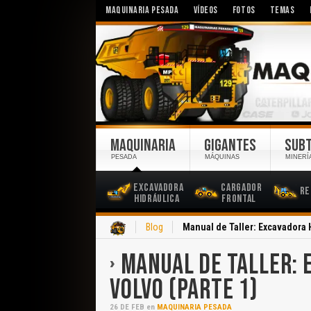
MAQUINARIA PESADA
VÍDEOS
FOTOS
TEMAS
MAQUINARIA
GIGANTES
SUB
PESADA
MÁQUINAS
MINERÍ
Excavadora
Cargador
Re
Hidráulica
Frontal
Inicio
Blog
Manual de Taller: Excavadora 
MANUAL DE TALLER: 
VOLVO (PARTE 1)
26
DE
FEB
en
MAQUINARIA PESADA