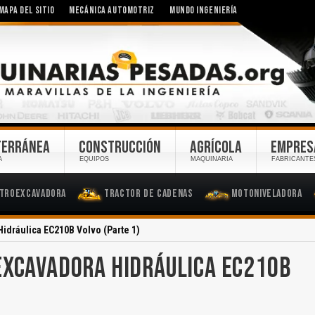
MAPA DEL SITIO
MECÁNICA AUTOMOTRIZ
MUNDO INGENIERÍA
TERRÁNEA
CONSTRUCCIÓN
AGRÍCOLA
EMPRES
A
EQUIPOS
MAQUINARIA
FABRICANTE
troexcavadora
Tractor de Cadenas
Motoniveladora
Hidráulica EC210B Volvo (Parte 1)
EXCAVADORA HIDRÁULICA EC210B