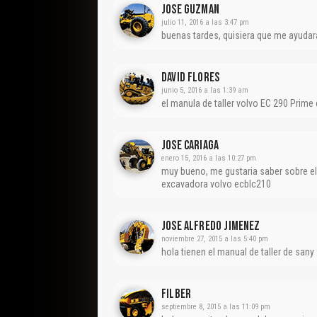
Jose Guzman
julio 11, 2016 a las 3:47 pm
buenas tardes, quisiera que me ayudar
David Flores
junio 5, 2016 a las 1:39 am
el manula de taller volvo EC 290 Prime
Jose Cariaga
enero 15, 2016 a las 10:27 pm
muy bueno, me gustaria saber sobre el 
excavadora volvo ecblc210
Jose Alfredo Jimenez
noviembre 27, 2015 a las 5:40 pm
hola tienen el manual de taller de sany
Filber
septiembre 8, 2015 a las 11:09 pm