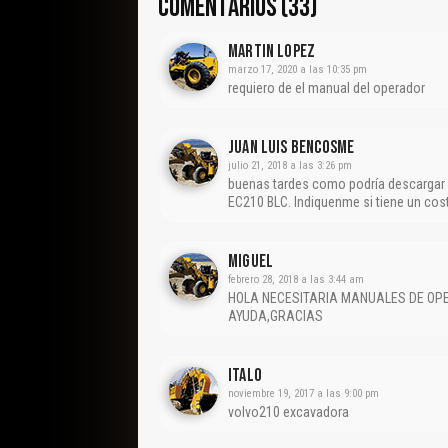
COMENTARIOS (33)
Martin Lopez
marzo 17, 2020 a las 10:35 pm
requiero de el manual del operador
Juan Luis Bencosme
julio 21, 2018 a las 3:26 pm
buenas tardes como podría descargar c
EC210 BLC. Indiquenme si tiene un cos
MIGUEL
febrero 28, 2018 a las 3:44 am
HOLA NECESITARIA MANUALES DE OPE
AYUDA,GRACIAS
Italo
noviembre 19, 2017 a las 9:00 pm
volvo210 excavadora