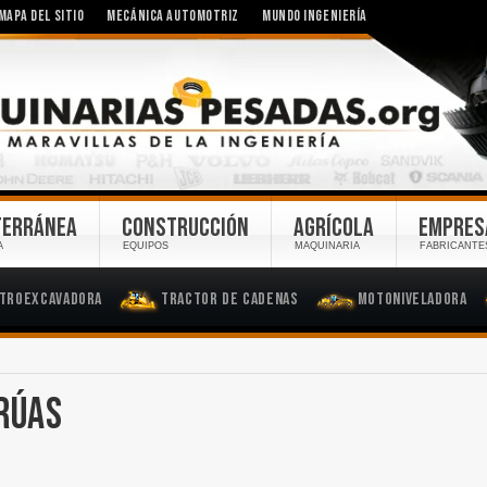
MAPA DEL SITIO
MECÁNICA AUTOMOTRIZ
MUNDO INGENIERÍA
TERRÁNEA
CONSTRUCCIÓN
AGRÍCOLA
EMPRES
A
EQUIPOS
MAQUINARIA
FABRICANTE
troexcavadora
Tractor de Cadenas
Motoniveladora
GRÚAS