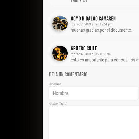
WilmerCT
Goyo Hidalgo Camaren
marzo 7, 2013 a las 12:54 pm
muchas gracias por el documento.
Gruero Chile
marzo 6, 2013 a las 8:37 pm
esto es importante para conocer los di
DEJA UN COMENTARIO
Nombre
Comentario