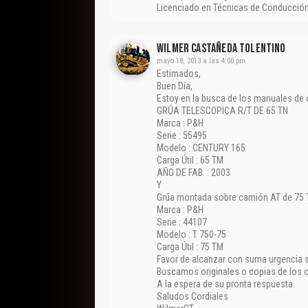
Licenciado en Técnicas de Conducción
Wilmer Castañeda Tolentino
mayo 18, 2013 a las 4:00 pm
Estimados,
Buen Día,
Estoy en la busca de los manuales de 
GRÚA TELESCOPICA R/T DE 65 TN
Marca : P&H
Serie : 55495
Modelo : CENTURY 165
Carga Útil : 65 TM
AÑO DE FAB. : 2003
Y
Grúa montada sobre camión AT de 75
Marca : P&H
Serie : 44107
Modelo : T 750-75
Carga Útil : 75 TM
Favor de alcanzar con suma urgencia s
Buscamos originales o copias de los o
A la espera de su pronta respuesta.
Saludos Cordiales