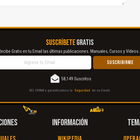
SUSCRÍBETE
GRATIS
Recibe Gratis en tu Email las últimas publicaciones. Manuales, Cursos y Vídeos..
58,149 Suscritos
NO SPAM y garantizamos la
Seguridad
de su Email.
CIONES
INFORMACIÓN
TEM
nuales
Wikipedia
Opera