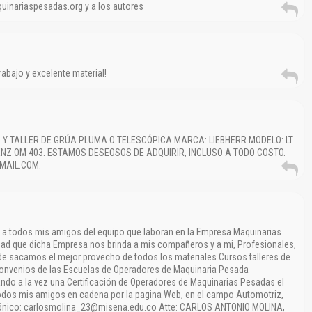
quinariaspesadas.org y a los autores
rabajo y excelente material!
El Título es incorrecto según el contenido.
Y TALLER DE GRÚA PLUMA O TELESCÓPICA MARCA: LIEBHERR MODELO: LT
NZ OM 403. ESTAMOS DESEOSOS DE ADQUIRIR, INCLUSO A TODO COSTO.
Texto o Imagen de portada son erróneos.
MAIL.COM.
No carga o no se visualiza el contenido.
Reportar otro tipo de error...
 a todos mis amigos del equipo que laboran en la Empresa Maquinarias
dad que dicha Empresa nos brinda a mis compañeros y a mi, Profesionales,
de sacamos el mejor provecho de todos los materiales Cursos talleres de
 convenios de las Escuelas de Operadores de Maquinaria Pesada
ando a la vez una Certificación de Operadores de Maquinarias Pesadas el
a todos mis amigos en cadena por la pagina Web, en el campo Automotriz,
trónico: carlosmolina_23@misena.edu.co Atte: CARLOS ANTONIO MOLINA,