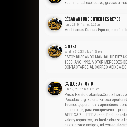
Buen manual explicativo, gracias a ma
César Arturo Cifuentes Reyes
junio 22, 2014 a las 6:23 pm
Muchísimas Gracias Equipo, increíble t
ABIXSA
octubre 9, 2013 a las 1:26 pm
ESTOY BUSCANDO MANUAL DE PIEZAS 
1055, AÑO 1992, MOTOR MERCEDES-BE
CONTACTARSE AL CORREO ABIXSA@G
CARLOS ANTONIO
junio 3, 2013 a las 3:32 pm
Pasto Nariño Colombia,Cordia l saludo
Pesadas. org, Es una valiosa oportuni
Técnicos,Operar ios y aprendices, don
aprendizaje, para enrriquesernos por
ASERCAP……. ITEP Sur del Perú, solicit
valor y requisitos, un fuerte abrazo 
hasta pronto amigos, mi correo elec