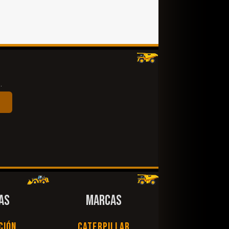
.
AS
MARCAS
ción
Caterpillar