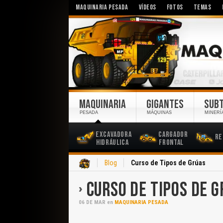
MAQUINARIA PESADA
VÍDEOS
FOTOS
TEMAS
MAQUINARIA
GIGANTES
SUB
PESADA
MÁQUINAS
MINERÍ
Excavadora
Cargador
Re
Hidráulica
Frontal
Inicio
Blog
Curso de Tipos de Grúas
CURSO DE TIPOS DE 
06
DE
MAR
en
MAQUINARIA PESADA