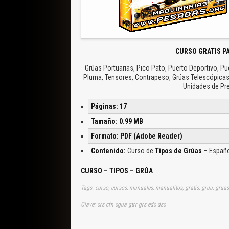
CURSO GRATIS P
Grúas Portuarias, Pico Pato, Puerto Deportivo, Pu
Pluma, Tensores, Contrapeso, Grúas Telescópicas,
Unidades de Pre
Páginas: 17
Tamaño: 0.99 MB
Formato: PDF (Adobe Reader)
Contenido:
Curso de
Tipos de Grúas
– Españo
CURSO – TIPOS – GRÚA
Tags: curso, cursos, manuales, manualitos, gratis, grua, gruas,
Clave: crs cfn cgua gtrr grs edc dsc