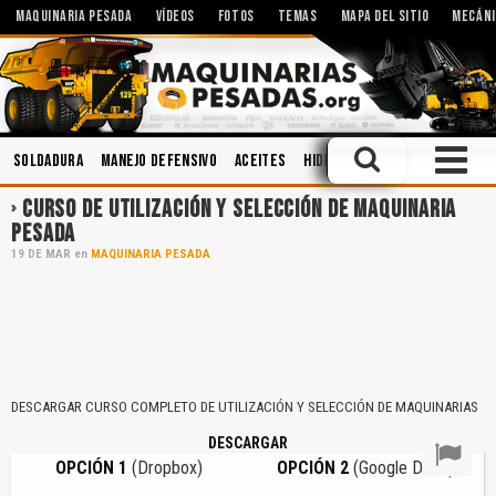
MAQUINARIA PESADA
VÍDEOS
FOTOS
TEMAS
MAPA DEL SITIO
MECÁNI
Soldadura
Manejo Defensivo
Aceites
Hidráulica
Sistemas Hidrá
CURSO DE UTILIZACIÓN Y SELECCIÓN DE MAQUINARIA
PESADA
19
DE
MAR
en
MAQUINARIA PESADA
DESCARGAR CURSO COMPLETO DE UTILIZACIÓN Y SELECCIÓN DE MAQUINARIAS
DESCARGAR
OPCIÓN 1
(Dropbox)
OPCIÓN 2
(Google Drive)