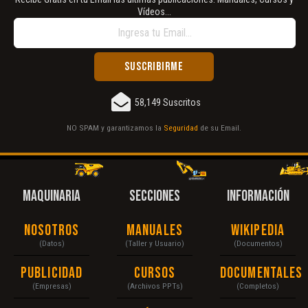
Vídeos...
58,149 Suscritos
NO SPAM y garantizamos la
Seguridad
de su Email.
MAQUINARIA
SECCIONES
INFORMACIÓN
Nosotros
Manuales
Wikipedia
(Datos)
(Taller y Usuario)
(Documentos)
Publicidad
Cursos
Documentales
(Empresas)
(Archivos PPTs)
(Completos)