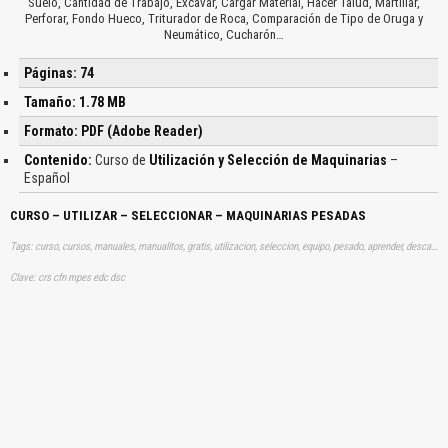
Suelo, Cantidad de Trabajo, Excavar, Cargar Material, Hacer Talud, Martillar,
Perforar, Fondo Hueco, Triturador de Roca, Comparación de Tipo de Oruga y
Neumático, Cucharón…
Páginas: 74
Tamaño: 1.78 MB
Formato: PDF (Adobe Reader)
Contenido:
Curso de
Utilización y Selección de Maquinarias
–
Español
CURSO – UTILIZAR – SELECCIONAR – MAQUINARIAS PESADAS
Tags: curso, cursos, manuales, manualitos, gratis, utilizacion, seleccion, equipo, pesado, aprender, descargas
Clave: crs cfn mpes edc dsc