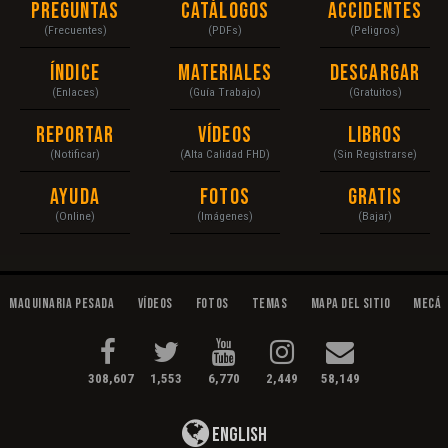
Preguntas
Catálogos
Accidentes
(Frecuentes)
(PDFs)
(Peligros)
Índice
Materiales
Descargar
(Enlaces)
(Guía Trabajo)
(Gratuitos)
Reportar
Vídeos
Libros
(Notificar)
(Alta Calidad FHD)
(Sin Registrarse)
Ayuda
Fotos
Gratis
(Online)
(Imágenes)
(Bajar)
Maquinaria Pesada
Vídeos
Fotos
Temas
Mapa del Sitio
Mecán
308,607
1,553
6,770
2,449
58,149
English