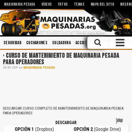
MAQUINARIA PESADA
VÍDEOS
FOTOS
TEMAS
MAPA DEL SITIO
MECÁNI
Seguridad
Cucharones
Soldadura
Accidentes
Seguridad Indust
CURSO DE MANTENIMIENTO DE MAQUINARIA PESADA
PARA OPERADORES
28
DE
SEP
en
MAQUINARIA PESADA
DESCARGAR CURSO COMPLETO DE MANTENIMIENTO DE MAQUINARIA PESADA
PARA OPERADORES
DESCARGAR
OPCIÓN 1
(Dropbox)
OPCIÓN 2
(Google Drive)