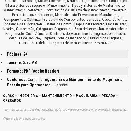
Sistema de Dirección, Sistema de frenos, Neumáticos, Elementos de trabajo, Ejes
Diferenciales que requieren Mantenimiento, Tipos y Sistemas de Mantenimiento,
Mantenimiento Correctivo, Optimización de Sistema de Mantenimiento Preventivo,
Parámetros que Intervienen, Mantenimiento Preventivo en Maquinarias,
Componentes, Optimizar la vida útil de Componentes, periodos, Causa de Fallas,
Ingeniería de Lubricación, Sistema de Control, Etapas del Proyecto, Planeamiento,
Niveles, Concepción, Categorías, Diagnóstico, Zona de Inspección, Mantenimiento
Programado, Ciclo Vehicular, Controles de Mantenimiento, Ingreso de Unidades
después de Servicio, Limpieza, Zona de Inspección, Lubricación y Engrase,
Control de Calidad, Programa del Mantenimiento Preventivo…
Páginas: 74
Tamaño: 2.62 MB
Formato: PDF (Adobe Reader)
Contenido:
Curso de
Ingeniería de Mantenimiento de Maquinaria
Pesada para Operadores
– Español
CURSO – INGENIERÍA – MANTENIMIENTO – MAQUINARIA – PESADA –
OPERADOR
Tags: curso, cursos, manuales, manualitos, gratis, util, ingenieria, mantencion, manteniendo, equipos, pesados, aprender, descargas
Clave: crs igr mtn mpes prc edc dsc