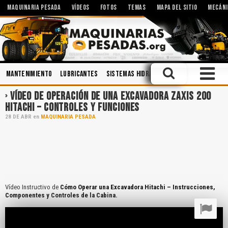
MAQUINARIA PESADA
VÍDEOS
FOTOS
TEMAS
MAPA DEL SITIO
MECÁNI
Mantenimiento
Lubricantes
Sistemas Hidráulicos
Accidentes
C
VÍDEO DE OPERACIÓN DE UNA EXCAVADORA ZAXIS 200
HITACHI – CONTROLES Y FUNCIONES
28
DE
ABR
en
MAQUINARIA PESADA
Vídeo Instructivo de
Cómo Operar una Excavadora Hitachi – Instrucciones,
Componentes y Controles de la Cabina.