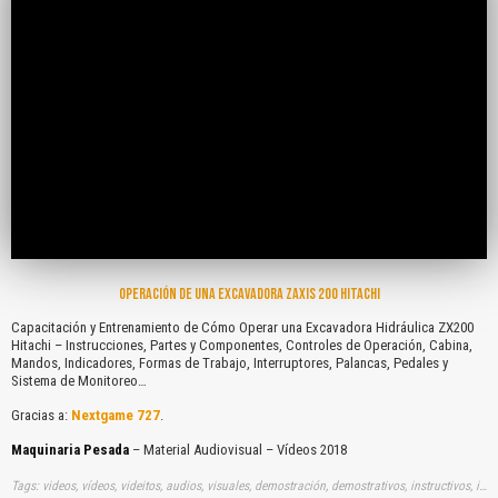
OPERACIÓN DE UNA EXCAVADORA ZAXIS 200 HITACHI
Capacitación y Entrenamiento de Cómo Operar una Excavadora Hidráulica ZX200
Hitachi – Instrucciones, Partes y Componentes, Controles de Operación, Cabina,
Mandos, Indicadores, Formas de Trabajo, Interruptores, Palancas, Pedales y
Sistema de Monitoreo…
Gracias a:
Nextgame 727
.
Maquinaria Pesada
– Material Audiovisual – Vídeos 2018
Tags: videos, vídeos, videitos, audios, visuales, demostración, demostrativos, instructivos, instrucción, audiovisuales, gratuito, gratis, capacitaciones, entrenamientos, comos, operar, excavadoras, hidraulicas, hitachi, instrucciones, partes, componentes, controles, operaciones, cabinas, mandos, indicadores, formas, trabajos, interruptores, palancas, pedales, sistemas, monitoreos, youtube