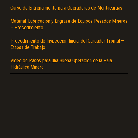
Curso de Entrenamiento para Operadores de Montacargas
Material: Lubricación y Engrase de Equipos Pesados Mineros
– Procedimiento
El Título es incorrecto según el contenido.
Procedimiento de Inspección Inicial del Cargador Frontal –
Etapas de Trabajo
Texto o Imagen de portada son erróneos.
Vídeo de Pasos para una Buena Operación de la Pala
No carga o no se visualiza el contenido.
Hidráulica Minera
Reportar otro tipo de error...