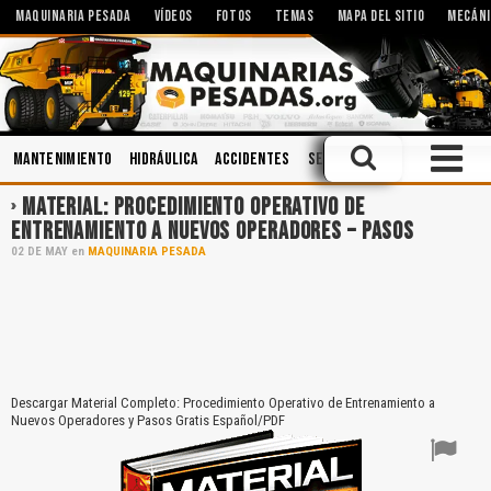
MAQUINARIA PESADA
VÍDEOS
FOTOS
TEMAS
MAPA DEL SITIO
MECÁNI
Mantenimiento
Hidráulica
Accidentes
Seguridad Industrial
Mec
MATERIAL: PROCEDIMIENTO OPERATIVO DE
ENTRENAMIENTO A NUEVOS OPERADORES – PASOS
02
DE
MAY
en
MAQUINARIA PESADA
Descargar Material Completo: Procedimiento Operativo de Entrenamiento a
Nuevos Operadores y Pasos Gratis Español/PDF