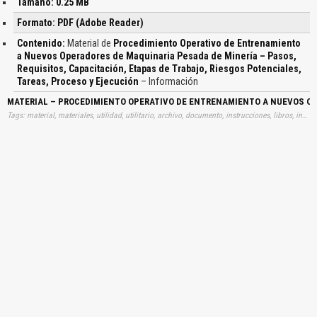
Tamaño: 0.25 MB
Formato: PDF (Adobe Reader)
Contenido:
Material de
Procedimiento Operativo de Entrenamiento
a Nuevos Operadores de Maquinaria Pesada de Minería – Pasos,
Requisitos, Capacitación, Etapas de Trabajo, Riesgos Potenciales,
Tareas, Proceso y Ejecución
– Información
MATERIAL – PROCEDIMIENTO OPERATIVO DE ENTRENAMIENTO A NUEVOS OPE
Tags: material, materiales, utilidad, utilitario, archivo, documento, instrucciones, libros, instrucción, gratuito, gratuitos, capacitación, capacitaciones, información, datos, gratis, descargar, procedimientos, operativos, entrenamientos, nuevos, operadores, maquinarias, pesadas, minerias, pasos, requisitos, capacitaciones, etapas, trabajos, riesgos, potenciales, tareas, procesos, ejecuciones, aprender, descargas