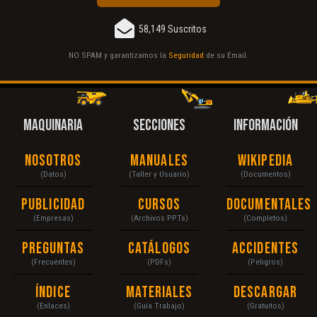
58,149 Suscritos
NO SPAM y garantizamos la
Seguridad
de su Email.
MAQUINARIA
SECCIONES
INFORMACIÓN
Nosotros
Manuales
Wikipedia
(Datos)
(Taller y Usuario)
(Documentos)
Publicidad
Cursos
Documentales
(Empresas)
(Archivos PPTs)
(Completos)
Preguntas
Catálogos
Accidentes
(Frecuentes)
(PDFs)
(Peligros)
Índice
Materiales
Descargar
(Enlaces)
(Guía Trabajo)
(Gratuitos)