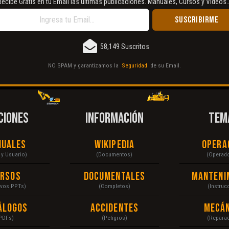
Recibe Gratis en tu Email las últimas publicaciones. Manuales, Cursos y Vídeos..
58,149 Suscritos
NO SPAM y garantizamos la
Seguridad
de su Email.
CIONES
INFORMACIÓN
TEM
nuales
Wikipedia
Opera
r y Usuario)
(Documentos)
(Operad
ursos
Documentales
Manteni
ivos PPTs)
(Completos)
(Instruc
álogos
Accidentes
Mecán
PDFs)
(Peligros)
(Repara