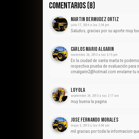
COMENTARIOS (8)
Martin Bermudez Ortiz
julio 17, 2014 a las 2:34 pm
Saludos, gracias por su aporte muy bu
Carlos Mario Algarin
noviembre 26, 2013 a las 6:15 pm
En la ciudad de santa marta te podemo
respectiva prueba de evaluación para m
cmalgarin2@hotmail.com envíame tu inf
Loyola
septiembre 24, 2013 a las 2:17 am
muy buena la pagina
Jose Fernando Morales
mayo 3, 2013 a las 4:04 am
mil gracias por toda la informacion qu