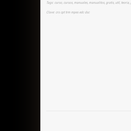
Tags: curso, cursos, manuales, manualitos, gratis, util, teori
Clave: crs cpt trm mpes edc dsc