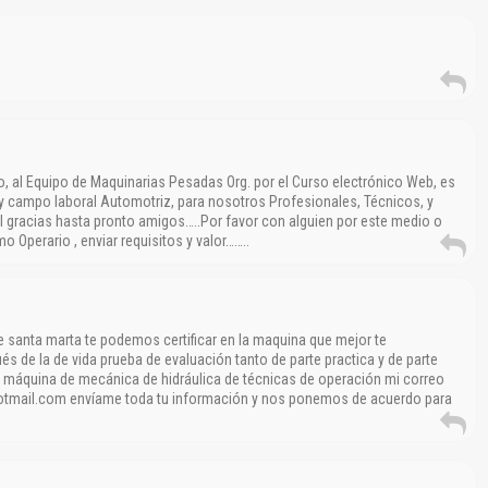
, al Equipo de Maquinarias Pesadas Org. por el Curso electrónico Web, es
 y campo laboral Automotriz, para nosotros Profesionales, Técnicos, y
il gracias hasta pronto amigos…..Por favor con alguien por este medio o
o Operario , enviar requisitos y valor……..
e santa marta te podemos certificar en la maquina que mejor te
 de la de vida prueba de evaluación tanto de parte practica y de parte
a máquina de mecánica de hidráulica de técnicas de operación mi correo
otmail.com envíame toda tu información y nos ponemos de acuerdo para