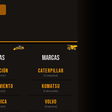
.
AS
MARCAS
ción
Caterpillar
ores)
(Compañia)
miento
Komatsu
ción)
(Fabricante)
ica
Volvo
ción)
(Empresa)