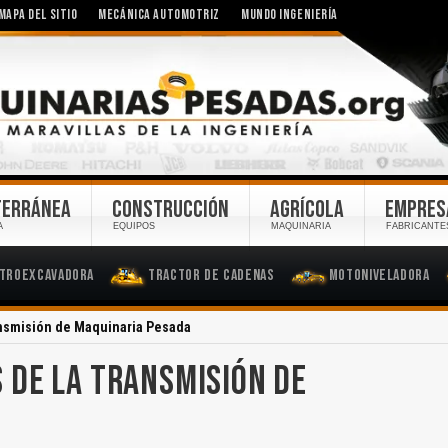
MAPA DEL SITIO
MECÁNICA AUTOMOTRIZ
MUNDO INGENIERÍA
TERRÁNEA
CONSTRUCCIÓN
AGRÍCOLA
EMPRES
A
EQUIPOS
MAQUINARIA
FABRICANTE
troexcavadora
Tractor de Cadenas
Motoniveladora
nsmisión de Maquinaria Pesada
 DE LA TRANSMISIÓN DE