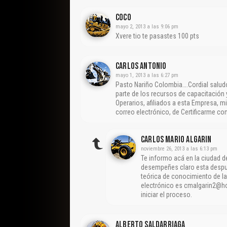
Coco
mayo 2, 2013 a las 9:06 pm
Xvere tio te pasastes 100 pts
CARLOS ANTONIO
mayo 1, 2013 a las 6:27 pm
Pasto Nariño Colombia….Cordial saludo
parte de los recursos de capacitación
Operarios, afiliados a esta Empresa, m
correo electrónico, de Certificarme com
Carlos Mario Algarin
noviembre 26, 2013 a las 6:13 pm
Te informo acá en la ciudad d
desempeñes claro esta después
teórica de conocimiento de l
electrónico es cmalgarin2@h
iniciar el proceso.
Alberto Saldarriaga