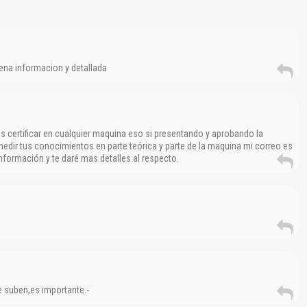
ena informacion y detallada
El Título es incorrecto según el contenido.
Texto o Imagen de portada son erróneos.
No carga o no se visualiza el contenido.
s certificar en cualquier maquina eso si presentando y aprobando la
edir tus conocimientos en parte teórica y parte de la maquina mi correo es
Reportar otro tipo de error...
ormación y te daré mas detalles al respecto.
e suben,es importante.-