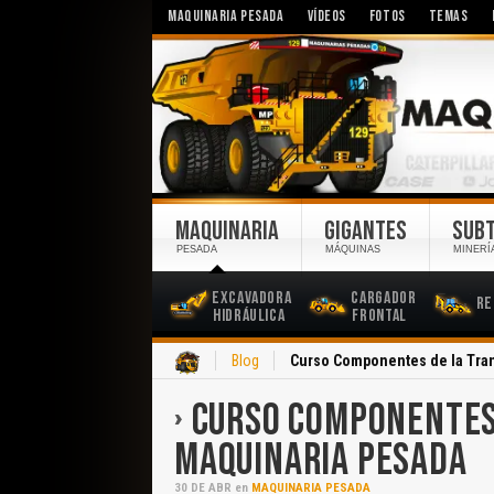
MAQUINARIA PESADA
VÍDEOS
FOTOS
TEMAS
MAQUINARIA
GIGANTES
SUB
PESADA
MÁQUINAS
MINERÍ
Excavadora
Cargador
Re
Hidráulica
Frontal
Inicio
Blog
Curso Componentes de la Tra
CURSO COMPONENTES
MAQUINARIA PESADA
30
DE
ABR
en
MAQUINARIA PESADA