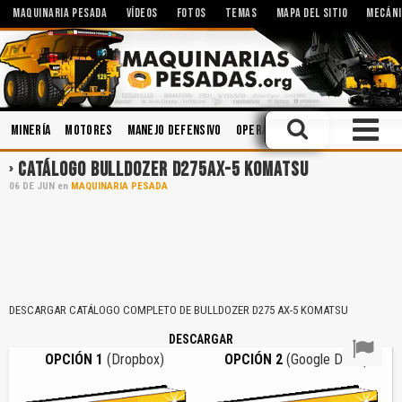
MAQUINARIA PESADA
VÍDEOS
FOTOS
TEMAS
MAPA DEL SITIO
MECÁNI
Minería
Motores
Manejo Defensivo
Operación
Cucharones
Ac
CATÁLOGO BULLDOZER D275AX-5 KOMATSU
06
DE
JUN
en
MAQUINARIA PESADA
DESCARGAR CATÁLOGO COMPLETO DE BULLDOZER D275 AX-5 KOMATSU
DESCARGAR
OPCIÓN 1
(Dropbox)
OPCIÓN 2
(Google Drive)