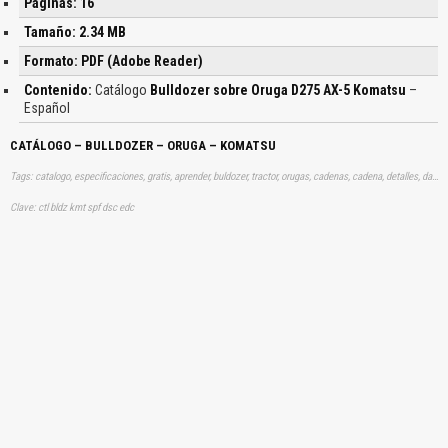
Páginas: 16
Tamaño: 2.34 MB
Formato: PDF (Adobe Reader)
Contenido:
Catálogo
Bulldozer sobre Oruga D275 AX-5 Komatsu
–
Español
CATÁLOGO – BULLDOZER – ORUGA – KOMATSU
Tags: catalogo, especificaciones, gratis, aprender, buldozer, tractor, orugas, cadenas, cadena, detalles, datos, descargas
Clave: ctl bldz kmt spf dsc edc