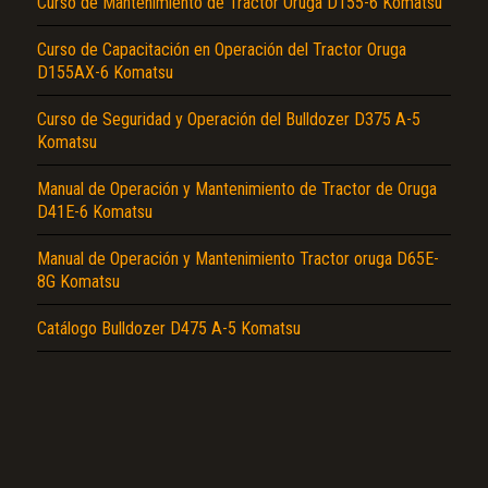
Curso de Mantenimiento de Tractor Oruga D155-6 Komatsu
Curso de Capacitación en Operación del Tractor Oruga
D155AX-6 Komatsu
Curso de Seguridad y Operación del Bulldozer D375 A-5
Komatsu
El Título es incorrecto según el contenido.
Manual de Operación y Mantenimiento de Tractor de Oruga
D41E-6 Komatsu
Texto o Imagen de portada son erróneos.
Manual de Operación y Mantenimiento Tractor oruga D65E-
No carga o no se visualiza el contenido.
8G Komatsu
Reportar otro tipo de error...
Catálogo Bulldozer D475 A-5 Komatsu