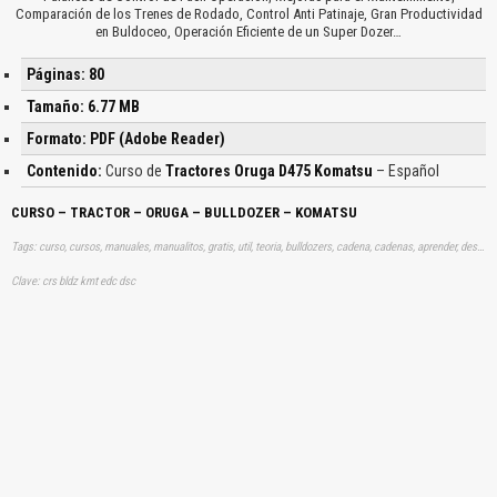
Comparación de los Trenes de Rodado, Control Anti Patinaje, Gran Productividad
en Buldoceo, Operación Eficiente de un Super Dozer…
Páginas: 80
Tamaño: 6.77 MB
Formato: PDF (Adobe Reader)
Contenido:
Curso de
Tractores Oruga D475 Komatsu
– Español
CURSO – TRACTOR – ORUGA – BULLDOZER – KOMATSU
Tags: curso, cursos, manuales, manualitos, gratis, util, teoria, bulldozers, cadena, cadenas, aprender, descargas
Clave: crs bldz kmt edc dsc