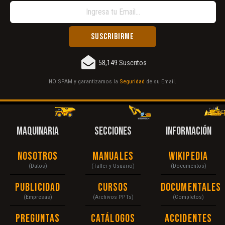
58,149 Suscritos
NO SPAM y garantizamos la
Seguridad
de su Email.
MAQUINARIA
SECCIONES
INFORMACIÓN
Nosotros
Manuales
Wikipedia
(Datos)
(Taller y Usuario)
(Documentos)
Publicidad
Cursos
Documentales
(Empresas)
(Archivos PPTs)
(Completos)
Preguntas
Catálogos
Accidentes