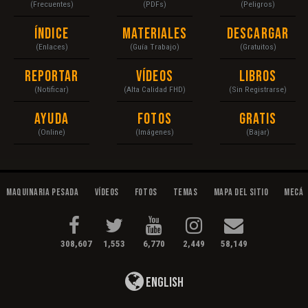
(Frecuentes)
(PDFs)
(Peligros)
Índice
Materiales
Descargar
(Enlaces)
(Guía Trabajo)
(Gratuitos)
Reportar
Vídeos
Libros
(Notificar)
(Alta Calidad FHD)
(Sin Registrarse)
Ayuda
Fotos
Gratis
(Online)
(Imágenes)
(Bajar)
Maquinaria Pesada
Vídeos
Fotos
Temas
Mapa del Sitio
Mecán
308,607
1,553
6,770
2,449
58,149
English