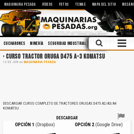
MAQUINARIA PESADA
VÍDEOS
FOTOS
TEMAS
MAPA DEL SITIO
MECÁNI
Cucharones
Minería
Seguridad Industrial
Sistemas Hidráulicos
CURSO TRACTOR ORUGA D475 A-3 KOMATSU
12
DE
JUN
en
MAQUINARIA PESADA
DESCARGAR CURSO COMPLETO DE TRACTORES ORUGAS D475 A2/A3/A4
KOMATSU
DESCARGAR
OPCIÓN 1
(Dropbox)
OPCIÓN 2
(Google Drive)