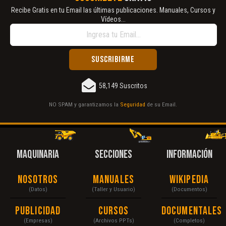
Recibe Gratis en tu Email las últimas publicaciones. Manuales, Cursos y
Vídeos...
58,149 Suscritos
NO SPAM y garantizamos la
Seguridad
de su Email.
MAQUINARIA
SECCIONES
INFORMACIÓN
Nosotros
Manuales
Wikipedia
(Datos)
(Taller y Usuario)
(Documentos)
Publicidad
Cursos
Documentales
(Empresas)
(Archivos PPTs)
(Completos)