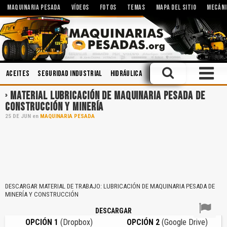
MAQUINARIA PESADA
VÍDEOS
FOTOS
TEMAS
MAPA DEL SITIO
MECÁNI
Aceites
Seguridad Industrial
Hidráulica
Operación
Ingeniería
MATERIAL LUBRICACIÓN DE MAQUINARIA PESADA DE
CONSTRUCCIÓN Y MINERÍA
25
DE
JUN
en
MAQUINARIA PESADA
DESCARGAR MATERIAL DE TRABAJO: LUBRICACIÓN DE MAQUINARIA PESADA DE
MINERÍA Y CONSTRUCCIÓN
DESCARGAR
OPCIÓN 1
(Dropbox)
OPCIÓN 2
(Google Drive)