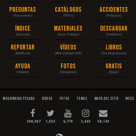
Preguntas
Catálogos
Accidentes
(Frecuentes)
(PDFs)
(Peligros)
Índice
Materiales
Descargar
(Enlaces)
(Guía Trabajo)
(Gratuitos)
Reportar
Vídeos
Libros
(Notificar)
(Alta Calidad FHD)
(Sin Registrarse)
Ayuda
Fotos
Gratis
(Online)
(Imágenes)
(Bajar)
Maquinaria Pesada
Vídeos
Fotos
Temas
Mapa del Sitio
Mecán
308,607
1,553
6,770
2,449
58,149