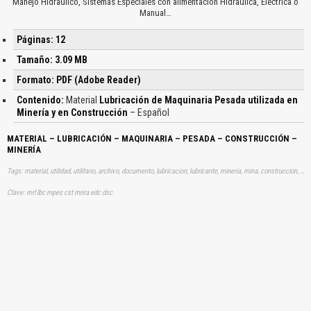
Manejo Hidraúlico, Sistemas Especiales con alimentación Hidraúlica, Eléctrica o
Manual…
Páginas: 12
Tamaño: 3.09 MB
Formato: PDF (Adobe Reader)
Contenido:
Material
Lubricación de Maquinaria Pesada utilizada en
Minería y en Construcción
– Español
MATERIAL – LUBRICACIÓN – MAQUINARIA – PESADA – CONSTRUCCIÓN –
MINERÍA
Tags: material, utilidad, utilitario, archivo, documento, lubricacion, lubricante, mineria, mina, construccion, equipos, aprender, descargas
Clave: mrl lbc mpes cst mnra edc dsc