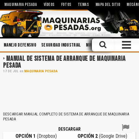
MAQUINARIA PESADA
VÍDEOS
FOTOS
TEMAS
MAPA DEL SITIO
MECÁNI
Manejo Defensivo
Seguridad Industrial
Minería
Topografía
Acci
MANUAL DE SISTEMA DE ARRANQUE DE MAQUINARIA
PESADA
17
DE
JUL
en
MAQUINARIA PESADA
DESCARGAR MANUAL COMPLETO DE SISTEMA DE ARRANQUE DE MAQUINARIA
PESADA
DESCARGAR
OPCIÓN 1
(Dropbox)
OPCIÓN 2
(Google Drive)