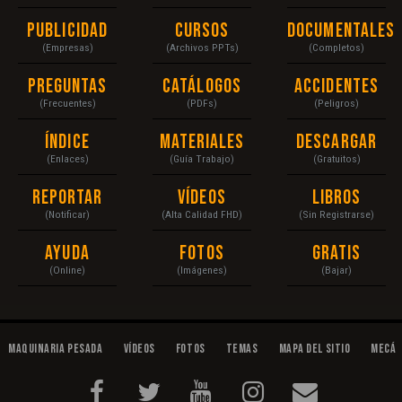
Publicidad
Cursos
Documentales
(Empresas)
(Archivos PPTs)
(Completos)
Preguntas
Catálogos
Accidentes
(Frecuentes)
(PDFs)
(Peligros)
Índice
Materiales
Descargar
(Enlaces)
(Guía Trabajo)
(Gratuitos)
Reportar
Vídeos
Libros
(Notificar)
(Alta Calidad FHD)
(Sin Registrarse)
Ayuda
Fotos
Gratis
(Online)
(Imágenes)
(Bajar)
Maquinaria Pesada
Vídeos
Fotos
Temas
Mapa del Sitio
Mecán