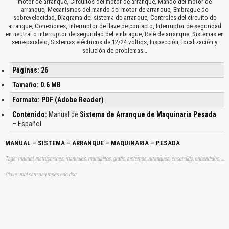
motor de arranque, Circuitos del motor de arranque, Mando del motor de
arranque, Mecanismos del mando del motor de arranque, Embrague de
sobrevelocidad, Diagrama del sistema de arranque, Controles del circuito de
arranque, Conexiones, Interruptor de llave de contacto, Interruptor de seguridad
en neutral o interruptor de seguridad del embrague, Relé de arranque, Sistemas en
serie-paralelo, Sistemas eléctricos de 12/24 voltios, Inspección, localización y
solución de problemas…
Páginas: 26
Tamaño: 0.6 MB
Formato: PDF (Adobe Reader)
Contenido:
Manual de
Sistema de Arranque de Maquinaria Pesada
– Español
MANUAL – SISTEMA – ARRANQUE – MAQUINARIA – PESADA
Tags: manual, instrucciones, manuales, manualitos, gratis, sistemas, arranques, encendido, encendidos, maquinas pesadas, aprender, descargas
Clave: mnl ssm aaq mpes edc dsc