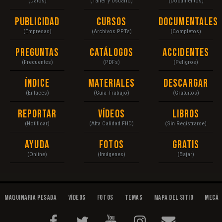
(Datos)
(Taller y Usuario)
(Documentos)
Publicidad
Cursos
Documentales
(Empresas)
(Archivos PPTs)
(Completos)
Preguntas
Catálogos
Accidentes
(Frecuentes)
(PDFs)
(Peligros)
Índice
Materiales
Descargar
(Enlaces)
(Guía Trabajo)
(Gratuitos)
Reportar
Vídeos
Libros
(Notificar)
(Alta Calidad FHD)
(Sin Registrarse)
Ayuda
Fotos
Gratis
(Online)
(Imágenes)
(Bajar)
Maquinaria Pesada
Vídeos
Fotos
Temas
Mapa del Sitio
Mecán