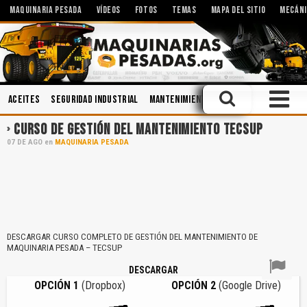
MAQUINARIA PESADA
VÍDEOS
FOTOS
TEMAS
MAPA DEL SITIO
MECÁNI
Aceites
Seguridad Industrial
Mantenimiento
Soldadura
Seguri
CURSO DE GESTIÓN DEL MANTENIMIENTO TECSUP
07
DE
AGO
en
MAQUINARIA PESADA
DESCARGAR CURSO COMPLETO DE GESTIÓN DEL MANTENIMIENTO DE
MAQUINARIA PESADA – TECSUP
DESCARGAR
OPCIÓN 1
(Dropbox)
OPCIÓN 2
(Google Drive)