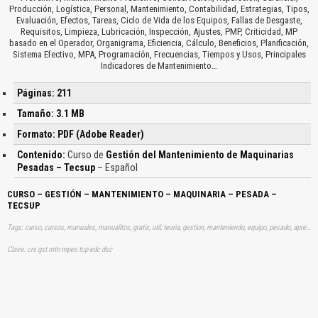
Producción, Logística, Personal, Mantenimiento, Contabilidad, Estrategias, Tipos,
Evaluación, Efectos, Tareas, Ciclo de Vida de los Equipos, Fallas de Desgaste,
Requisitos, Limpieza, Lubricación, Inspección, Ajustes, PMP, Criticidad, MP
basado en el Operador, Organigrama, Eficiencia, Cálculo, Beneficios, Planificación,
Sistema Efectivo, MPA, Programación, Frecuencias, Tiempos y Usos, Principales
Indicadores de Mantenimiento…
Páginas: 211
Tamaño: 3.1 MB
Formato: PDF (Adobe Reader)
Contenido:
Curso de
Gestión del Mantenimiento de Maquinarias
Pesadas – Tecsup
– Español
CURSO – GESTIÓN – MANTENIMIENTO – MAQUINARIA – PESADA –
TECSUP
Tags: curso, cursos, manuales, manualitos, gratis, util, teoria, gestion, manteniendo, equipo, pesado, aprender, descargas
Clave: crs gst mtn mpes tcp edc dsc