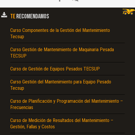
TE
RECOMENDAMOS
Curso Componentes de la Gestión del Mantenimiento
Tecsup
Curso Gestión de Mantenimiento de Maquinaria Pesada
TECSUP
Curso de Gestión de Equipos Pesados TECSUP
El Título es incorrecto según el contenido.
Texto o Imagen de portada son erróneos.
Curso Gestión del Mantenimiento para Equipo Pesado
Tecsup
No carga o no se visualiza el contenido.
Curso de Planificación y Programación del Mantenimiento –
Reportar otro tipo de error...
Frecuencias
Curso de Medición de Resultados del Mantenimiento –
Gestión, Fallas y Costos