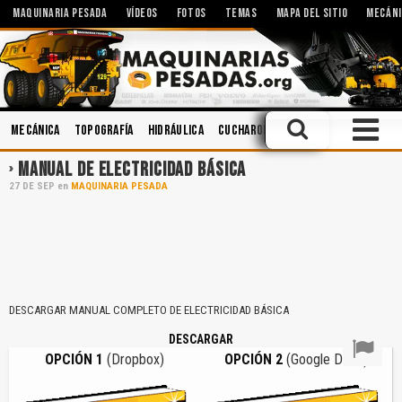
MAQUINARIA PESADA
VÍDEOS
FOTOS
TEMAS
MAPA DEL SITIO
MECÁNI
Mecánica
Topografía
Hidráulica
Cucharones
Mantenimiento
A
MANUAL DE ELECTRICIDAD BÁSICA
27
DE
SEP
en
MAQUINARIA PESADA
DESCARGAR MANUAL COMPLETO DE ELECTRICIDAD BÁSICA
DESCARGAR
OPCIÓN 1
(Dropbox)
OPCIÓN 2
(Google Drive)