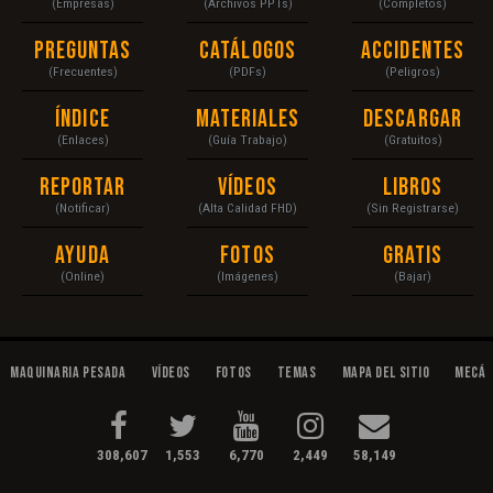
(Empresas)
(Archivos PPTs)
(Completos)
Preguntas
Catálogos
Accidentes
(Frecuentes)
(PDFs)
(Peligros)
Índice
Materiales
Descargar
(Enlaces)
(Guía Trabajo)
(Gratuitos)
Reportar
Vídeos
Libros
(Notificar)
(Alta Calidad FHD)
(Sin Registrarse)
Ayuda
Fotos
Gratis
(Online)
(Imágenes)
(Bajar)
Maquinaria Pesada
Vídeos
Fotos
Temas
Mapa del Sitio
Mecán
308,607
1,553
6,770
2,449
58,149