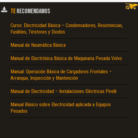
TE
RECOMENDAMOS
Curso: Electricidad Básica – Condensadores, Resistencias,
Fusibles, Tiristores y Diodos
Manual de Neumática Básica
Manual de Electrónica Básica de Maquinaria Pesada Volvo
El Título es incorrecto según el contenido.
Manual: Operación Básica de Cargadores Frontales –
Texto o Imagen de portada son erróneos.
Arranque, Inspección y Mantención
No carga o no se visualiza el contenido.
Manual de Electricidad – Instalaciones Eléctricas Pirelli
Reportar otro tipo de error...
Manual Básico sobre Electricidad aplicada a Equipos
Pesados