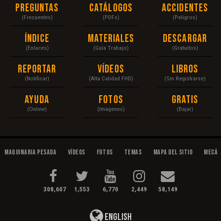
Preguntas
Catálogos
Accidentes
(Frecuentes)
(PDFs)
(Peligros)
Índice
Materiales
Descargar
(Enlaces)
(Guía Trabajo)
(Gratuitos)
Reportar
Vídeos
Libros
(Notificar)
(Alta Calidad FHD)
(Sin Registrarse)
Ayuda
Fotos
Gratis
(Online)
(Imágenes)
(Bajar)
Maquinaria Pesada
Vídeos
Fotos
Temas
Mapa del Sitio
Mecán
308,607
1,553
6,770
2,449
58,149
English