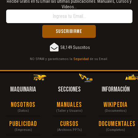
Recibe Gratis en tu Email las últimas publicaciones. Manuales, Cursos y
Vídeos...
58,149 Suscritos
NO SPAM y garantizamos la
Seguridad
de su Email.
MAQUINARIA
SECCIONES
INFORMACIÓN
Nosotros
Manuales
Wikipedia
(Datos)
(Taller y Usuario)
(Documentos)
Publicidad
Cursos
Documentales
(Empresas)
(Archivos PPTs)
(Completos)