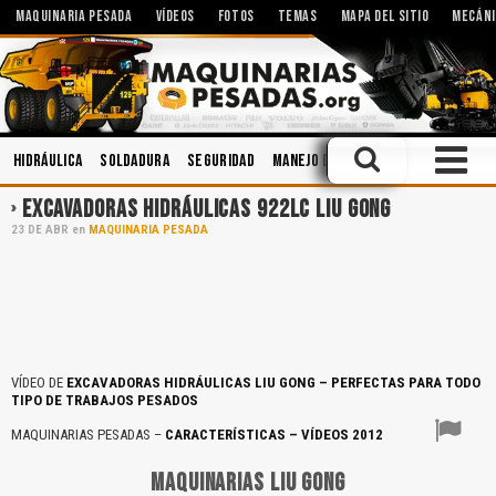
MAQUINARIA PESADA
VÍDEOS
FOTOS
TEMAS
MAPA DEL SITIO
MECÁNI
Hidráulica
Soldadura
Seguridad
Manejo Defensivo
Seguridad In
EXCAVADORAS HIDRÁULICAS 922LC LIU GONG
23
DE
ABR
en
MAQUINARIA PESADA
VÍDEO DE
EXCAVADORAS HIDRÁULICAS LIU GONG – PERFECTAS PARA TODO
TIPO DE TRABAJOS PESADOS
MAQUINARIAS PESADAS –
CARACTERÍSTICAS – VÍDEOS 2012
MAQUINARIAS LIU GONG