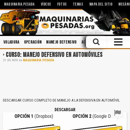
MAQUINARIA PESADA
VÍDEOS
FOTOS
TEMAS
MAPA DEL SITIO
MECÁNI
Voladura
Operación
Manejo Defensivo
Accidentes
Minería
Mec
CURSO: MANEJO DEFENSIVO EN AUTOMÓVILES
21
DE
NOV
en
MAQUINARIA PESADA
DESCARGAR CURSO COMPLETO DE MANEJO A LA DEFENSIVA EN AUTOMÓVIL
DESCARGAR
OPCIÓN 1
(Dropbox)
OPCIÓN 2
(Google Drive)