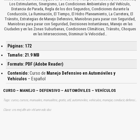
Los Estimulantes, Sinergismo, Las Condiciones Ambientales y del Vehículo,
Distancia de Parada, Regla de los dos Segundos, Condiciones durante la
Conducción, La Iluminación, El Tiempo, El Hidro Planeamiento, La Carretera, El
Tránsito, Estrategias de Manejo Defensivo, Maniobras para pasar con Seguridad,
Maniobras para pasar con Seguridad, Decisiones Instantáneas, Manejo en las
Ciudades y en las Zonas Suburbanas, Condiciones Climáticas, Tránsito, Choques
en las Intersecciones, Disminuir la Velocidad…
Páginas: 172
Tamaño: 21.9 MB
Formato: PDF (Adobe Reader)
Contenido:
Curso de
Manejo Defensivo en Automóviles y
Vehículos
– Español
CURSO – MANEJO – DEFENSIVO – AUTOMÓVILES – VEHÍCULOS
Tags: curso, cursos, manuales, manualitos, gratis, util, automoviles, vehiculos, manejar, conducir, defensiva, aprender, descargas
Clave: crs mnj dfn atv vhl amr edc dsc