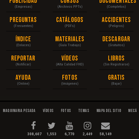
Publicidad
Cursos
Documentales
(Empresas)
(Archivos PPTs)
(Completos)
Preguntas
Catálogos
Accidentes
(Frecuentes)
(PDFs)
(Peligros)
Índice
Materiales
Descargar
(Enlaces)
(Guía Trabajo)
(Gratuitos)
Reportar
Vídeos
Libros
(Notificar)
(Alta Calidad FHD)
(Sin Registrarse)
Ayuda
Fotos
Gratis
(Online)
(Imágenes)
(Bajar)
Maquinaria Pesada
Vídeos
Fotos
Temas
Mapa del Sitio
Mecán
308,607
1,553
6,770
2,449
58,149