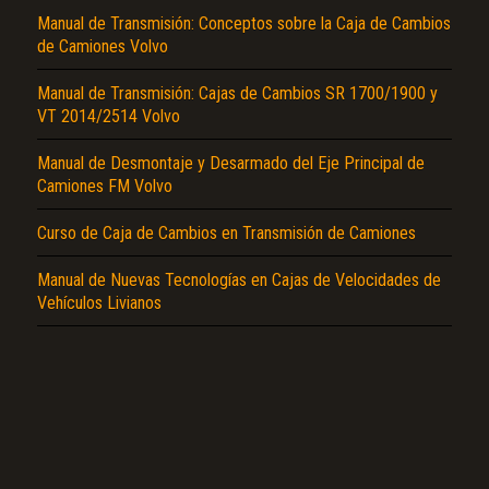
Manual de Transmisión: Conceptos sobre la Caja de Cambios
de Camiones Volvo
Manual de Transmisión: Cajas de Cambios SR 1700/1900 y
VT 2014/2514 Volvo
Manual de Desmontaje y Desarmado del Eje Principal de
El Título es incorrecto según el contenido.
Camiones FM Volvo
Texto o Imagen de portada son erróneos.
Curso de Caja de Cambios en Transmisión de Camiones
No carga o no se visualiza el contenido.
Manual de Nuevas Tecnologías en Cajas de Velocidades de
Reportar otro tipo de error...
Vehículos Livianos