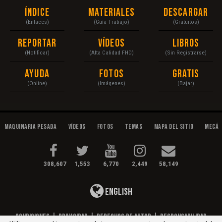
Índice
Materiales
Descargar
(Enlaces)
(Guía Trabajo)
(Gratuitos)
Reportar
Vídeos
Libros
(Notificar)
(Alta Calidad FHD)
(Sin Registrarse)
Ayuda
Fotos
Gratis
(Online)
(Imágenes)
(Bajar)
Maquinaria Pesada
Vídeos
Fotos
Temas
Mapa del Sitio
Mecán
308,607
1,553
6,770
2,449
58,149
English
Condiciones
|
Privacidad
|
Derechos de Autor
|
Responsabilidad