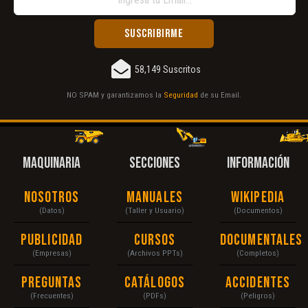
58,149 Suscritos
NO SPAM y garantizamos la
Seguridad
de su Email.
MAQUINARIA
SECCIONES
INFORMACIÓN
Nosotros
Manuales
Wikipedia
(Datos)
(Taller y Usuario)
(Documentos)
Publicidad
Cursos
Documentales
(Empresas)
(Archivos PPTs)
(Completos)
Preguntas
Catálogos
Accidentes
(Frecuentes)
(PDFs)
(Peligros)