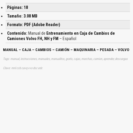
Páginas: 18
Tamaño: 3.08 MB
Formato: PDF (Adobe Reader)
Contenido:
Manual de
Entrenamiento en Caja de Cambios de
Camiones Volvo FH, NH y FM
– Español
MANUAL – CAJA – CAMBIOS – CAMIÓN – MAQUINARIA – PESADA – VOLVO
Tags: manual, instrucciones, manuales, manualitos, gratis, cajas, marchas, camion, aprender, descargas
Clave: mnl ccb cavq vvo dsc edc