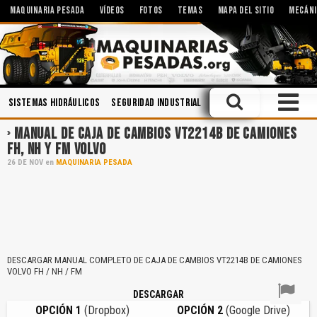
MAQUINARIA PESADA
VÍDEOS
FOTOS
TEMAS
MAPA DEL SITIO
MECÁNI
Sistemas Hidráulicos
Seguridad Industrial
Manejo Defensivo
Mec
MANUAL DE CAJA DE CAMBIOS VT2214B DE CAMIONES
FH, NH Y FM VOLVO
26
DE
NOV
en
MAQUINARIA PESADA
DESCARGAR MANUAL COMPLETO DE CAJA DE CAMBIOS VT2214B DE CAMIONES
VOLVO FH / NH / FM
DESCARGAR
OPCIÓN 1
(Dropbox)
OPCIÓN 2
(Google Drive)