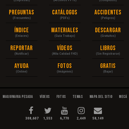
Preguntas
Catálogos
Accidentes
(Frecuentes)
(PDFs)
(Peligros)
Índice
Materiales
Descargar
(Enlaces)
(Guía Trabajo)
(Gratuitos)
Reportar
Vídeos
Libros
(Notificar)
(Alta Calidad FHD)
(Sin Registrarse)
Ayuda
Fotos
Gratis
(Online)
(Imágenes)
(Bajar)
Maquinaria Pesada
Vídeos
Fotos
Temas
Mapa del Sitio
Mecán
308,607
1,553
6,770
2,449
58,149