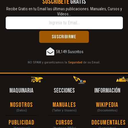
SUSCRÍBETE
GRATIS
Recibe Gratis en tu Email las últimas publicaciones. Manuales, Cursos y
Vídeos...
58,149 Suscritos
NO SPAM y garantizamos la
Seguridad
de su Email.
MAQUINARIA
SECCIONES
INFORMACIÓN
Nosotros
Manuales
Wikipedia
(Datos)
(Taller y Usuario)
(Documentos)
Publicidad
Cursos
Documentales
(Empresas)
(Archivos PPTs)
(Completos)