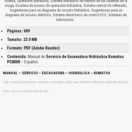
bomba, Operación hidráulica, Sistema hidráulico de tensión de las cadenas de la
oruga, Escalera de acceso de operación hidráulica, Sistema central de rellenado,
Sugerencias para un diagrama de circuito hidráulico, Sugerencias para un
diagrama de circuito eléctrico, Sistema electrónico de control ECS, Sistemas de
lubricación…
Páginas: 609
Tamaño: 23.0 MB
Formato: PDF (Adobe Reader)
Contenido:
Manual de
Servicio de Excavadora Hidráulica Komatsu
PC8000
– Español
MANUAL – SERVICIO – EXCAVADORA – HIDRÁULICA – KOMATSU
Tags: manual, instrucciones, manuales, manualitos, gratis, pala, hidraulica, hidraulicas, aprender, descargas
Clave: mnl svc exhi paex kmt dsc edc