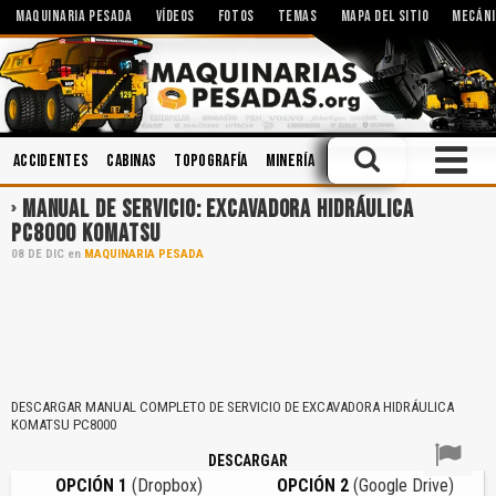
MAQUINARIA PESADA
VÍDEOS
FOTOS
TEMAS
MAPA DEL SITIO
MECÁNI
Accidentes
Cabinas
Topografía
Minería
Implementos
Aceites
MANUAL DE SERVICIO: EXCAVADORA HIDRÁULICA
PC8000 KOMATSU
08
DE
DIC
en
MAQUINARIA PESADA
DESCARGAR MANUAL COMPLETO DE SERVICIO DE EXCAVADORA HIDRÁULICA
KOMATSU PC8000
DESCARGAR
OPCIÓN 1
(Dropbox)
OPCIÓN 2
(Google Drive)