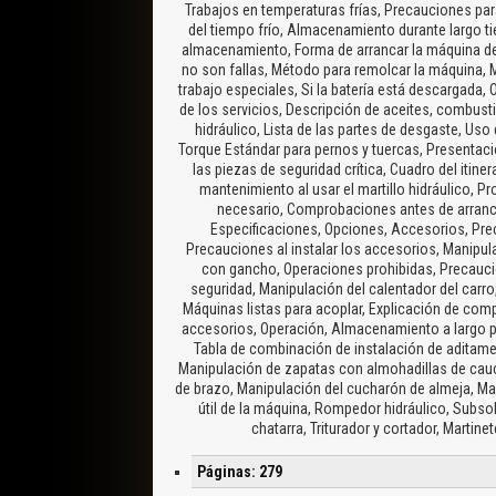
Trabajos en temperaturas frías, Precauciones par
del tiempo frío, Almacenamiento durante largo 
almacenamiento, Forma de arrancar la máquina d
no son fallas, Método para remolcar la máquina, M
trabajo especiales, Si la batería está descargada
de los servicios, Descripción de aceites, combusti
hidráulico, Lista de las partes de desgaste, Uso
Torque Estándar para pernos y tuercas, Presentació
las piezas de seguridad crítica, Cuadro del itine
mantenimiento al usar el martillo hidráulico, P
necesario, Comprobaciones antes de arrancar
Especificaciones, Opciones, Accesorios, Pre
Precauciones al instalar los accesorios, Manipu
con gancho, Operaciones prohibidas, Precaucio
seguridad, Manipulación del calentador del carro
Máquinas listas para acoplar, Explicación de com
accesorios, Operación, Almacenamiento a largo pl
Tabla de combinación de instalación de aditame
Manipulación de zapatas con almohadillas de cauc
de brazo, Manipulación del cucharón de almeja, Man
útil de la máquina, Rompedor hidráulico, Subso
chatarra, Triturador y cortador, Martin
Páginas: 279