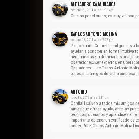
Alejandro Cajahuanca
octubre 21, 2014 a las 1:38 am
Gracias por el curso, es muy valiosa pa
CARLOS ANTONIO MOLINA
octubre 18, 2014 a las 7:07 pm
Pasto Nariño Colombia,mil gracias a 
ayudan a conocer en forma intuitiva t
herramientas y a dominar los principi
operaciones, ser expertos en Operad
Operadores…., de Carlos Antonio Molin
todos mis amigos de dicha empresa…h
ANTONIO
julio 15, 2013 a las 3:11 pm
Cordial l saludo a todos mis amigos d
amiga que ofrece ayuda, abre las puert
técnicos, operarios y aprendices en el
importante obtener un certificado de to
correo Atte. Carlos Antonio Molina L