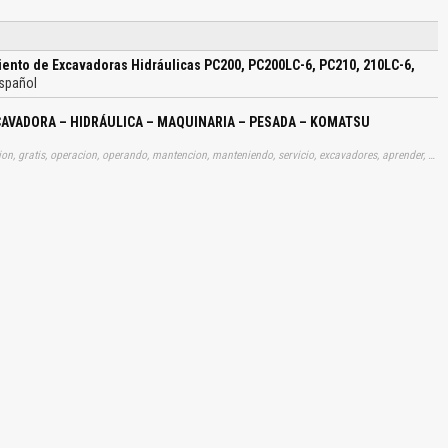
ento de Excavadoras Hidráulicas PC200, PC200LC-6, PC210, 210LC-6,
spañol
AVADORA – HIDRÁULICA – MAQUINARIA – PESADA – KOMATSU
Tags: manual, instrucciones, manuales, manualitos, informacion, gratis, operacion, operando, mantencion, manteniendo, servicio, excavadores, aprender, descargas
El Título es incorrecto según el contenido.
Texto o Imagen de portada son erróneos.
No carga o no se visualiza el contenido.