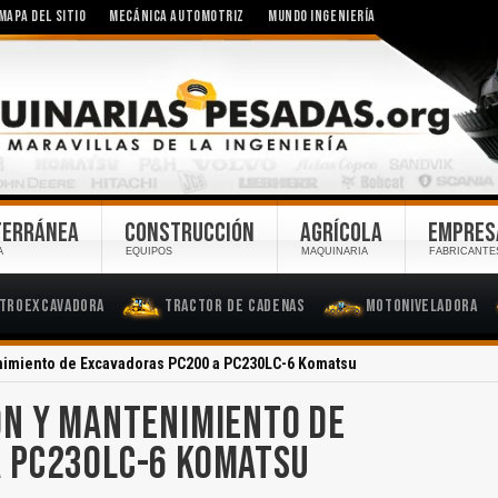
MAPA DEL SITIO
MECÁNICA AUTOMOTRIZ
MUNDO INGENIERÍA
TERRÁNEA
CONSTRUCCIÓN
AGRÍCOLA
EMPRES
A
EQUIPOS
MAQUINARIA
FABRICANTE
troexcavadora
Tractor de Cadenas
Motoniveladora
nimiento de Excavadoras PC200 a PC230LC-6 Komatsu
ÓN Y MANTENIMIENTO DE
A PC230LC-6 KOMATSU