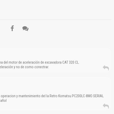
Reportar otro tipo de error...
a del motor de aceleración de excavadora CAT 320 CL.
eleración y no de como conectrar.
e operacion y mantenimiento del la Retro Komatsu PC200LC-8MO SERIAL
pañol