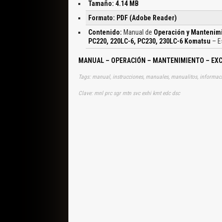
Tamaño: 4.14 MB
Formato: PDF (Adobe Reader)
Contenido:
Manual de
Operación y Mantenimi
PC220, 220LC-6, PC230, 230LC-6 Komatsu
– E
MANUAL – OPERACIÓN – MANTENIMIENTO – EXC
Clave: mnl prc sgr mtn svc exhi kmt edc dsc