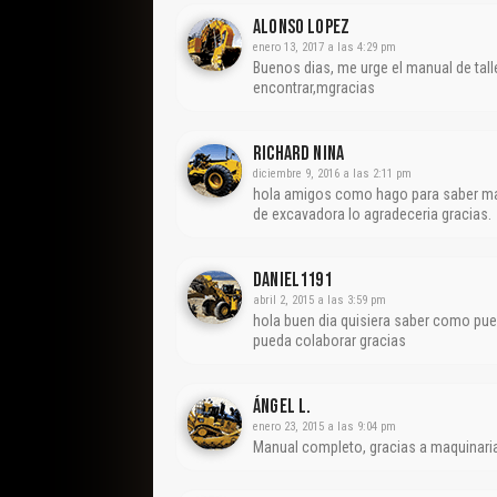
Alonso Lopez
enero 13, 2017 a las 4:29 pm
Buenos dias, me urge el manual de tal
encontrar,mgracias
Richard Nina
diciembre 9, 2016 a las 2:11 pm
hola amigos como hago para saber mas
de excavadora lo agradeceria gracias.
Daniel1191
abril 2, 2015 a las 3:59 pm
hola buen dia quisiera saber como pue
pueda colaborar gracias
Ángel L.
enero 23, 2015 a las 9:04 pm
Manual completo, gracias a maquinari