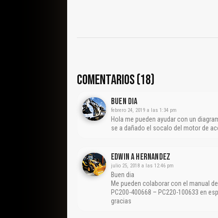
COMENTARIOS (18)
Buen Dia
febrero 24, 2019 a las 1:34 pm
Hola me pueden ayudar con un diagram
se a dañado el socalo del motor de ac
Edwin A Hernandez
julio 25, 2018 a las 12:46 pm
Buen dia
Me pueden colaborar con el manual d
PC200-400668 – PC220-100633 en es
gracias