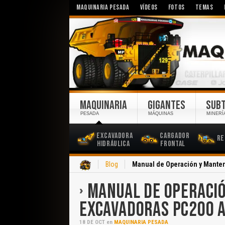
MAQUINARIA PESADA
VÍDEOS
FOTOS
TEMAS
MAQUINARIA
GIGANTES
SUB
PESADA
MÁQUINAS
MINERÍ
Excavadora
Cargador
Re
Hidráulica
Frontal
Inicio
Blog
Manual de Operación y Mante
MANUAL DE OPERACI
EXCAVADORAS PC200 
18
DE
OCT
en
MAQUINARIA PESADA