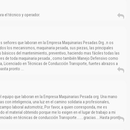
ra el técnico y operador.
los señores que laboran en la Empresa Maquinarias Pesadas.Org…n os
odos los mecanismos, maquinaria pesada, sus piezas, las principales
os básicos del mantenimiento, preventivo, haciendo mas fáciles todas las
ores de toda maquinaria pesada , como también Manejo Defensivo como
a, Licenciado en Técnicas de Conducción Transporte, fuertes abrazos a
asta pronto ….
el equipo que laboran en la Empresa Maquinarias Pesada org. Una mano
as con inteligencia, una luz en el camino solidaria a profesionales,
 campo laboral automotriz, Por favor, a quien corresponda, me es
do el material obtenido porque me lo exigen en el lugar de trabajo a mi
icenciado en técnicas de conducción Transporte………gracias…..Hasta pronto….