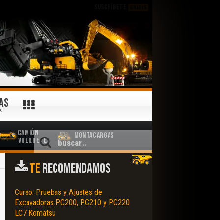
SUSCRÍBETE
GRATIS
AS
S
Camión
Montacargas
Volquete
TE
RECOMENDAMOS
Curso: Pruebas y Ajustes de
Excavadoras PC200, PC210 y PC220
LC7 Komatsu