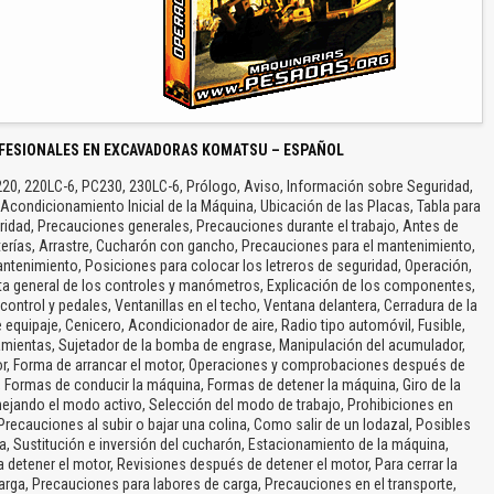
FESIONALES EN EXCAVADORAS KOMATSU – ESPAÑOL
0, 220LC-6, PC230, 230LC-6, Prólogo, Aviso, Información sobre Seguridad,
 Acondicionamiento Inicial de la Máquina, Ubicación de las Placas, Tabla para
guridad, Precauciones generales, Precauciones durante el trabajo, Antes de
aterías, Arrastre, Cucharón con gancho, Precauciones para el mantenimiento,
antenimiento, Posiciones para colocar los letreros de seguridad, Operación,
ista general de los controles y manómetros, Explicación de los componentes,
control y pedales, Ventanillas en el techo, Ventana delantera, Cerradura de la
e equipaje, Cenicero, Acondicionador de aire, Radio tipo automóvil, Fusible,
ramientas, Sujetador de la bomba de engrase, Manipulación del acumulador,
or, Forma de arrancar el motor, Operaciones y comprobaciones después de
 Formas de conducir la máquina, Formas de detener la máquina, Giro de la
nejando el modo activo, Selección del modo de trabajo, Prohibiciones en
ecauciones al subir o bajar una colina, Como salir de un lodazal, Posibles
, Sustitución e inversión del cucharón, Estacionamiento de la máquina,
a detener el motor, Revisiones después de detener el motor, Para cerrar la
arga, Precauciones para labores de carga, Precauciones en el transporte,