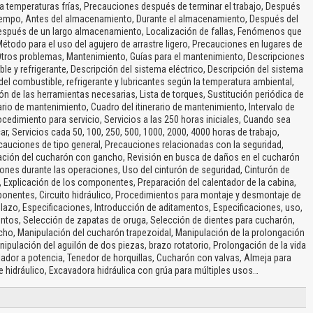
a temperaturas frías, Precauciones después de terminar el trabajo, Después
tiempo, Antes del almacenamiento, Durante el almacenamiento, Después del
espués de un largo almacenamiento, Localización de fallas, Fenómenos que
étodo para el uso del agujero de arrastre ligero, Precauciones en lugares de
, Otros problemas, Mantenimiento, Guías para el mantenimiento, Descripciones
ble y refrigerante, Descripción del sistema eléctrico, Descripción del sistema
 del combustible, refrigerante y lubricantes según la temperatura ambiental,
n de las herramientas necesarias, Lista de torques, Sustitución periódica de
rario de mantenimiento, Cuadro del itinerario de mantenimiento, Intervalo de
rocedimiento para servicio, Servicios a las 250 horas iniciales, Cuando sea
, Servicios cada 50, 100, 250, 500, 1000, 2000, 4000 horas de trabajo,
cauciones de tipo general, Precauciones relacionadas con la seguridad,
lación del cucharón con gancho, Revisión en busca de daños en el cucharón
nes durante las operaciones, Uso del cinturón de seguridad, Cinturón de
, Explicación de los componentes, Preparación del calentador de la cabina,
ponentes, Circuito hidráulico, Procedimientos para montaje y desmontaje de
azo, Especificaciones, Introducción de aditamentos, Especificaciones, uso,
ntos, Selección de zapatas de oruga, Selección de dientes para cucharón,
ho, Manipulación del cucharón trapezoidal, Manipulación de la prolongación
ipulación del aguilón de dos piezas, brazo rotatorio, Prolongación de la vida
lador a potencia, Tenedor de horquillas, Cucharón con valvas, Almeja para
ete hidráulico, Excavadora hidráulica con grúa para múltiples usos…