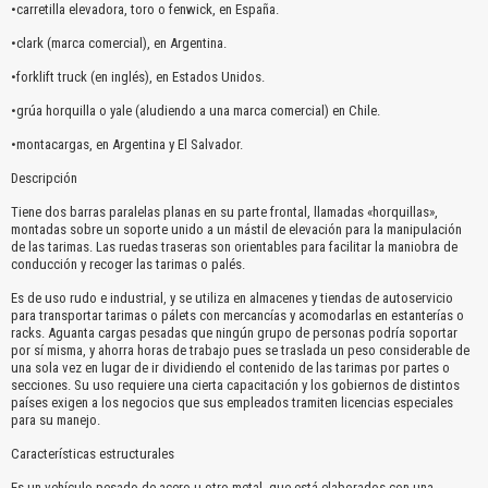
•carretilla elevadora, toro o fenwick, en España.
•clark (marca comercial), en Argentina.
•forklift truck (en inglés), en Estados Unidos.
•grúa horquilla o yale (aludiendo a una marca comercial) en Chile.
•montacargas, en Argentina y El Salvador.
Descripción
Tiene dos barras paralelas planas en su parte frontal, llamadas «horquillas»,
montadas sobre un soporte unido a un mástil de elevación para la manipulación
de las tarimas. Las ruedas traseras son orientables para facilitar la maniobra de
conducción y recoger las tarimas o palés.
Es de uso rudo e industrial, y se utiliza en almacenes y tiendas de autoservicio
para transportar tarimas o pálets con mercancías y acomodarlas en estanterías o
racks. Aguanta cargas pesadas que ningún grupo de personas podría soportar
por sí misma, y ahorra horas de trabajo pues se traslada un peso considerable de
una sola vez en lugar de ir dividiendo el contenido de las tarimas por partes o
secciones. Su uso requiere una cierta capacitación y los gobiernos de distintos
países exigen a los negocios que sus empleados tramiten licencias especiales
para su manejo.
Características estructurales
Es un vehículo pesado de acero u otro metal, que está elaborados con una