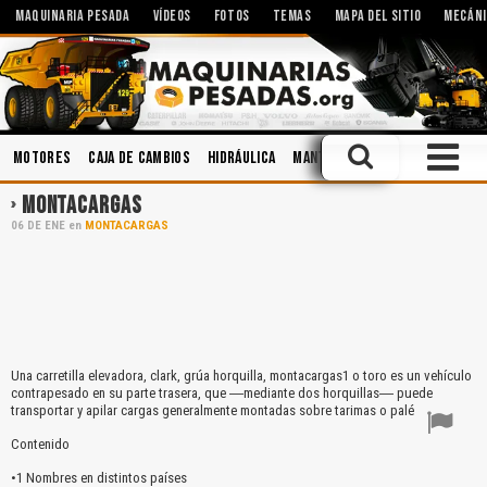
MAQUINARIA PESADA
VÍDEOS
FOTOS
TEMAS
MAPA DEL SITIO
MECÁNI
Motores
Caja de Cambios
Hidráulica
Mantenimiento
Mecánica
MONTACARGAS
06
DE
ENE
en
MONTACARGAS
Una carretilla elevadora, clark, grúa horquilla, montacargas1 o toro es un vehículo
contrapesado en su parte trasera, que ―mediante dos horquillas― puede
transportar y apilar cargas generalmente montadas sobre tarimas o palés.
Contenido
•1 Nombres en distintos países