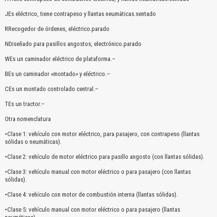
JEs eléctrico, tiene contrapeso y llantas neumáticas.sentado
RRecogedor de órdenes, eléctrico.parado
NDiseñado para pasillos angostos, electrónico.parado
WEs un caminador eléctrico de plataforma.–
BEs un caminador «montado» y eléctrico.–
CEs un montado controlado central.–
TEs un tractor.–
Otra nomenclatura
El Título es incorrecto según el contenido.
•Clase 1: vehículo con motor eléctrico, para pasajero, con contrapeso (llantas
sólidas o neumáticas).
Texto o Imagen de portada son erróneos.
•Clase 2: vehículo de motor eléctrico para pasillo angosto (con llantas sólidas).
No carga o no se visualiza el contenido.
•Clase 3: vehículo manual con motor eléctrico o para pasajero (con llantas
Reportar otro tipo de error...
sólidas).
•Clase 4: vehículo con motor de combustión interna (llantas sólidas).
•Clase 5: vehículo manual con motor eléctrico o para pasajero (llantas