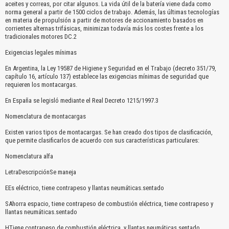
aceites y correas, por citar algunos. La vida útil de la batería viene dada como
norma general a partir de 1500 ciclos de trabajo. Además, las últimas tecnologías
en materia de propulsión a partir de motores de accionamiento basados en
corrientes alternas trifásicas, minimizan todavía más los costes frente a los
tradicionales motores DC.2
Exigencias legales mínimas
En Argentina, la Ley 19587 de Higiene y Seguridad en el Trabajo (decreto 351/79,
capítulo 16, artículo 137) establece las exigencias mínimas de seguridad que
requieren los montacargas.
En España se legisló mediante el Real Decreto 1215/1997.3
Nomenclatura de montacargas
Existen varios tipos de montacargas. Se han creado dos tipos de clasificación,
que permite clasificarlos de acuerdo con sus características particulares:
Nomenclatura alfa
LetraDescripciónSe maneja
EEs eléctrico, tiene contrapeso y llantas neumáticas.sentado
SAhorra espacio, tiene contrapeso de combustión eléctrica, tiene contrapeso y
llantas neumáticas.sentado
HTiene contrapeso de combustión eléctrica, y llantas neumáticas.sentado